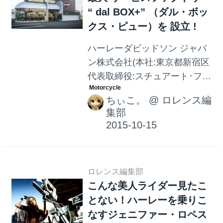
“ dal BOX+” （ダル・ボッ
クス・ピュー）を 設立 !
ハーレーダビッドソン ジャパ
ン株式会社(本社:東京都新宿区
代表取締役:スチュアート･ファ
レル以下、HDJ）の契約正規
ちぃこ。
@
ロレンス編
販売店 「株式会社国立モータ
集部
ース（代表取締役社長:国立 篤
敏）」は、総合的な販売力向
上とお客様に、より高質な整
備技術とサービスの 提供を実
ロレンス編集部
現する為、 「ハーレーダビッ
こんな美人ライダー見たこ
ドソン国立(岐阜県岐阜市西鶉
とない！ハーレーを乗りこ
2-44)」にハーレーダビッドソ
なすジェニファー・ロペス
ンのグローバル基準に適合し