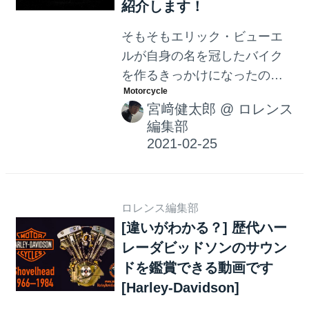
紹介します！
そもそもエリック・ビューエ
ルが自身の名を冠したバイク
を作るきっかけになったの
は、ハーレーダビッドソンの
宮﨑健太郎
@
ロレンス
エンジニアをしている自分
編集部
が、ライバルメーカーのバイ
クに乗ってロードレースを楽
しんでいるのはいかがなもの
か？ という葛藤からでした。
ロレンス編集部
そして生まれたのがビューエ
[違いがわかる？] 歴代ハー
ルの初作「RW750」なのです
レーダビッドソンのサウン
が、この車両には英国の"あの
ドを鑑賞できる動画です
映画"にも登場した、"あのバイ
[Harley-Davidson]
ク"との縁があったので
す・・・。