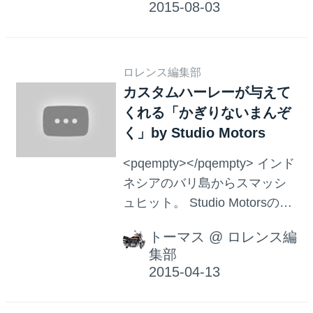
うユニークな企画！こちらを
行ったのはSteve Mayer(ステ
ィーヴ・メイヤー)さん。場所
ロレンス編集部
は、アメリカユタ州のティン
カスタムハーレーが与えて
パノーゴス山です。 車両重量
くれる「かぎりないまんぞ
約266㎏のハーレー・ダビッド
く」by Studio Motors
ソン「スポーツスター」！パ
ラグラダーで飛ぶにはかなり
<pqempty></pqempty> インド
不可能な気がしますが。 ステ
ネシアのバリ島からスマッシ
ィーヴ・メイヤーさんは見事
ュヒット。 Studio Motorsのカ
にこちらを成功させまし
スタムハーレーが暑い、いや
た！！ この空を飛ぶ様子は、
トーマス
@
ロレンス編
熱い！ StudioMotor | Custom
まるで…ん！！？もしかして
集部
Bike STUDIO MOTOR Storing
あの世界的名作…！！ 映画ET
Car. 24 hours service for
のワンシーンのようではあり
handling your small/big bike
ませんか！！！ 動画...