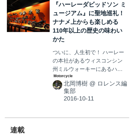
『ハーレーダビッドソン ミ
ュージアム』に聖地巡礼！
ナナメ上からも楽しめる
110年以上の歴史の味わい
かた
ついに、人生初で！ ハーレー
の本社があるウィスコンシン
州ミルウォーキーにあるハー
レーのミュージアムに行って
北岡博樹
@
ロレンス編
きました。 110年以上の歴史
集部
があるメーカーだけあって、
そりゃもうヒストリーが満
載!！ 脳みそオーバーフロー確
定のオモシロさ、その片鱗を
すこしだけご案内します。
連載