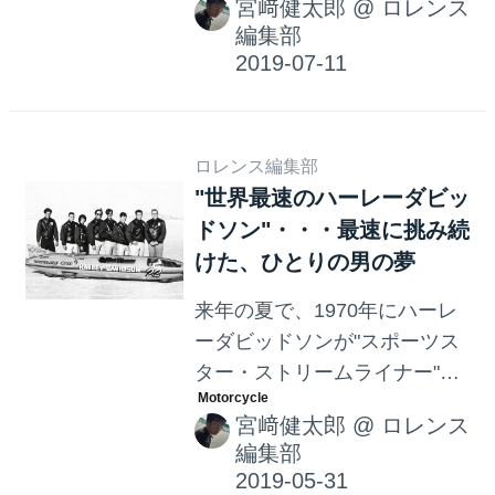
宮﨑健太郎
@
ロレンス
ーダビッドソンがコラボし、
編集部
LEGOのハーレーダビッドソン
を登場させたのです！
ロレンス編集部
"世界最速のハーレーダビッ
ドソン"・・・最速に挑み続
けた、ひとりの男の夢
来年の夏で、1970年にハーレ
ーダビッドソンが"スポーツス
ター・ストリームライナー"に
より2輪速度記録を更新して50
宮﨑健太郎
@
ロレンス
年になります。この偉業に
編集部
は、ひとりの男の速度記録に