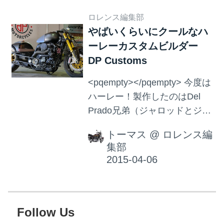
with the whole cities at
ロレンス編集部
Sumatera, Java and Bali.
やばいくらいにクールなハ
Phone : 081219723968 /
ーレーカスタムビルダー
081808199489
DP Customs
<pqempty></pqempty> 今度は
ハーレー！製作したのはDel
Prado兄弟（ジャロッドとジャ
スティン）が興したDP
トーマス
@
ロレンス編
Motors。（そうか、DPは二人
集部
の苗字の頭文字かと今気づい
たトーマス・・・） 動画とは
別に、Webサイトのトップ画
像があまりにかっこいいの
で、先に紹介しちゃいました
Follow Us
が、この記事で見せたかった