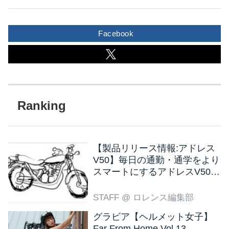
のは、ベージュに塗られたス
ポーツスターのカフェレーサ
Facebook
ーです。 昔の名車 XLCR を彷
彿とさせるようなカフェレー
サーに仕上がっていますね。
【製品リリース情報:アドレス
V50】毎日の通勤・通学をより
スマートにするアドレスV50
新色ブラウン登場
STAFF
@ ロレンス編集部
グラビア【ヘルメット女子】
Far From Home Vol.13