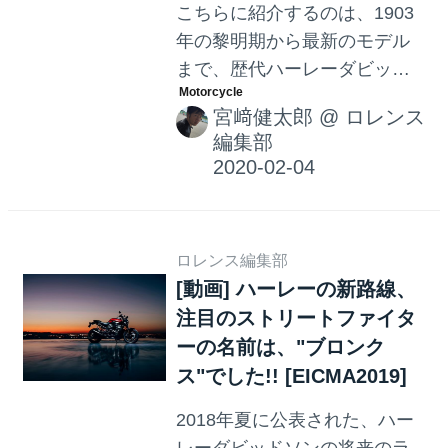
こちらに紹介するのは、1903
年の黎明期から最新のモデル
まで、歴代ハーレーダビッド
ソンのエンジンサウンドを聴
宮﨑健太郎
@
ロレンス
き比べる・・・という趣旨の
編集部
動画です。皆さんが一番お好
きなのは、どのモデルのサウ
ンドでしょうか？
ロレンス編集部
[動画] ハーレーの新路線、
注目のストリートファイタ
ーの名前は、"ブロンク
ス"でした!! [EICMA2019]
2018年夏に公表された、ハー