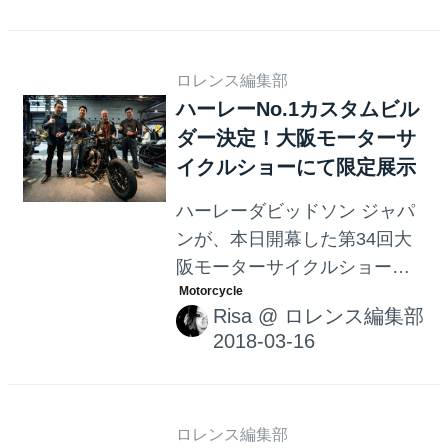
対する情熱がその背景にあり
ました・・・。
ロレンス編集部
ハーレーNo.1カスタムビル
ダー決定！大阪モーターサ
イクルショーにて限定展示
ハーレーダビッドソン ジャパ
ンが、本日開幕した第34回大
阪モーターサイクルショー内
の自社ブースにて、ハーレー
Risa
@
ロレンス編集部
ダビッドソン正規ディーラー
のNo.1カスタムビルダーを一
般投票によって決めるコンテ
スト「Battle Of The Kings」の
結果を発表。
ロレンス編集部