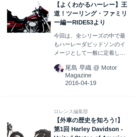
【よくわかるハーレー】王
が決定しました。 そしてカス
道！ツーリング・ファミリ
タムショー初陣となるロスア
ー編ーRIDE53より
ンゼルスで25回目となるカス
タムショーである「2016 Los
今回は、全シリーズの中で最
Angeles Calendar Motorcycle
もハーレーダビッドソンのイ
Show」のストリートカスタム
メージとして一般に定着して
部門にて“ZONNEVLEK”がグラ
いると思われる、ツーリン
ンプリを受賞しました。この
尾島 早織
@
Motor
グ・ファミリーをご紹介。 歴
コンテストの各部門で優勝...
Magazine
史的に見れば、1960年代には
確立されたといえるモデル
で、特にアメリカ翻刻ではス
テイタス・シンボルとして、
ロレンス編集部
その威風堂々たるスタイルで
【外車の歴史を知ろう!】
高い人気を誇るファミリーな
第1回 Harley Davidson -
のだ。