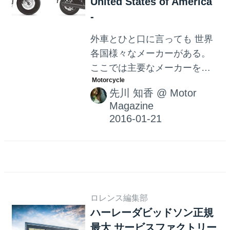
United States of America
-
外車とひと口に言っても 世界
各国様々なメーカーがある。
ここでは主要なメーカーを中
心に その成り立ちから現在ま
先川 知香
@
Motor
での流れを解説。歴史的な背
Magazine
景から エポックメイキングな
モデルまで 知ることによって
よりオートバイへの思い入れ
が 強まることだろう。(オート
バイ@モーターマガジン社)
ロレンス編集部
ハーレーダビッドソン正規
最大 サービスファクトリー