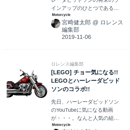
レーダビッドソンの将来のラ
インアップのひとつであるス
トリートファイターモデルの
宮﨑健太郎
@
ロレンス
名前と、その登場時期が明ら
編集部
かになりました。デビューは
2021年モデルとして2020年の
内に・・・そして与えられた
その名前は"ブロンクス"でし
ロレンス編集部
た！ その走りっぷりを、プロ
[LEGO] チョー気になる!!
モーションビデオから想像す
LEGOとハーレーダビッド
ることを楽しみましょう！
ソンのコラボ!!
先日、ハーレーダビッドソン
のYouTubeに気になる動画
が・・・。なんと人気の組立
ブロック玩具のLEGOとハーレ