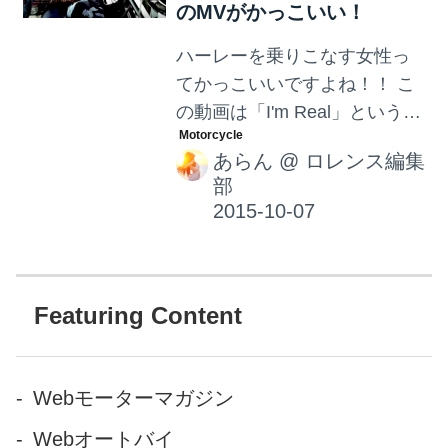
のMVがかっこいい！
た最 新の整備機器を採用した
サービスファクトリー“dal
ハーレーを乗りこなす女性っ
BOX+”（ダル・ボックス・ピ
てかっこいいですよね！！ こ
ュー）を2015年10月15日(木)
の動画は「I'm Real」という曲
に新たにオープン！！！ ハー
のMVです。大人の色気ムンム
レーダビッドソン国立は、岐
あらん
@
ロレンス編集
ンのジェニファー・ロペス
阜羽島ＩＣから10分程の場所
部
様！！！映像ではハーレーを
に店舗を構え、県内...
クールに乗りこなしていま
す！ 似合いすぎですねぇ！！
撮影場所まではわかりません
でしたが、アメリカではこの
Featuring Content
ようにノーヘルでも運転でき
る州があるようですよ！！ ジ
ャケット写真もかなりイケて
Webモーターマガジン
ます！！！！ それでは動画を
Webオートバイ