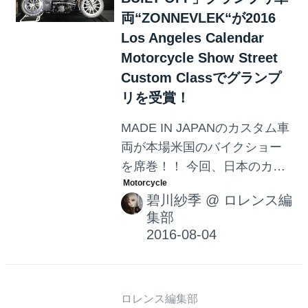
両“ZONNEVLEK“が2016
Los Angeles Calendar
Motorcycle Show Street
Custom Classでグランプ
リを受賞！
MADE IN JAPANのカスタム車
両が本場米国のバイクショー
を席巻！！ 今回、日本のカス
タムカルチャーを世界に発信
碧川紗季
@
ロレンス編
し、STREET750の持つ無限の
集部
可能性を突き詰めることを目
的に、米国で開催されるバイ
クショーにCustom Works Zon
が制作したグランプリ車
ロレンス編集部
両“ZONNEVLEK”を出品する事