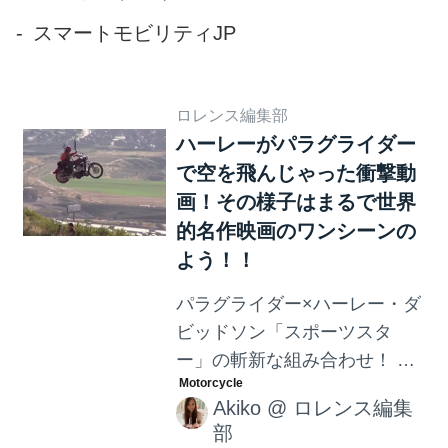
ご覧ください <pqempty>
</pqempty>
スマートモビリティJP
ロレンス編集部
ハーレーがパラグライダー
で空を飛んじゃった衝撃動
画！その様子はまるで世界
的名作映画のワンシーンの
よう！！
パラグライダー×ハーレー・ダ
ビッドソン「スポーツスタ
ー」の斬新な組み合わせ！ ハ
ーレー・ダビッドソン「スポ
Akiko
@
ロレンス編集
ーツスター」に乗りながらパ
部
ラグライダーしちゃおうとい