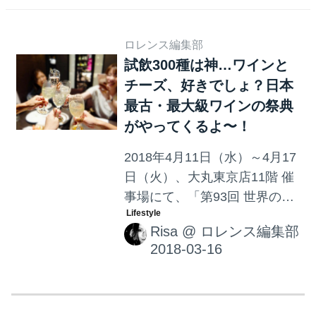
である「YA-1」が登場です！
ロレンス編集部
試飲300種は神…ワインと
チーズ、好きでしょ？日本
最古・最大級ワインの祭典
がやってくるよ〜！
2018年4月11日（水）～4月17
日（火）、大丸東京店11階 催
事場にて、「第93回 世界の酒
とチーズフェスティバル」が
Risa
@
ロレンス編集部
開催。これは見逃しちゃいけ
ないやつでは…！