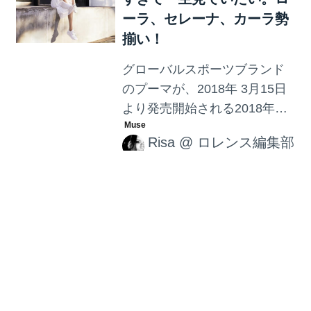
ーラ、セレーナ、カーラ勢
揃い！
グローバルスポーツブランド
のプーマが、2018年 3月15日
より発売開始される2018年春
夏En Pointeコレクション第2
Risa
@
ロレンス編集部
弾にあわせ、 新しいキービジ
ュアルを発表。 En Pointeコレ
クションのビジュアルには、
プーマウィメンズのアンバサ
ダーを務めるローラさんをは
ロレンス編集部
酒税法改正！ビール飲むで
じめ、 女優、 シンガー、 プロ
しょ。キリンから爽やかフ
デューサーとさまざまな顔を
持つセレーナ・ゴメス、 モデ
レーバー限定発売！
ルで女優そして活動家として