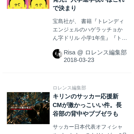
で決まり
宝島社が、 書籍『トレンディ
エンジェルのハゲラッチョか
ん字ドリル 小学1年生』『トレ
ンディエンジェルのハゲラッ
Risa
@
ロレンス編集部
チョかん字ドリル2小学2年
生』を2018年3月26日（月）
に発売・・・なんてチカラの
抜けるニュースなんだ。癒さ
れる。
ロレンス編集部
キリンのサッカー応援新
CMが激かっこいい件。長
谷部の背中やブブゼラも
サッカー日本代表オフィシャ