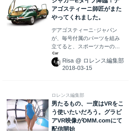
ジャガーEタイプ降臨！デ
ンチコース』（3,500円）が販
アゴスティーニ師匠がまた
売。
やってくれました。
デアゴスティーニ･ジャパン
が、毎号付属のパーツを組み
立てると、スポーツカーの最
高峰「ジャガー・Eタイプ」が
Risa
@
ロレンス編集部
完成するマガジンシリーズ週
刊『ジャガー・Eタイプ』を
2018年5月15日(火) より、 全
国書店（一部地域を除く）及
び、デアゴスティーニ社ホー
ロレンス編集部
男たるもの、一度はVRをこ
ムページで発売。
う使いたいだろう。グラビ
アVR映像がDMM.comにて
配信開始