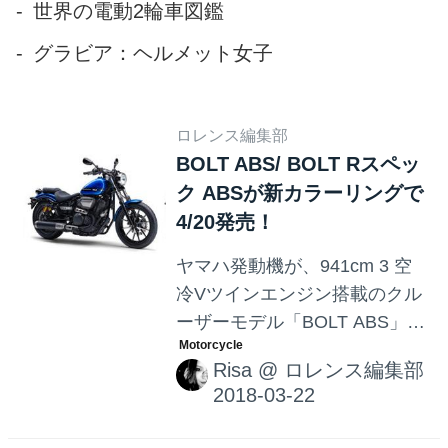
世界の電動2輪車図鑑
グラビア：ヘルメット女子
ロレンス編集部
BOLT ABS/ BOLT Rスペッ
ク ABSが新カラーリングで
4/20発売！
ヤマハ発動機が、941cm 3 空
冷Vツインエンジン搭載のクル
ーザーモデル「BOLT ABS」お
よび「BOLT Rスペック ABS」
Risa
@
ロレンス編集部
のカラーリングを変更し、
2018年4月20日より発売。！