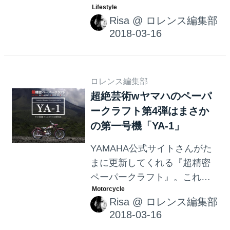
伝わる絵の描き方 ロジカルデ
Risa
@
ロレンス編集部
ッサンの技法』が2018年3月
16日（金）に発売。みなさ
ん、落ち着いてよく聞いてく
ださい。この一冊があれ
ば・・・・もしかしたらモテ
ロレンス編集部
超絶芸術wヤマハのペーパ
るかもしれないッ・・・！
ークラフト第4弾はまさか
の第一号機「YA-1」
YAMAHA公式サイトさんがた
まに更新してくれる『超精密
ペーパークラフト』。これが
本気でスゴイんです。クオリ
Risa
@
ロレンス編集部
ティ高すぎてアートの領域。
今回はヤマハ発動機第一号機