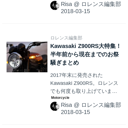
Risa
@
ロレンス編集部
た「名古屋像」を名古屋民は
納得してくれるのか？コミッ
クDAYSが一斉アンケートを実
施。それに伴い、18日まで第
19話を無料公開！
ロレンス編集部
Kawasaki Z900RS大特集！
半年前から現在までのお祭
騒ぎまとめ
2017年末に発売された
Kawasaki Z900RS。ロレンス
でも何度も取り上げていま
す。21世紀のZ1が出るま
Risa
@
ロレンス編集部
で・・・そしてレビューも、
ぜんぶ集めてきました。