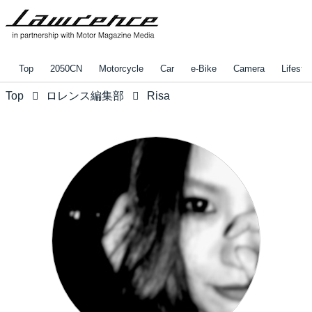
Top
2050CN
Motorcycle
Car
e-Bike
Camera
Lifestyl
Top
ロレンス編集部
Risa