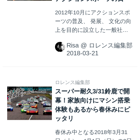
2012年10月にアクションスポ
ーツの普及、 発展、 文化の向
上を目的に設立した一般社団
法人JASA（JAPAN ACTION
Risa
@
ロレンス編集部
SPORTS ASSOCIATION / 日
本アクションスポーツ連盟）
が、 年間を通じてアクション
スポーツ（サーフィン、 スケ
ートボード、 スノーボード
ロレンス編集部
スーパー耐久3/31鈴鹿で開
等）で活躍したライダー、 ア
幕！家族向けにマシン搭乗
クションスポーツの発展に貢
献した人物や、 イベント、 団
体験もあるから春休みにピ
体を表彰する 『JAPAN
ッタリ
ACTION SPORTS AWARDS
春休み中となる2018年3月31
2018』を3月20日（火）東