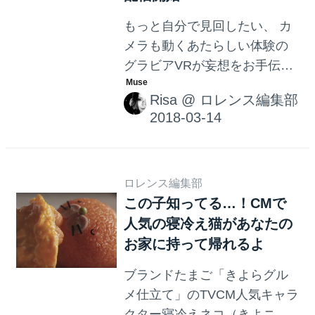
もっと自分で見回したい、 カ
メラも動くあたらしい体験の
グラビアVRが妄想をお手伝
い。 業界初！女の子のカラダ
Risa
@
ロレンス編集部
を見回すのに特化したグラビ
アVR。 フロントジッパー美女
のグラビアVR映像が「DMM
動画」にて配信販売を開始し
たのですが・・・まさかの元
ロレンス編集部
この子知ってる…！CMで
ヘルメット女子も登場〜！
人気の寝冷え猫があなたの
お家に持って帰れるよ
ブランドたまご「きよらグル
メ仕立て」のTVCM人気キャラ
クター寝冷えネコ（きよニ