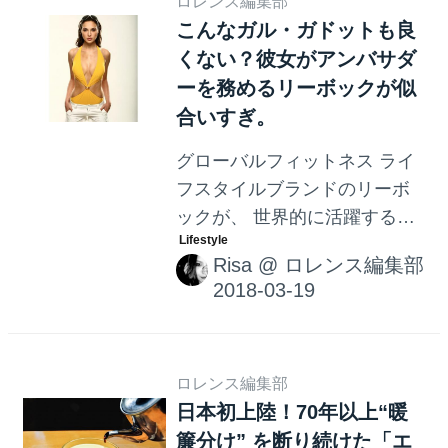
ロレンス編集部
こんなガル・ガドットも良
くない？彼女がアンバサダ
ーを務めるリーボックが似
合いすぎ。
グローバルフィットネス ライ
フスタイルブランドのリーボ
ックが、 世界的に活躍する女
優「Gal Gadot（ガル・ガドッ
Risa
@
ロレンス編集部
ト）」とパートナーシップを
結び、 新たなグローバルアン
バサダーとして彼女を迎えま
す。これがもう、似合うのな
んのって。
ロレンス編集部
日本初上陸！70年以上“暖
簾分け” を断り続けた「エ