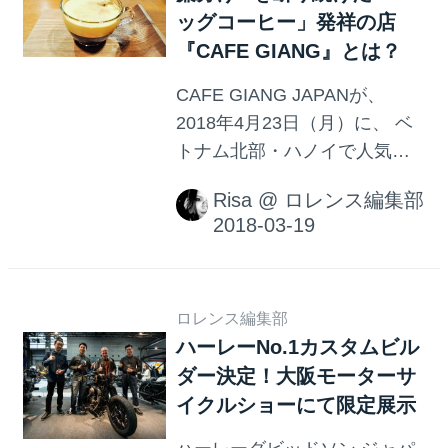
ッグコーヒー」発祥の店
『CAFE GIANG』とは？
CAFE GIANG JAPANが、
2018年4月23日（月）に、 ベ
トナム北部・ハノイで人気の
「エッグコーヒー」を生んだ
Risa
@
ロレンス編集部
発祥のカフェ『CAFE
GIANG（カフェ ジャン）』を
横浜にNEW OPENします。 地
元で70年以上“暖簾分け” を断
り続けた名店だそうです
ロレンス編集部
ハーレーNo.1カスタムビル
が・・・どんなお店なんでし
ダー決定！大阪モーターサ
ょう？
イクルショーにて限定展示