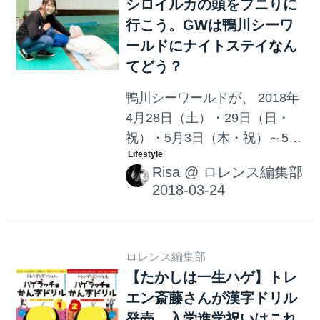
シロイルカの頭をプニりに
行こう。GWは鴨川シーワ
ールドにナイトステイなん
てどう？
鴨川シーワールドが、 2018年
4月28日（土）・29日（日・
祝）・5月3日（木・祝）～5月
5日（土・祝）までの5日間限
Risa
@
ロレンス編集部
定で「トロピカルアイランド
ナイトステイ」を開催。
ロレンス編集部
【たかしは一生ハゲ】トレ
エン斎藤さんが漢字ドリル
発売。入学進学祝いはこれ