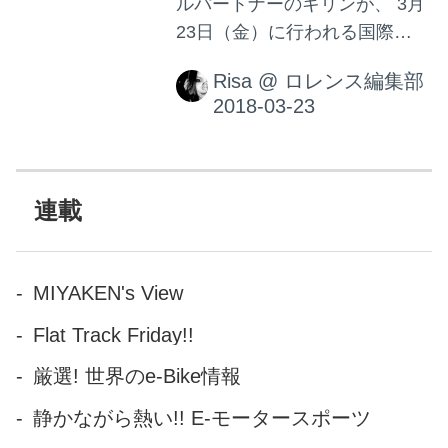
ルパートナーのキリンが、 3月
23日（金）に行われる国際親
善試合【日本代表対マリ代
Risa
@
ロレンス編集部
表】に合わせて、 船をコンセ
プトにした日本代表の出航を
想起させるCM『We‘re in the
same boat. 出航篇』を全国に
て放送開始。これがかっこい
連載
いんだまた。がんばれニッポ
ン！
MIYAKEN's View
Flat Track Friday!!
厳選! 世界のe-Bike情報
静かながら熱い!! E-モータースポーツ