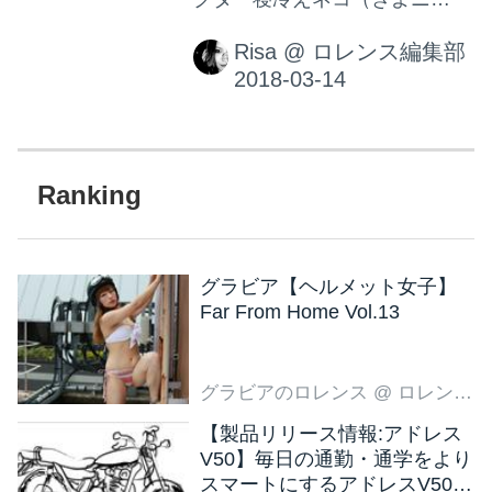
ャ）が絵本になって登場！絵
Risa
@
ロレンス編集部
本 『たまごのおふとん』2018
年 4月 18 日（水）東京堂出版
より発売。
グラビア【ヘルメット女子】
Far From Home Vol.13
グラビアのロレンス
@ ロレンス編集部
【製品リリース情報:アドレス
V50】毎日の通勤・通学をより
スマートにするアドレスV50