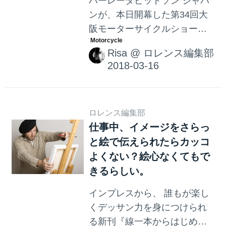
ハーレーダビッドソン ジャパ
ンが、本日開幕した第34回大
阪モーターサイクルショー内
の自社ブースにて、ハーレー
Risa
@
ロレンス編集部
ダビッドソン正規ディーラー
のNo.1カスタムビルダーを一
般投票によって決めるコンテ
スト「Battle Of The Kings」の
結果を発表。
ロレンス編集部
仕事中、イメージをさらっ
と絵で伝えられたらカッコ
よくない？絵心なくてもで
きるらしい。
インプレスから、 誰もが楽し
くデッサン力を身につけられ
る新刊『線一本からはじめる