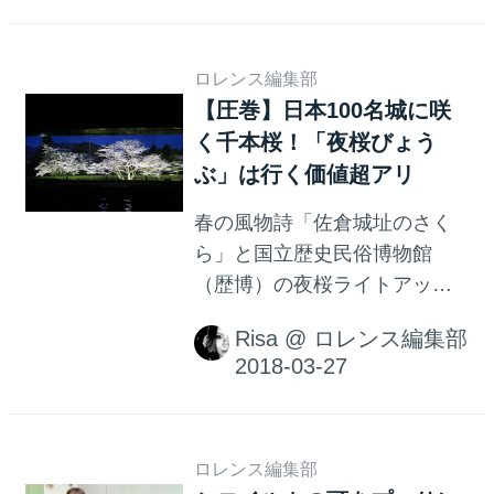
信！ これはなんたる胸アツ情
報…！
ロレンス編集部
【圧巻】日本100名城に咲
く千本桜！「夜桜びょう
ぶ」は行く価値超アリ
春の風物詩「佐倉城址のさく
ら」と国立歴史民俗博物館
（歴博）の夜桜ライトアップ
「歴博夜桜観賞の夕べ」が今
Risa
@
ロレンス編集部
年も開催。 春色に染まった城
址公園を散策しながら、 同じ
敷地にある歴博へ足を運んで
みては？
ロレンス編集部