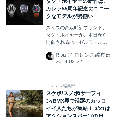
タグ・ホイヤーの新作は、
ン！
カレラ55周年記念のユニー
クなモデルが勢揃い
スイスの高級時計ブランド、
タグ・ホイヤーが、本日から
開催されるバーゼルワールド
2018で新作モデルを発表しま
Risa
@
ロレンス編集部
した。
ロレンス編集部
スケボ/スノボ/サーフィ
ン/BMX界で活躍のカッコ
イイ人たちが集結！ 3/21は
アクションスポーツの日