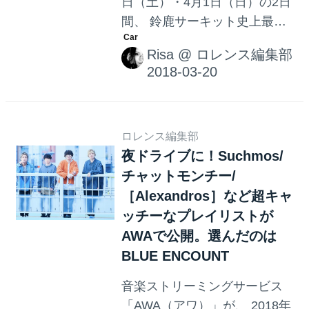
日（土）・4月1日（日）の2日
京・原宿クエストホールにて
間、 鈴鹿サーキット史上最大
開催。
数の同時出走で決勝が行われ
Risa
@
ロレンス編集部
る迫力のレース「ピレリ・ス
ーパー耐久シリーズ2018開幕
戦 鈴鹿"S耐"春の陣」が開催。
ロレンス編集部
夜ドライブに！Suchmos/
チャットモンチー/
［Alexandros］など超キャ
ッチーなプレイリストが
AWAで公開。選んだのは
BLUE ENCOUNT
音楽ストリーミングサービス
「AWA（アワ）」が、 2018年