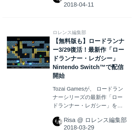
しゃる方、必見です。
ロレンス編集部
【無料版も】ロードランナ
ー3/29復活！最新作「ロー
ドランナー・レガシー」
Nintendo Switch™で配信
開始
Tozai Gamesが、 ロードラン
ナーシリーズの最新作「ロー
ドランナー・レガシー」を
2018年3月29日（金）に
Risa
@
ロレンス編集部
Nintendo Switch™ にて配信ス
タート。無料体験版も同時配