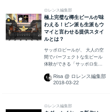
ロレンス編集部
極上完璧な樽生ビールが味
わえる！ビン派も生派もウ
マイと言わせる提供スタイ
ルとは？
サッポロビールが、 大人の空
間でパーフェクトな生ビール
体験ができる「サッポロ生ビ
ール黒ラベル《THE
Risa
@
ロレンス編集部
PERFECT BAR 2018（以降、
パーフェクトバー2018）》」
を、 3月29日～4月1日の4日
間、 「東京ミッドタウン アト
リウム」にて期間限定オープ
ロレンス編集部