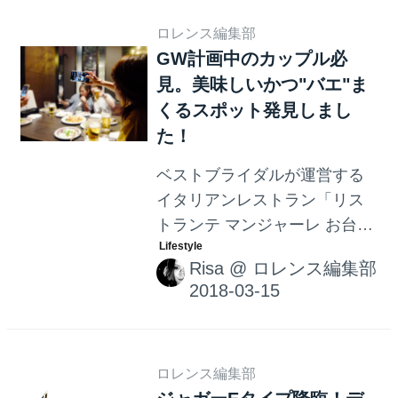
ロレンス編集部
GW計画中のカップル必
見。美味しいかつ"バエ"ま
くるスポット発見しまし
た！
ベストブライダルが運営する
イタリアンレストラン「リス
トランテ マンジャーレ お台
場」にて、 2018年4月29日
Risa
@
ロレンス編集部
（日）・30日（月・祝）、 5
月5日（土・祝）・6日（日）
の4日間限定で、 ”不思議の国
のアリス”をイメージした『ア
リスのスイートパレット付ラ
ロレンス編集部