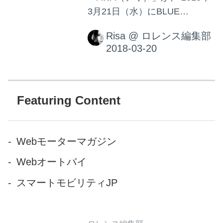
3月21日（水）にBLUE
ENCOUNTのメンバーが選曲
Risa
@
ロレンス編集部
したプレイリスト「Night
Drive Music」を公開。 超キャ
ッチーな楽曲ばかりで、これ
は必聴・・・！
Featuring Content
Webモーターマガジン
Webオートバイ
スマートモビリティJP