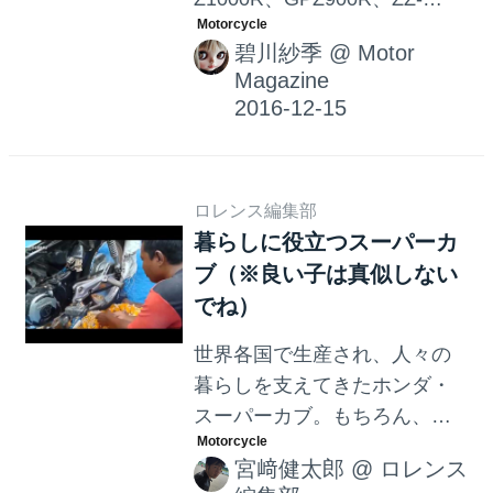
R1100、ZX-9R…………。スト
碧川紗季
@
Motor
リート最速の座を明け渡した
Magazine
ことは1度もない。ひたすら王
道を歩き続けてきたのだ。本
当の王者は、王座を降りてか
ら評価されるもの。そして王
ロレンス編集部
者の誇りを失ってはならな
暮らしに役立つスーパーカ
い。そんな【Z】の名を持つバ
ブ（※良い子は真似しない
イク達の中から、今回は900
でね）
Super Four［Z1］を思い出し
て頂きたい。
世界各国で生産され、人々の
暮らしを支えてきたホンダ・
スーパーカブ。もちろん、本
来の役割はコミューターとし
宮﨑健太郎
@
ロレンス
ての役割ですが、このような