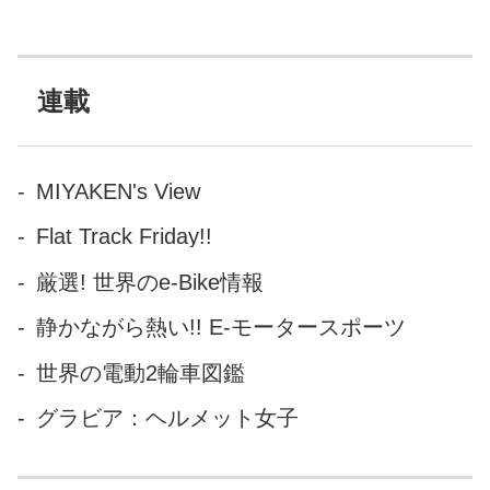
マガジン社) キャラクターとし
てはオンロード指向が強くな
った1190アドベン チャーとい
ったところなんだが、ソコは
連載
オフロードで立身したKTM
だ。このクラスのビッグアド
ベンチャー・ スポーツとして
MIYAKEN's View
みると、かなり濃厚な悪路走
Flat Track Friday!!
破性も持っている。 どうして
も、アドベンチャーというと
厳選! 世界のe-Bike情報
足つきが悪く、重たくて扱い
静かながら熱い!! E-モータースポーツ
にくいというイメージをもっ
てしまい勝ちな私ですが、そ
世界の電動2輪車図鑑
こはKTM。パワフルでありな
グラビア：ヘルメット女子
がら、操作性が軽くて扱いや
すい。 これほど...