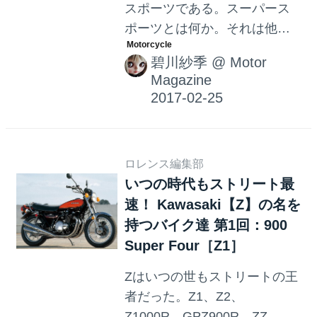
スポーツである。スーパース
ポーツとは何か。それは他を
圧倒する高性能である。ナン
碧川紗季
@
Motor
バーワンである。他には真似
Magazine
出来ないハイメカニズムであ
る。そんなCBの名を受け継ぐ
名車の物語から、今回は
CB1000 SUPER FOURを紹介
ロレンス編集部
したいと思います。
いつの時代もストリート最
速！ Kawasaki【Z】の名を
持つバイク達 第1回：900
Super Four［Z1］
Zはいつの世もストリートの王
者だった。Z1、Z2、
Z1000R、GPZ900R、ZZ-