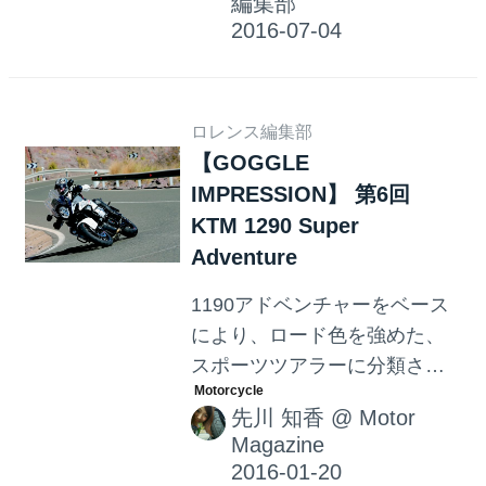
編集部
使い道をしている人もいるの
です。
ロレンス編集部
【GOGGLE
IMPRESSION】 第6回
KTM 1290 Super
Adventure
1190アドベンチャーをベース
により、ロード色を強めた、
スポーツツアラーに分類され
るモデル。 KTMだから成し得
先川 知香
@
Motor
た フル装備スーパーアドベン
Magazine
チャー (GOGGLE@モーター