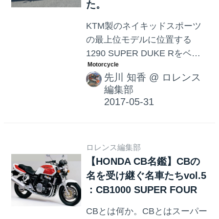
た。
KTM製のネイキッドスポーツ
の最上位モデルに位置する
1290 SUPER DUKE Rをベー
スに、快適性を重視したグラ
先川 知香
@
ロレンス
ンツーリズモモデル、GT。
編集部
KTMが追及するスポーツ性能
を失わず、快適性を向上させ
た究極のネイキッドモデル
KTM 1290 SUPER DUKE GT
ロレンス編集部
に乗ってみました。
【HONDA CB名鑑】CBの
名を受け継ぐ名車たちvol.5
：CB1000 SUPER FOUR
CBとは何か。CBとはスーパー