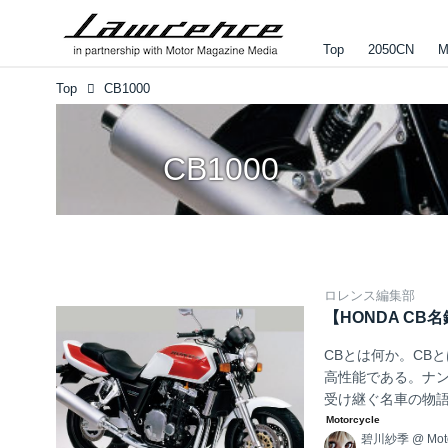
Top
2050CN
M
Top
CB1000
CB1000
ロレンス編集部
【HONDA CB名
CBとは何か。CB
高性能である。ナン
受け継ぐ名車の物語か
碧川紗季
@
Mot