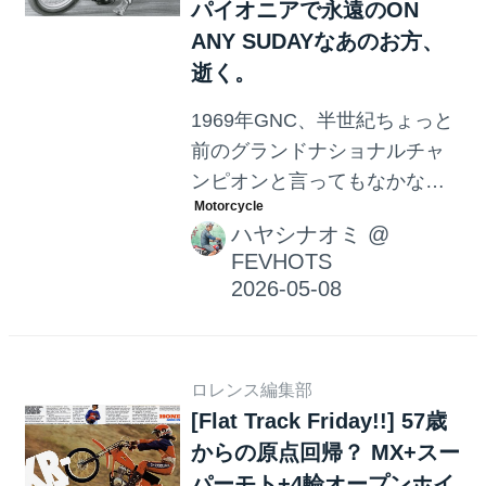
パイオニアで永遠のON
ANY SUDAYなあのお方、
逝く。
1969年GNC、半世紀ちょっと
前のグランドナショナルチャ
ンピオンと言ってもなかなか
ピンとこないかもですが、映
ハヤシナオミ
@
画"ON ANY SUNDAY"でFORD
FEVHOTS
のVANにハーレーダビッドソ
ンを前向き後ろ向きに2台積ん
でメカニック氏と2人で交互に
運転して全米のレース会場を
ロレンス編集部
渡り歩いて途中で世界一不味
[Flat Track Friday!!] 57歳
いハンバーガーを食べるヒ
からの原点回帰？ MX+スー
ト、としても？広く世界的に
パーモト+4輪オープンホイ
知られる2輪スポーツシーンの