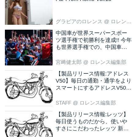
グラビアのロレンス
@ ロレンス編集部
中国車が世界スーパースポー
ツ選手権で初勝利を達成!! 今年
も世界選手権での、中国車の
活躍が目立ちそうです!?
宮﨑健太郎
@ ロレンス編集部
【製品リリース情報:アドレス
V50】毎日の通勤・通学をより
スマートにするアドレスV50
新色ブラウン登場
STAFF
@ ロレンス編集部
【製品リリース情報:レッツ】
毎日使うものだから、使いや
すさにこだわったレッツ 新色
ブラウン登場