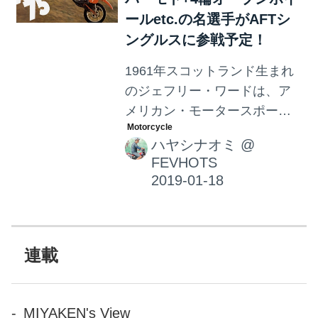
ールetc.の名選手がAFTシ
偉大なパイオニア、マート・
ングルスに参戦予定！
ローウィルさんが85歳で亡く
なりました。
1961年スコットランド生まれ
のジェフリー・ワードは、ア
メリカン・モータースポーツ
界で知らぬ者のいない、ほぼ
ハヤシナオミ
@
生きる伝説とも言える偉大な
FEVHOTS
アスリートです。これまでに
プロモトクロス、スーパーモ
ト、さらに4輪オープンホイー
ルやスタジアムスーパートラ
ックなど多くのジャンルで活
連載
躍してきた彼が、2019年シー
ズンに挑戦の場として選んだ
のは、ほとんど世には知られ
MIYAKEN's View