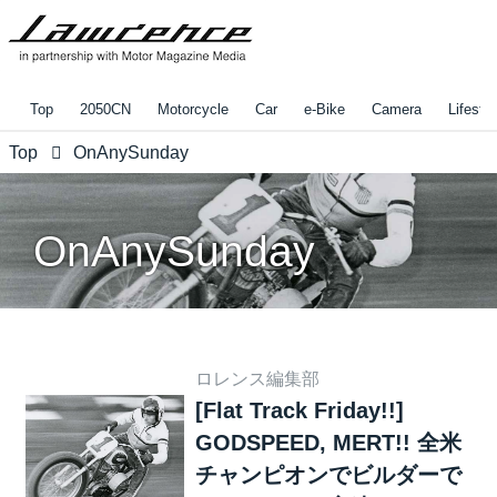
Top
2050CN
Motorcycle
Car
e-Bike
Camera
Lifestyl
Top
OnAnySunday
OnAnySunday
ロレンス編集部
[Flat Track Friday!!]
GODSPEED, MERT!! 全米
チャンピオンでビルダーで