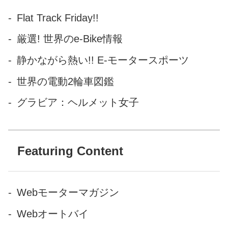
ていなかった自身にとっての
Flat Track Friday!!
ルーツへの回帰、ダートトラ
ックレーシングでした。全米
厳選! 世界のe-Bike情報
最高峰AFT: アメリカンフラッ
静かながら熱い!! E-モータースポーツ
トトラックのシングルス・
450cc単気筒クラスで5つのTT
世界の電動2輪車図鑑
戦とショートトラックに出場
グラビア：ヘルメット女子
することを正式表明した、現
在57歳のマルチタレント、...
Featuring Content
Webモーターマガジン
Webオートバイ