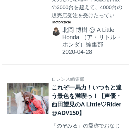
の3000台を超えて、4000台の
販売店受注を受けたっていう
超絶人気のADV150ですが……
北岡 博樹
@
A Little
ちょっと待って！ これ150cc
Honda （ア・リトル・
だから維持費けっこうかかる
ホンダ）編集部
んじゃない？ 250ccみたいに1
台でメインバイクにできるな
ら、それも良いとは思うのだ
けど……。
ロレンス編集部
これぞ一馬力！いつもと違
う景色を満喫っ！【声優・
西田望見のA Little♡Rider
@ADV150】
「のぞみる」の愛称でおなじ