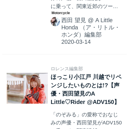
に乗って、関東近郊のツーリ
ングスポットをご紹介。今回
西田 望見
@
A Little
の舞台は埼玉県川越市。疲れ
Honda （ア・リトル・
た体を癒しに向かったのは、
ホンダ）編集部
みんなが大好きなアレが楽し
めちゃう場所でした。オーラ
診断にもチャレンジしたのぞ
みる。一体何色だったのでし
ロレンス編集部
ょうか!?
ほっこり小江戸 川越でリベ
ンジしたいものとは!?【声
優・西田望見のA
Little♡Rider @ADV150】
「のぞみる」の愛称でおなじ
みの声優・西田望見がADV150