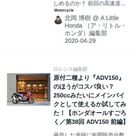
しめるのか？ 前回の高速道路
走行＆燃費計測に続いて、ガ
北岡 博樹
@
A Little
チで色々やってみたとこ
Honda （ア・リトル・
ろ……色んなことに気づけま
ホンダ）編集部
した。これからADV150が欲し
い！と思う方はご参考にどう
ぞ！
ロレンス編集部
原付二種より『ADV150』
のほうがコスパ良い？
250ccみたいにメインバイ
クとして使えるか試してみ
た！【ホンダオールすごろ
く／第38回 ADV150 前編】
発売した途端に年間販売台数