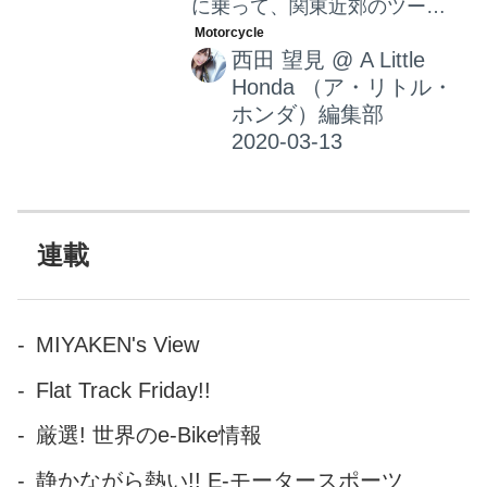
に乗って、関東近郊のツーリ
ングスポットをご紹介。今回
西田 望見
@
A Little
の舞台は埼玉県川越市。情緒
Honda （ア・リトル・
溢れる小江戸 川越で、なにや
ホンダ）編集部
らリベンジしたいことがある
よう。それは一体…!?絶品グル
メはもちろん、癒し・痛快ス
ポットまでたくさんご紹介し
ます！
連載
MIYAKEN's View
Flat Track Friday!!
厳選! 世界のe-Bike情報
静かながら熱い!! E-モータースポーツ