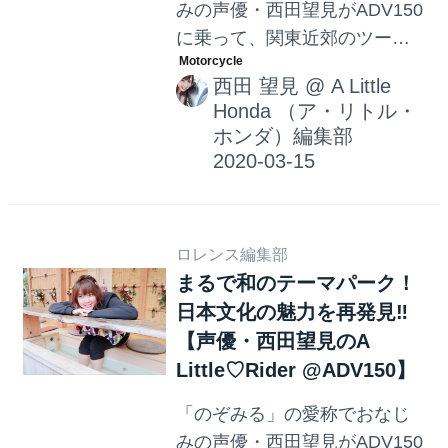
みの声優・西田望見がADV150
に乗って、関東近郊のツーリ
ングスポットをご紹介。小江
西田 望見
@
A Little
戸 川越を後にし、向かった先
Honda （ア・リトル・
はあの動物と触れ合える場所
ホンダ）編集部
へ。心を通わせるのはけっこ
う大変で…!?
ロレンス編集部
まるで和のテーマパーク！
日本文化の魅力を再発見‼︎
【声優・西田望見のA
Little♡Rider @ADV150】
「のぞみる」の愛称でおなじ
みの声優・西田望見がADV150