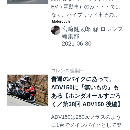
EV（電動車）のみ・・・では
なく、ハイブリッド車そのほ
か様々な古今東西の「ローエ
宮﨑健太郎
@
ロレンス
ミッション」な2輪車を紹介す
編集部
る連載企画。今回はニュージ
ーランド生まれの2輪駆動
EV、UBCOの2x2シリーズを紹
介します。
ロレンス編集部
普通のバイクにあって、
ADV150に『無いもの』も
ある【ホンダオールすごろ
く／第38回 ADV150 後編】
ADV150は250ccクラスのよう
に1台でメインバイクとして楽