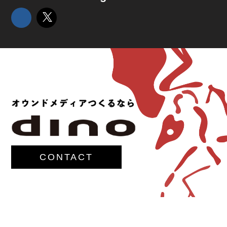
CONTACT
© 2017-
M.G.Lawrence,Inc.
All rights reserved.