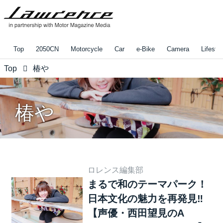
Top
2050CN
Motorcycle
Car
e-Bike
Camera
Lifestyl
Top
椿や
椿や
ロレンス編集部
まるで和のテーマパーク！
日本文化の魅力を再発見‼︎
【声優・西田望見のA