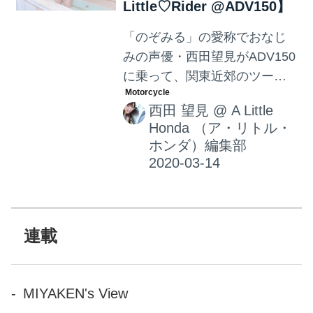
Little♡Rider @ADV150】
「のぞみる」の愛称でおなじ
みの声優・西田望見がADV150
に乗って、関東近郊のツーリ
ングスポットをご紹介。今回
西田 望見
@
A Little
の舞台は埼玉県川越市。疲れ
Honda （ア・リトル・
た体を癒しに向かったのは、
ホンダ）編集部
みんなが大好きなアレが楽し
めちゃう場所でした。オーラ
診断にもチャレンジしたのぞ
みる。一体何色だったのでし
ょうか!?
連載
MIYAKEN's View