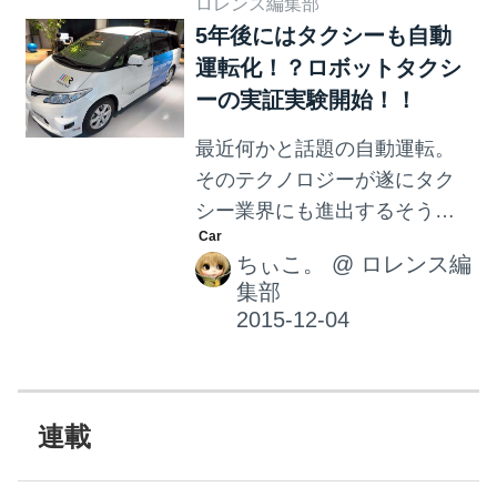
ロレンス編集部
いアシスト機能が付いてま
5年後にはタクシーも自動
す！！と宣伝されていても、
運転化！？ロボットタクシ
最新のスゴイ車が発売された
ーの実証実験開始！！
からって、すぐに購入でき
る！って人ばかりではないの
最近何かと話題の自動運転。
も事実。 世の中スゴイ車があ
そのテクノロジーが遂にタク
るんだね～と、何だかSF映画
シー業界にも進出するそうで
を見ているような感覚で、ピ
す。 こちらのタクシーのベー
ンときてない人も多いはず。
ちぃこ。
@
ロレンス編
ス車はトヨタ自動車のエステ
実は私もその1人。 そんな私達
集部
ィマ。 たとえばプライベート
にも自動運転の技術が少し身
の運転手のように、 携帯端末
近に感じられるような椅子
で目的地を指定するだけであ
を、Nissanが発表したので
なたがいる場所まで迎えにき
す。 それが、...
て、 カメラで自動認識しドア
連載
を開け、 交通情報などから最
短ルートを割り出し発車して