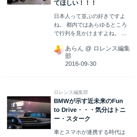
てほしい！！！
日本人って並ぶの好きですよ
ね。 都内ではあらゆるところ
で行列を見かけますよね。 例
えば表参道のパンケーキ屋や
あらん
@
ロレンス編集
ポップコーン屋。流行りが来
部
ればすぐに行列！ 行列のでき
るラーメン店やスイーツ店な
ども数えだしたらきりキリが
ありません。 そんな、並ぶの
ロレンス編集部
が好きな日本人でもやっぱり
BMWが示す近未来のFun
長時間の行列は足が痛くなっ
to Drive・・・気分はトニ
ちゃうし疲れます。 ですが、
ー・スターク
行列も見事快適に過ごせるシ
ステムを日産自動車が開発し
車とスマホが連携する時代は
ちゃいました！