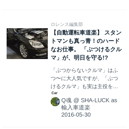
レイキーを操作することで、
狭いスペースへの駐車が簡単
にできるというものである。
ロレンス編集部
また駐車が完了した後のエン
【自動運転車道楽】 スタン
ジン停止もBMW ディスプレイ
トマンも真っ青！のハード
キーで操作が可能である。 そ
なお仕事。 「ぶつけるクル
して再び動かす時も、BMW デ
マ」が、明日を守る!?
ィスプレイキーを使ってエン
ジンを始動させ、遠隔操作で
「ぶつからないクルマ」はふ
駐車スペースからクルマを自
つ〜に大人気ですが、「ぶつ
動的にまっすぐバックさせる
けるクルマ」も実は主役を張
ことができるのだ。 なおこの
っています。衝突安全性能評
「リモート・コントロール・
Q魂
@
SHA-LUCK as
価用の車両は、その代表選
パーキング」システムは、駐
輸入車道楽
手。最近では、自動運転技術
車スペースに対し、進入角度...
を使ったハイテク版「ぶつけ
るクルマ」も登場し、ハード