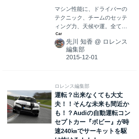
マシン性能に、ドライバーの
テクニック、チームのセッテ
ィング力、天候や運。全てを
総合した戦い。それがモータ
先川 知香
@
ロレンス
ースポーツの面白さだと思
編集部
う。そんなモータースポーツ
の常識を覆すようなレースが
2016-2017シーズンのフォーミ
ュラEチャンピオンシップのサ
ロレンス編集部
ブレースとして開催される。
運転？出来なくても大丈
それは、自動運転電気自動車
夫！！そんな未来も間近か
のチャンピオンシップ
も！？Audiの自動運転コン
「Roborace」。 参加できるの
セプトカー『ボビー』が時
は10チームで、レース時間は1
速240㎞でサーキットを駆
時間。各チーム、2台の自動運