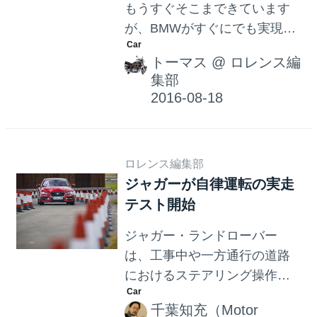
もうすぐそこまできています
が、BMWがすぐにでも実現し
そうな未来として制作してい
トーマス
@
ロレンス編
る動画が、なかなかにエキサ
集部
イティング。 まるで気分はア
イアンマンに登場するAI、ジ
ャービスにコントロールされ
ているトニー・スタークの愛
ロレンス編集部
車R8とのやりとりのようで
ジャガーが自律運転の実走
す。
テスト開始
ジャガー・ランドローバー
は、工事中や一方通行の道路
におけるステアリング操作を
アシストする「ROADWORK
千葉知充（Motor
ASSIST（ロードワーク・アシ