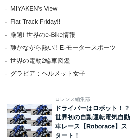
くれる。 また、あなたのこと
MIYAKEN's View
をよく知っている”友達”のよう
Flat Track Friday!!
に、 移動中も快適に過ごせる
サービスを提供したり、 気分
厳選! 世界のe-Bike情報
や状況に合った道のりを提案
静かながら熱い!! E-モータースポーツ
してくれたりする。 そんな夢
のような移動体験を、ロボッ
世界の電動2輪車図鑑
トタクシーは、 今までの交通
グラビア：ヘルメット女子
手段よりももっと安価に、日
本のあらゆる地域で展開し...
ロレンス編集部
ドライバーはロボット！？
世界初の自動運転電気自動
車レース【Roborace】ス
タート！