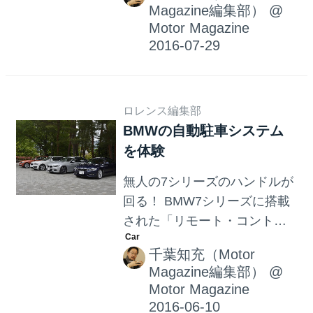
Magazine編集部）
@
スト）」や衝突事故を回避す
Motor Magazine
る「SAFE PULLAWAY（セー
フ・プルアウェイ）」の実走
実験を開始した。 その
「ROADWORK ASSIST（ロー
ロレンス編集部
ドワーク・アシスト）」の実
BMWの自動駐車システム
走実験の模様を動画でどう
を体験
ぞ。 なおこのレポートはMotor
Magazine2016年9月号（8月1
無人の7シリーズのハンドルが
日発売）で掲載しています。
回る！ BMW7シリーズに搭載
モーターマガジン社 / Motor
された「リモート・コントロ
Magazine 2016年 9月号
ール・パーキング」は、ドラ
千葉知充（Motor
イバーが駐車スペースの前方
Magazine編集部）
@
中央にクルマを停めて外に出
Motor Magazine
た後、車外からBMWディスプ