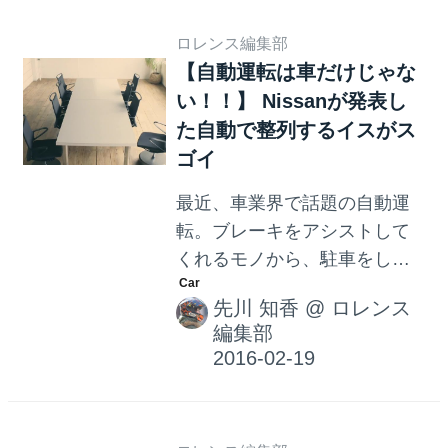
な開発現場で頑張ってくれて
ロレンス編集部
いるのです。その攻め具合
【自動運転は車だけじゃな
は、プロのスタントマンも真
い！！】 Nissanが発表し
っ青！だったりして。
た自動で整列するイスがス
ゴイ
最近、車業界で話題の自動運
転。ブレーキをアシストして
くれるモノから、駐車をして
くれるものまで登場し、未来
先川 知香
@
ロレンス
の車は全く人間が操作する必
編集部
要が無くなるのではないか？
と想像できるほど。 でもで
も！雑誌やTVなどのメディア
では、最新の車はこんなすご