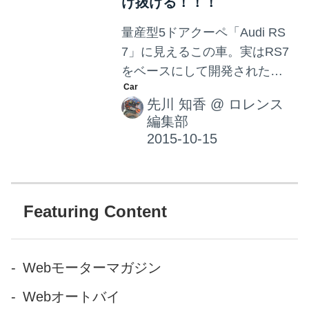
転車で競いますが、車自体は
け抜ける！！！
どのチームも同じものを使
量産型5ドアクーペ「Audi RS
用。勝負の鍵となるのは、車
7」に見えるこの車。実はRS7
を動かすアルゴリズムとAI技
をベースにして開発された
術です。 各チームマシン性能
『ボビー』という車。この写
は同じ。純粋に、車を動かす
先川 知香
@
ロレンス
真、絶賛コーナリング中です
アルゴリズムとAI技術だ...
編集部
が、車内をよーく見て見る
と・・・誰も乗ってない様に
見えますが、これは怪奇現
象・・・ではなく、Audiが開
発した自動運転コンセプトカ
Featuring Content
ー！！ このボビー、ドイツ・
ホッケンハイムのグランプリ
コースで披露された無人走行
Webモーターマガジン
で、最高時速240kmを叩きだ
Webオートバイ
しながら、プロレーサーのよ