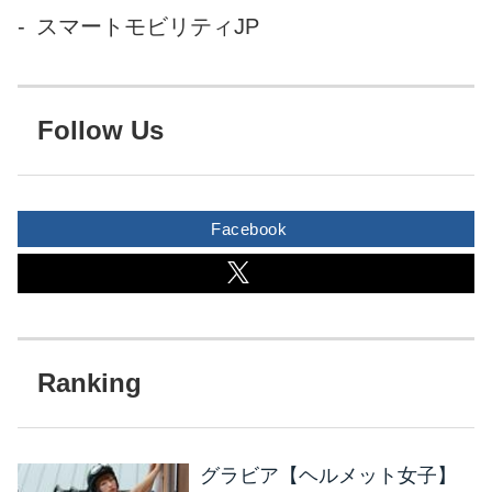
うに正確なブレーキングやコ
スマートモビリティJP
ーナリングを行って、コース
を一周したそうなので
す！！！ <pqempty>
Follow Us
</pqempty> 完璧すぎるコース
取りで一糸乱れぬ安定したス
ピードと走りにビックリ...
Facebook
グラビア【ヘルメット女子】