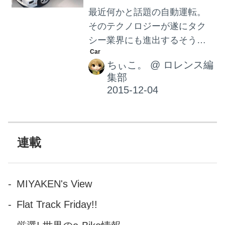
最近何かと話題の自動運転。
そのテクノロジーが遂にタク
シー業界にも進出するそうで
す。 こちらのタクシーのベー
ちぃこ。
@
ロレンス編
ス車はトヨタ自動車のエステ
集部
ィマ。 たとえばプライベート
の運転手のように、 携帯端末
で目的地を指定するだけであ
なたがいる場所まで迎えにき
て、 カメラで自動認識しドア
連載
を開け、 交通情報などから最
短ルートを割り出し発車して
くれる。 また、あなたのこと
MIYAKEN's View
をよく知っている”友達”のよう
Flat Track Friday!!
に、 移動中も快適に過ごせる
サービスを提供したり、 気分