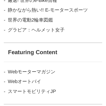
厳選! 世界のe-Bike情報
や状況に合った道のりを提案
静かながら熱い!! E-モータースポーツ
してくれたりする。 そんな夢
のような移動体験を、ロボッ
世界の電動2輪車図鑑
トタクシーは、 今までの交通
グラビア：ヘルメット女子
手段よりももっと安価に、日
本のあらゆる地域で展開し...
Featuring Content
Webモーターマガジン
Webオートバイ
スマートモビリティJP