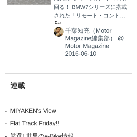
回る！ BMW7シリーズに搭載
された「リモート・コントロ
ール・パーキング」は、ドラ
千葉知充（Motor
イバーが駐車スペースの前方
Magazine編集部）
@
中央にクルマを停めて外に出
Motor Magazine
た後、車外からBMWディスプ
レイキーを操作することで、
狭いスペースへの駐車が簡単
にできるというものである。
また駐車が完了した後のエン
連載
ジン停止もBMW ディスプレイ
キーで操作が可能である。 そ
して再び動かす時も、BMW デ
MIYAKEN's View
ィスプレイキーを使ってエン
Flat Track Friday!!
ジンを始動させ、遠隔操作で
駐車スペースからクルマを自
厳選! 世界のe-Bike情報