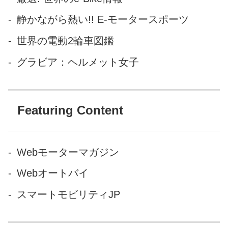
動的にまっすぐバックさせる
静かながら熱い!! E-モータースポーツ
ことができるのだ。 なおこの
世界の電動2輪車図鑑
「リモート・コントロール・
パーキング」システムは、駐
グラビア：ヘルメット女子
車スペースに対し、進入角度...
Featuring Content
Webモーターマガジン
Webオートバイ
スマートモビリティJP