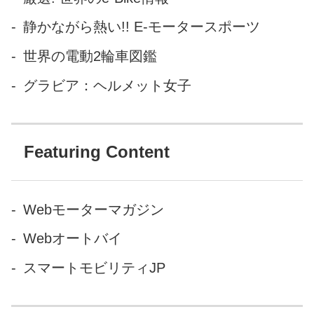
動的にまっすぐバックさせる
静かながら熱い!! E-モータースポーツ
ことができるのだ。 なおこの
世界の電動2輪車図鑑
「リモート・コントロール・
パーキング」システムは、駐
グラビア：ヘルメット女子
車スペースに対し、進入角度...
Featuring Content
Webモーターマガジン
Webオートバイ
スマートモビリティJP