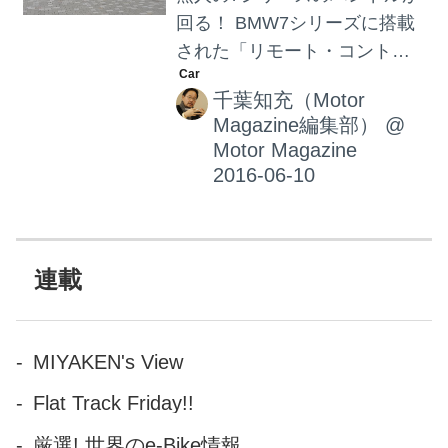
回る！ BMW7シリーズに搭載
された「リモート・コントロ
ール・パーキング」は、ドラ
千葉知充（Motor
イバーが駐車スペースの前方
Magazine編集部）
@
中央にクルマを停めて外に出
Motor Magazine
た後、車外からBMWディスプ
レイキーを操作することで、
狭いスペースへの駐車が簡単
にできるというものである。
また駐車が完了した後のエン
連載
ジン停止もBMW ディスプレイ
キーで操作が可能である。 そ
して再び動かす時も、BMW デ
MIYAKEN's View
ィスプレイキーを使ってエン
Flat Track Friday!!
ジンを始動させ、遠隔操作で
駐車スペースからクルマを自
厳選! 世界のe-Bike情報