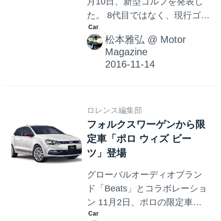
月10日、新型ゴルフを発表し
た。 8代目ではなく、現行ゴル
フの大幅改良という位置づけ
松本雅弘
@
Motor
になるが、新開発の1.5TSIエ
Magazine
ヴォエンジンやセミ自動運転
を可能にする「トラフィッ
ク・ジャム・アシスト」、
12.3インチのデジタル「アク
ロレンス編集部
ティブ・インフォ・ディスプ
フォルクスワーゲンから限
レイ」、ジェスチャーコント
定車「ポロ ウィズ ビー
ロールなど、注目の最新技術
ツ」登場
が加えられている。 外観では
新デザインのフロントバンパ
グローバルオーディオブラン
ーやデイタイムランニングラ
ド「Beats」とコラボレーショ
イトを組み込んだフルLEDヘ
ン 11月2日、ポロの限定車
ッドライトを採用。リアもフ
「ポロ ウィズ ビーツ」が発表