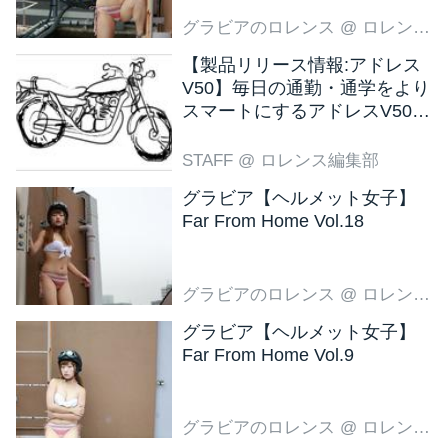
いかなかったのが、こちらの
グラビアのロレンス
@ ロレンス編集部
フォルクスワーゲンのCMで
す。 バスジャックされたバス
【製品リリース情報:アドレス
V50】毎日の通勤・通学をより
が、通行禁止の道路に乱暴に
スマートにするアドレスV50
突進して乗客は大混乱です。
新色ブラウン登場
そこに登場した刑事さんの運
STAFF
@ ロレンス編集部
転するフォルクスワーゲン...
グラビア【ヘルメット女子】
Far From Home Vol.18
グラビアのロレンス
@ ロレンス編集部
グラビア【ヘルメット女子】
Far From Home Vol.9
グラビアのロレンス
@ ロレンス編集部