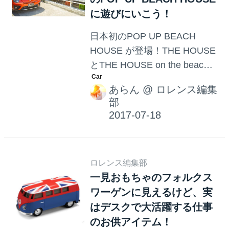
に遊びにいこう！
リッドフードの「ドーナツパ
スタ」を期間限定キッチンカ
日本初のPOP UP BEACH
ーで販売提供する。 ドライブ
HOUSE が登場！THE HOUSE
中の食事にもレストランクオ
とTHE HOUSE on the beach
リティをというコンセプトの
が3ヶ月限定のフォルクスワー
もと提案されたこのドライブ
あらん
@
ロレンス編集
ゲンのPOP UP BEACH
フードはドーナツとパスタを
部
HOUSEに変身します！！
掛け合わせるという斬新な...
ロレンス編集部
一見おもちゃのフォルクス
ワーゲンに見えるけど、実
はデスクで大活躍する仕事
のお供アイテム！