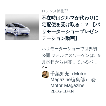
ールアーチ、アンダーカバー
ロレンス編集部
などを装着し、SUVテイスト
不在時はクルマが代わりに
を強調している。先日、ドイ
宅配便を受け取る！？ 【パ
ツでこのモデルの2.0 TDI
リモーターショープレゼン
SCR（ツインターボディーゼ
テーション動画】
ル 240ps）に乗りまして完全
に心を奪われました。来年日
パリモーターショーで世界初
本で発売される予定ですが、
公開 フォルクスワーゲンは、9
さすがに240psのツインターボ
月29日から開幕しているパリ
ディーゼルは来ないと思いま
モーターショー2016でコンセ
す。残念……。それではオフ
千葉知充（Motor
プトカー「I.D.」を世界初公開
ィシャル動画をどうぞ。 モー
Magazine編集部）
@
した。この「I.D.」は、高度な
ターマガジン社 / Motor M...
Motor Magazine
自動運転技術機能を備えた電
気自動車で、1回の充電で
400〜600kmの航続距離を可能