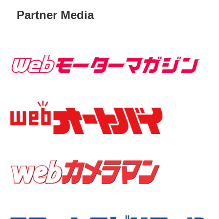
イヤは2つ、バイクとクルマの
Partner Media
中間的なものをイメージして
いるそうです。 無駄が一切な
いすっきりしたデザイン。 図
を見ると天井と頭がほぼギリ
ギリですね！全てがコンパク
トです。 このまま宇宙まで走
り出しそう！！本当に実走し
たらいいのになぁ〜♡
<pqempty></pqempty> Search
Pre-owned - Pre...