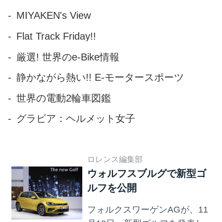
スワーゲンファンやビートル
MIYAKEN's View
ファンの声によってネーミン
Flat Track Friday!!
グされ、フォルクスワーゲン
モデルラインアップの中で初
厳選! 世界のe-Bike情報
めてモデル名に「＃＝ハッシ
静かながら熱い!! E-モータースポーツ
ュタグ」が付いた。ボディカ
ラーは専用色で新色のフレッ
世界の電動2輪車図鑑
シュフク...
グラビア：ヘルメット女子
ロレンス編集部
ウォルフスブルグで新型ゴ
ルフを公開
フォルクスワーゲンAGが、11