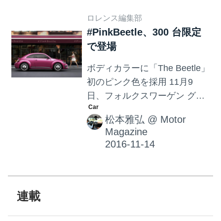
４ドア、ヴァリアント、GTE
ロレンス編集部
を含めた全モデルにLEDヘッ
#PinkBeetle、300 台限定
ドライトを標準装備してい
で登場
る。 エンジンは新たに「1.5
TSI Evo」と呼ばれる1.5リッ
ボディカラーに「The Beetle」
ター直4ターボエンジン
初のピンク色を採用 11月9
（150ps）がラインナップされ
日、フォルクスワーゲン グル
た。このエンジンには気筒休
ープ ジャパンは、新型「The
止システムも搭載され、さら
松本雅弘
@
Motor
Beetle Design」をベースに、
なる燃費向上が期待できる。
Magazine
ボディカラーに”The Beetle”初
またハイパワーエンジンを搭
のピンク色を採用した特別限
載するGTI 2.0TSIの最高出力
定車「#PinkBeetle（ハッシュ
は230psまで引き上げられ、
タグピンクビートル）」を発
こ...
表した。販売台数は合計300
連載
台。車両価格は3,070,000 円。
「#PinkBeetle」は、フォルク