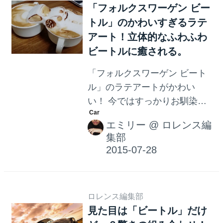
です。 こちらのクラシックな
「フォルクスワーゲン ビー
雰囲気の車も、同じアーティ
トル」のかわいすぎるラテ
ストの作品です。 もし愛車を
アート！立体的なふわふわ
廃車にしなければならないこ
ビートルに癒される。
とになったら、こうして部品
「フォルクスワーゲン ビート
を使って作品にして残してお
ル」のラテアートがかわい
けたらいいですよね。
い！ 今ではすっかりお馴染み
となったラテアート。女の子
エミリー
@
ロレンス編
に人気の可愛らしいアートか
集部
ら、ユーモラスなデザインま
で、様々な作品が登場してい
ますよね。 今回は、あの「フ
ォルクスワーゲン ビートル」
ロレンス編集部
のラテアートをご紹介しま
見た目は「ビートル」だけ
す。 制作者はYouTubeにラテ