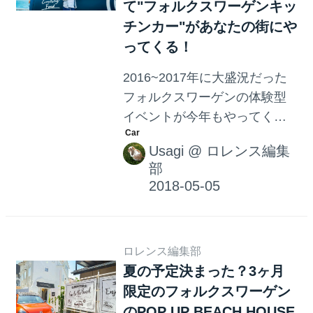
て"フォルクスワーゲンキッ
チンカー"があなたの街にや
ってくる！
2016~2017年に大盛況だった
フォルクスワーゲンの体験型
イベントが今年もやってく
る！「Play On!」、VWブラン
Usagi
@
ロレンス編集
ド体験キャンペーン第二
部
弾“Cruising Food（クルージン
グ フード）”が2018年5月5日
（土）～12日間、 東京・大阪
の合計10か所での開催が決定
ロレンス編集部
した。 『新しい移動中の楽し
夏の予定決まった？3ヶ月
みとなるfood』としてトラン
限定のフォルクスワーゲン
ジットジェネラルオフィスと
のPOP UP BEACH HOUSE
共同プロデュースしたハイブ