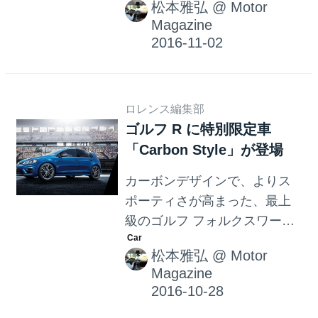
ルLEDテールランプとなる。
松本雅弘
@
Motor
された。このモデルは若者を
またe-ゴルフも大幅に進化。
Magazine
中心に大人気の世界的オーデ
二次電池を蓄電容量24.2kWh
ィオブランド「Beats」とのコ
のリチウムイオンバッテリー
ラボレーションにより誕生し
に変更。動力性能...
たもので、ポロTSIコンフォー
ロレンス編集部
トラインをベースに、プレミ
ゴルフ R に特別限定車
アムサウンドシステム“beats
「Carbon Style」が登場
sound system”を搭載するとと
もに、内外装をコーディネイ
カーボンデザインで、よりス
トして「Beats」の世界観を表
ポーティさが高まった、最上
現している。 プレミアムサウ
級のゴルフ フォルクスワーゲ
ンドシステム”beats sound
ン ゴルフシリーズのフラッグ
system”は、300W、8 チャン
松本雅弘
@
Motor
シップモデル「ゴルフR」に特
ネルのパワーアンプにデジタ
Magazine
別装備を施した限定車
ルプロセッサーを搭載し、6 個
「Carbon Style」（カーボン
のスピーカーとサブウ...