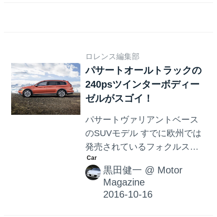
スタイル）」が設定された。
限定台数は100台で、ボディカ
ラーはラピスブルーメタリッ
クとオリックスホワイト マザ
ーオブパールエフェクト（オ
ロレンス編集部
プション）の 2 色。車両価格
パサートオールトラックの
は、5,560,000 円（MT）、
240psツインターボディー
5,660,000 円（DSG）。 「最
ゼルがスゴイ！
上級のゴルフ」というコンセ
パサートヴァリアントベース
プトに基づき企画されたもの
のSUVモデル すでに欧州では
で、ゴルフ Rをベースに、エ
発売されているフォクルスワ
クステリアとインテリアの一
ーゲン パサート オールトラッ
部に特別装備を採用した限定
黒田健一
@
Motor
ク。ベースとなるパサートヴ
モデル。エクステリアでは...
Magazine
ァリアントの車高を27.5mm引
き上げただけでなく、専用デ
ザインの前後バンパーやホイ