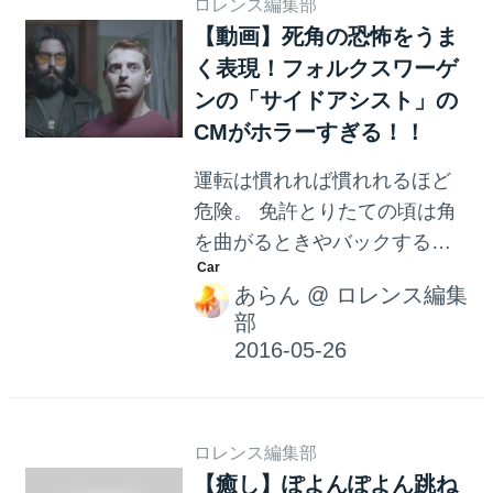
ロレンス編集部
秒間「ゴルフR」を超える最高
【動画】死角の恐怖をうま
出力290psと最大トルク
く表現！フォルクスワーゲ
380Nmを発生できるブースト
ンの「サイドアシスト」の
機能付き2LのTSIエンジンを搭
CMがホラーすぎる！！
載する。さらに電子制御式フ
ロントディファレンシャルロ
運転は慣れれば慣れれるほど
ックと大型ブレーキディスク
危険。 免許とりたての頃は角
（フロント340×30mm、リア
を曲がるときやバックすると
312×20mm）、アダプティブ
き、きちんと後方確認をして
シャシーコントロールDCCな
あらん
@
ロレンス編集
いたという人でも、慣れるど
ども標準装...
部
うしても細かい動作を怠って
しまうのが人間です。 だけど
その注意力を失ってしまうと
怖い目にあいますよ。 こちら
ロレンス編集部
のフォルクスワーゲンのCMは
【癒し】ぽよんぽよん跳ね
死角の恐怖を訴えています。