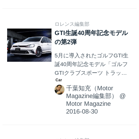
搭載した、パサート2.0TSI R
ライン／パサートヴァリアン
ト2.0TSI Rライン2016年9月6
ロレンス編集部
日より発売している。 このパ
GTI生誕40周年記念モデル
サート2.0TSI Rライン／パサ
の第2弾
ートヴァリント2.0TSI Rライ
ンが搭載した2.0TSIエンジン
5月に導入されたゴルフGTI生
は、スポーツモデルの「ゴル
誕40周年記念モデル「ゴルフ
フGTI」と同じ最高出力
GTIクラブスポーツ トラック
162kW（220ps）と最大トルク
エディション（限定400台）」
350Nmを発生し、アダプティ
千葉知充（Motor
に続く第2弾が発売された。そ
Magazine編集部）
@
ブシャシーコントロー
れが「ゴルフGTIクラブスポー
Motor Magazine
ル“DCC”を標準装備し...
ツ ストリート エディション」
である。 ベースモデル＋45ps
の最高出力 このハイパフォー
マンスモデルの第2弾は、約10