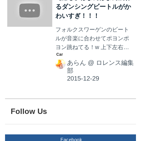
るダンシングビートルがか
夜の洗面所。 何か気配を感じ
わいすぎ！！！
る…。 ミラーの裏からシェー
バーを取り、扉を閉めた。 そ
フォルクスワーゲンのビート
の瞬間！！！ ぎゃぁああ！男
ルが音楽に合わせてポヨンポ
の人が立ってる！！！！！ こ
ヨン跳ねてる！w 上下左右に
のヒヤッと感。たしかに運転
うまくバランスをとり、本当
中死角から急に人が出てきた
あらん
@
ロレンス編集
にダンスしているみたい！ こ
感覚と似ていますよね。フォ
部
んなに傾いても倒れないのが
ルクスワーゲンには、運転中
不思議！！ けど最後は力尽き
の死角をアシストしてくれる
て倒れちゃった！かわいい。
「サイドアシスト」という機
ビートルちゃん、よく頑張り
能...
ました。 動画 <pqempty>
Follow Us
</pqempty>
Facebook