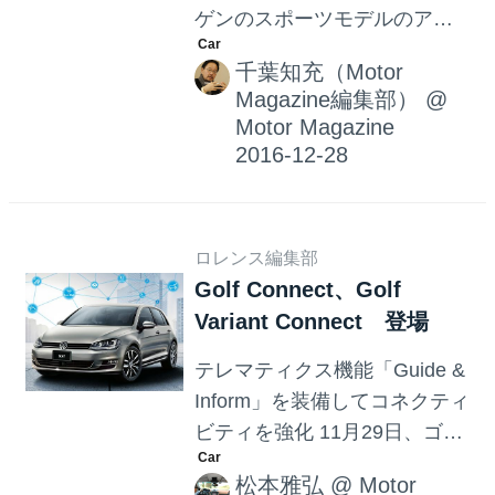
ゲンのスポーツモデルのアイ
コンであるゴルフGTIやゴルフ
千葉知充（Motor
Rに対応するカスタマイズパー
Magazine編集部）
@
ツの販売を2017年1月より開始
Motor Magazine
すると発表した。 今回、取り
扱いを開始するのは、スタビ
ライザーやスプリングキット
といったチューニングパーツ
ロレンス編集部
とフロントバンパーやサイド
Golf Connect、Golf
スポイラーといったエアロキ
Variant Connect 登場
ット（2017年1月13日から取
り扱い開始予定）である。 フ
テレマティクス機能「Guide &
ォルクスワーゲン グループ ジ
Inform」を装備してコネクティ
ャパンでは、フォルクスワー
ビティを強化 11月29日、ゴル
ゲンの提唱する「安心」はそ
フの特別仕様車、ゴルフ コネ
のままに、カスタマイズの面
松本雅弘
@
Motor
クトとゴルフ ヴァリアント コ