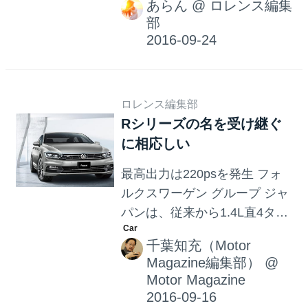
2.0TDI（150ps/340Nm）に試
あらん
@
ロレンス編集
随分と使い込まれたフォルク
乗することができた。詳しい
部
スワーゲンのトラック。しか
試乗記はモーターマガジン12
し、このトラックを侮っては
月号で掲載するが、もしミド
いけません！ 実はめちゃめち
ルクラスS...
ゃドリフトが上手いんで
ロレンス編集部
す！！ 遠心力に逆らいながら
Rシリーズの名を受け継ぐ
もエンジン全開でサーキット
に相応しい
を華麗にグルっと走っていき
ます！ 人は見た目ではないの
最高出力は220psを発生 フォ
と、同じで車も見た目で判断
ルクスワーゲン グループ ジャ
してはいけませんね。 それで
パンは、従来から1.4L直4ター
は動画をご覧ください！
ボエンジンを採用してきたパ
千葉知充（Motor
サートRライン／パサートヴァ
Magazine編集部）
@
リアントRラインに、よりパワ
Motor Magazine
フルな2L直4ターボエンジンを