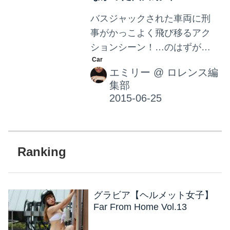
す。「ボクスター」を切断し
バスジャックされた車両に刑
て、そのシャシに「ビート
事がかっこよく飛び移るアク
ル」のボディを載せてありま
ションシーン！…のはずが？
す。 内装も2台を組み合わせて
速いスピードで走る車から車
おり、ダッシュボードは「ボ
エミリー
@
ロレンス編
へジャンプして飛び乗る！映
クスター」のものを使用して
集部
画のアクションシーンではお
いるそう。 見た目は「ビート
馴染みのシーンですよね。ち
ル」なの...
なみにこちらは参考画像とし
て、映画『ワイルド・スピー
ド EURO MISSION』のワンシ
ーンです。迫力満点ですね！
便利なテクノロジーをアピー
ルする逆転発想のCM そんなア
グラビア【ヘルメット女子】
クション映画のように、車に
Far From Home Vol.13
かっこよくジャンプ！…とは