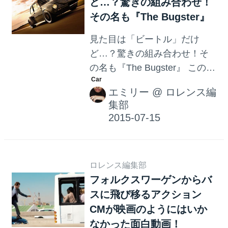
ど…？驚きの組み合わせ！
アートを数多く投稿している
その名も『The Bugster』
「じょーじ [Today’s Leisure
time Cappuccino]」さん。『本
見た目は「ビートル」だけ
日の暇カプチーノ』というシ
ど…？驚きの組み合わせ！そ
リーズで、『The Beetle』を制
の名も『The Bugster』 この
作する様子を観ることができ
車、何だか分かりますか？ビ
ます。 二つのカップをまたぐ
エミリー
@
ロレンス編
ートル？確かに一見ビートル
ように作られたふわふわのビ
集部
なのですが、ただのビートル
ートルが、なんとも可愛らし
ではありません。その名も
いですよね...
「The Bugster」。「フォルク
スワーゲン・ビートル」と
ロレンス編集部
「ポルシェ・ボクスター」を
フォルクスワーゲンからバ
組み合わせて造られた車なん
スに飛び移るアクション
です。 製作したのはSiegfried
CMが映画のようにはいか
Rudolf氏というオーストリア
なかった面白動画！
のカーチューナーだそうで