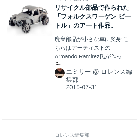
リサイクル部品で作られた
ル、ドゥカティ1199スーパー
「フォルクスワーゲン ビー
レッジェーラ用のV2エンジン
トル」のアート作品。
を搭載。 最高速度は270km/h
に達するらしい。 このコンセ
廃棄部品が小さな車に変身 こ
プトカーは、その重量
ちらはアーティストの
(890kg)、最高出力
Armando Ramirez氏が作った
(147kW/200PS)、そして、エ
作品です。「フォルクスワー
アロダイナミクス (空気抵抗係
エミリー
@
ロレンス編
ゲン ビートル」を、バイクや
数 cd x A = 0.44m2)により、
集部
車の廃棄部品を使用して作っ
世界最速の200PS カーとな
たそうです。タイヤは自転車
っ...
のチェーンから出来ていると
のことです。ところどころに
傷などが残っているのも、ま
た味があっていいですよね。
価格は100ドル（約12,400円）
ロレンス編集部