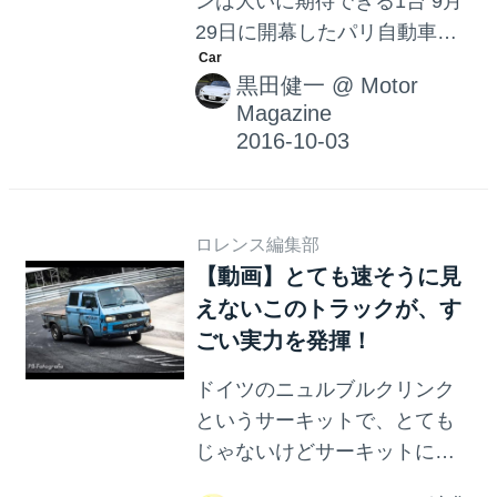
ンは大いに期待できる1台 9月
29日に開幕したパリ自動車シ
ョーでフォルクスワーゲンの
黒田健一
@
Motor
ミドルＳＵＶ「ティグアン」
Magazine
にスポーティなエクステリア
を採用した「ティグアン Ｒラ
イン」を公開した。日本では
来年の１月頃に登場予定の新
ロレンス編集部
型ティグアンは発売と同時に
【動画】とても速そうに見
ＥＵ諸国で大人気となり、新
えないこのトラックが、す
しく登場した「Ｒライン」の
ごい実力を発揮！
追加でさらに人気に拍車がか
かるだろう。今回、自動車シ
ドイツのニュルブルクリンク
ョーの取材を兼ねて立ち寄っ
というサーキットで、とても
たドイツにてティグアン1.4
じゃないけどサーキットに似
TSI(125ps/200Nm)と
合わないトラックが現れた。