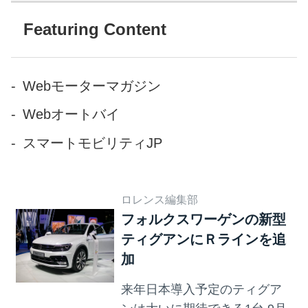
にしている。市販予定は2020
年、価格は同等の動力性能と
Featuring Content
装備を備えた「Golf」と大差な
いレベルだという。 完全自動
運転が可能になるのは2025年
Webモーターマガジン
「I.D.」には、「I.D.パイロッ
Webオートバイ
ト」モード、つまり完全な自
動運転が可能となるシステム
スマートモビリティJP
も採用されるという。実際に
この技術が搭載されるのは
2025年となるとフォルクスワ
ロレンス編集部
フォルクスワーゲンの新型
ーゲンはコメン...
ティグアンにＲラインを追
加
来年日本導入予定のティグア