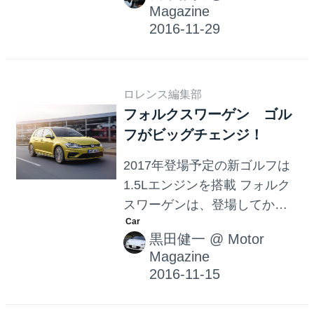
Magazine
白さや楽しさを全国のフォル
ネクトが発表され、同時に発
クスワーゲン正規ディーラー
売が開始された。 この特別仕
で提供することで、いままで
様車は、TSI コンフォートライ
以上にお客様の思い...
ンとTSI ハイラインをベース
ロレンス編集部
に、テレマティクス機能「ガ
フォルクスワーゲン ゴル
イド アンド インフォーム」を
フがビッグチェンジ！
追加した Volkswagen 純正イ
ンフォテイメントシステム
2017年登場予定の新ゴルフは
「Discover Pro」を標準装備す
1.5Lエンジンを搭載 フォルク
ることで、最近注目されてい
スワーゲンは、登場してから
る「つながるクルマ」を実現
今年で４年目を迎える現行型
するコネクティビティをした
黒田健一
@
Motor
ゴルフのフェイスリフト仕様
のが特徴。また同時に、人気
Magazine
を発表した。写真を見てもわ
の LED テールランプの採用や
かるようにエクステリアデザ
アルミホイールのデザイン...
インを大幅変更し、２ドア、