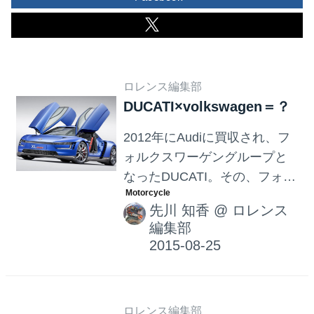
ロレンス編集部
DUCATI×volkswagen＝？
2012年にAudiに買収され、フ
ォルクスワーゲングループと
なったDUCATI。その、フォル
クスワーゲングループに入っ
先川 知香
@
ロレンス
たからこそ実現したとも言え
編集部
る2輪と4輪の技術を合わせ
た、スーパーコンセプトカー
が発表された。 その名はXLス
ポーツ ベース車はXL1で、パ
ロレンス編集部
ワフルな2気筒モーターサイク