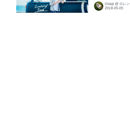
Usagi
@
ロレン
「ドーナツパスタ」
オリティをという
せるという斬新な...