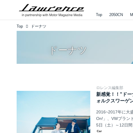
Top
2050CN
M
Top
ドーナツ
ドーナツ
ロレンス編集部
新感覚！！"ドー
ォルクスワーゲ
2016~2017年
On!」、VWブランド
5日（土）～12日
るfood』として