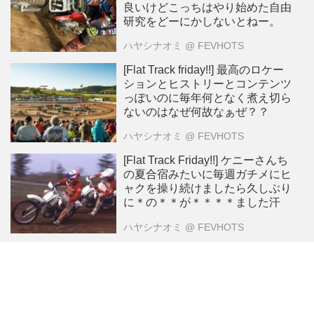
良いけどこっちはやり始めた自由
研究をどーにかしないとねー。
ハヤシナオミ
@ FEVHOTS
[Flat Track friday!!] 最高のロケー
ションとヒストリーとコンテンツ
っぽいのに毎年何となく煮え切ら
ないのはなぜ何故なぁぜ？？
ハヤシナオミ
@ FEVHOTS
[Flat Track Friday!!] ケニーさんち
の夏合宿みたいに毎週ガチメにヒ
ャクを操り続けましたら久しぶり
に＊の＊＊が＊＊＊＊ました汗
ハヤシナオミ
@ FEVHOTS