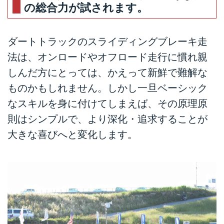
の総合力が試されます。
Cars + α = Your Life.
3月スタートの当コラム、先週ま
で9回の連載で、今までノーマー
ダートトラックのスライディングブレーキ走
クだったダートトラックレーシン
法は、オンロードやオフロード走行に慣れ親
グへのご興味を、フツフツと芽生
えさせかけている方もあるいはい
しんだ方にとっては、かえって新鮮で難解な
らっしゃるかと思います。オーバ
ものかもしれません。しかし一旦ベーシック
ル走法の基本概念・本場アメリカ
なスキルを身に付けてしまえば、その原理原
PROレース開幕戦・このスポーツ
に携わる上で重要な心構えや必須
則はシンプルで、より深化・追求することが
装備などをこれまで順番に紹介し
大きな喜びへと変化します。
てきましたので、今回はいよい
よ！新たにこの種目に挑戦する方
にお勧めするエントリー向けマシ
ンについて、経験者のアドバイス
とともにご提案しましょう！