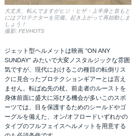
大丈夫、転んでますがヒジ・ヒザ・上半身と首もと
にはプロテクターを完備。起き上がって再始動しま
しょう！
撮影: FEVHOTS
ジェット型ヘルメットは映画 "ON ANY
SUNDAY" みたいで大変ノスタルジックな雰囲
気ですが、現代におけるこの種目の転倒リス
クに見合ったプロテクションギアーとは言え
ません。転ばぬ先の杖。前走者のルーストを
身体前面に盛大に浴びる機会が多いこのスポ
ーツでは、目を保護するためのシールドやゴ
ーグルを備えた、オン/オフロードいずれかの
タイプのフルフェイスヘルメットを用意する
のも必須条件です。