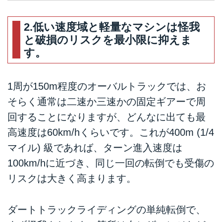
LAWRENCE - Motorcycle x
Cars + α = Your Life.
2.低い速度域と軽量なマシンは怪我
春めく3月、ダートトラックレー
と破損のリスクを最小限に抑えま
スの本場アメリカでは、いよいよ
全米プロ選手権AFT: American
す。
Flat Trackが現地時間の昨日15日
木曜にフロリダ州デイトナビーチ
で開幕戦を迎えています。わが国
1周が150m程度のオーバルトラックでは、お
でもそろそろ各地のレーストラッ
そらく通常は二速か三速かの固定ギアーで周
クで新たなシーズンが始まろうと
回することになりますが、どんなに出ても最
いう時節ですが、今回はダートト
ラックをまだ全然知らない方、こ
高速度は60km/hくらいです。これが400m (1/4
のコラムを読んで少しだけ興味を
マイル) 級であれば、ターン進入速度は
持ってくださった方、走り始めた
100km/hに近づき、同じ一回の転倒でも受傷の
けどどうしていいかまだよくわか
らない方と、そしてすべてのレー
リスクは大きく高まります。
スファンに向けて、ダートトラッ
クの基本的な走法につ...
ダートトラックライディングの単純転倒で、