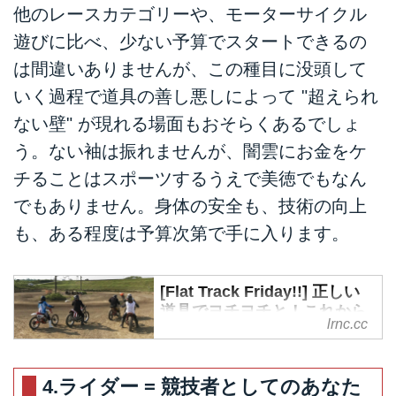
他のレースカテゴリーや、モーターサイクル
遊びに比べ、少ない予算でスタートできるの
は間違いありませんが、この種目に没頭して
いく過程で道具の善し悪しによって "超えられ
ない壁" が現れる場面もおそらくあるでしょ
う。ない袖は振れませんが、闇雲にお金をケ
チることはスポーツするうえで美徳でもなん
でもありません。身体の安全も、技術の向上
も、ある程度は予算次第で手に入ります。
[Flat Track Friday!!] 正しい
道具でヨチヨチと！これから
lrnc.cc
始めるダートトラック・お手
頃入手で楽しめるお勧めエン
トリーマシン！ -
4.ライダー = 競技者としてのあなた
LAWRENCE - Motorcycle x