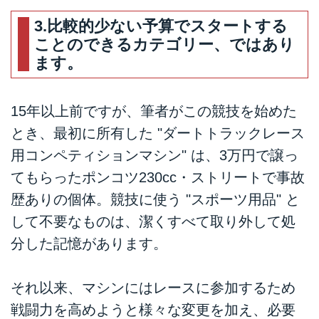
ィション24時!! - LAWRENCE
- Motorcycle x Cars + α =
3.比較的少ない予算でスタートする
Your Life.
ことのできるカテゴリー、ではあり
前回の予告では、今週の当コラ
ます。
ム、ダートトラックレーシングに
必要不可欠なアイテム、ホットシ
ュー (鉄スリッパ) についてディー
15年以上前ですが、筆者がこの競技を始めた
プにお話することになっていまし
とき、最初に所有した "ダートトラックレース
たが、日曜日にジョージア州で開
用コンペティションマシン" は、3万円で譲っ
催された全米選手権Rd.2で、我が
国の現役ダートトラックライダ
てもらったポンコツ230cc・ストリートで事故
ー・関係者と、これからレースや
歴ありの個体。競技に使う "スポーツ用品" と
このスポーツに参加する可能性の
して不要なものは、潔くすべて取り外して処
ある方々、そしてうっすらと興味
を持ちはじめてくださっている全
分した記憶があります。
国1万人の皆さんに今こそ見てい
ただきたい、要注目のレースアク
それ以来、マシンにはレースに参加するため
シデントがありましたので、本日
は急遽予定を変更してそちらをお
戦闘力を高めようと様々な変更を加え、必要