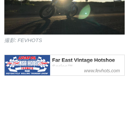
撮影: FEVHOTS
Far East Vintage Hotshoe
Series™
www.fevhots.com