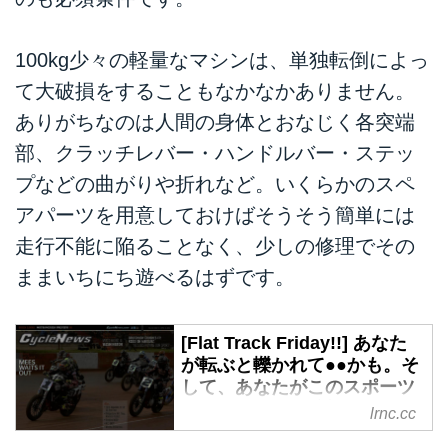
100kg少々の軽量なマシンは、単独転倒によっ
て大破損をすることもなかなかありません。
ありがちなのは人間の身体とおなじく各突端
部、クラッチレバー・ハンドルバー・ステッ
プなどの曲がりや折れなど。いくらかのスペ
アパーツを用意しておけばそうそう簡単には
走行不能に陥ることなく、少しの修理でその
ままいちにち遊べるはずです。
[Flat Track Friday!!] あなた
が転ぶと轢かれて●●かも。そ
して、あなたがこのスポーツ
を★★かも。"絶対に転んでは
lrnc.cc
いけない" グルグルコンペテ