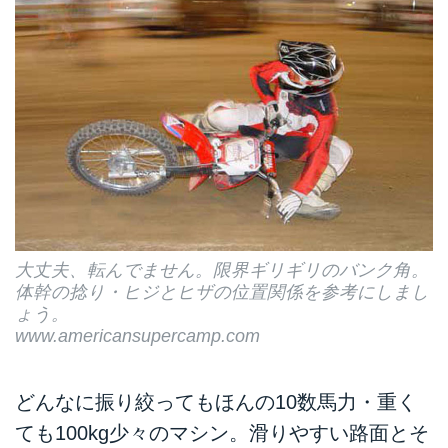
大丈夫、転んでません。限界ギリギリのバンク角。
体幹の捻り・ヒジとヒザの位置関係を参考にしまし
ょう。
www.americansupercamp.com
どんなに振り絞ってもほんの10数馬力・重く
ても100kg少々のマシン。滑りやすい路面とそ