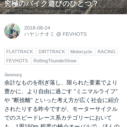
究極のバイク遊びのひとつ？
FEVHOTS Open Practice on every Tuesday. 於 オフロードヴィレッジ(埼玉県川越市)
2018-08-24
ハヤシナオミ
@
FEVHOTS
FLATTRACK
DIRTTRACK
Motorcycle
RACING
FEVHOTS
RollingThunderShow
余計なものを削ぎ落し、限られた要素でより
豊かに、より自由に過ごす "ミニマルライフ"
や "断捨離" といった考え方が広く社会に紹介
されたりする昨今ですが、モーターサイクル
でのスピードレース系カテゴリーにおいて
も、1周150m 程度の極小オーバルで、ほんの