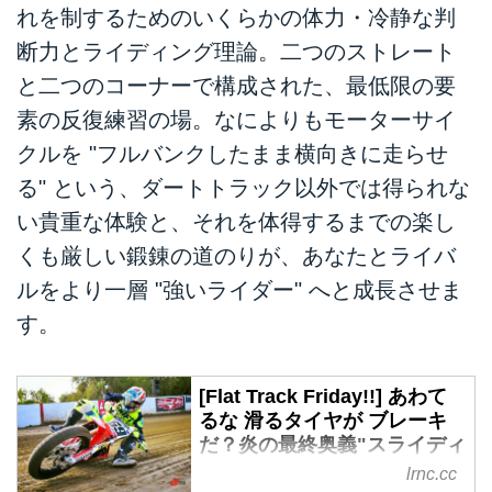
れを制するためのいくらかの体力・冷静な判
断力とライディング理論。二つのストレート
と二つのコーナーで構成された、最低限の要
素の反復練習の場。なによりもモーターサイ
クルを "フルバンクしたまま横向きに走らせ
る" という、ダートトラック以外では得られな
い貴重な体験と、それを体得するまでの楽し
くも厳しい鍛錬の道のりが、あなたとライバ
ルをより一層 "強いライダー" へと成長させま
す。
[Flat Track Friday!!] あわて
るな 滑るタイヤが ブレーキ
だ？炎の最終奥義"スライディ
ングブレーキ走法"の巻！ -
lrnc.cc