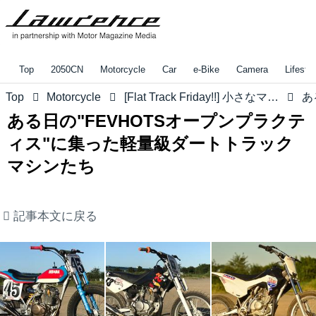
Top
2050CN
Motorcycle
Car
e-Bike
Camera
Lifestyl
Top
Motorcycle
[Flat Track Friday!!] 小さなマシンで小さなトラックをぶっ飛ばせ！"タイニー・ダートトラック" は究極のバイク遊びのひとつ？
ある日の"FEVHOTSオープンプラクテ
ィス"に集った軽量級ダートトラック
マシンたち
記事本文に戻る