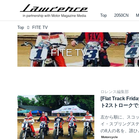
Top
2050CN
M
Top
FITE TV
FITE TV
ロレンス編集部
[Flat Trac
ト2ストローク
左から順に、スコット
イ・スプリングスティ
の8人の名を、誰
★リ・・・いや失礼