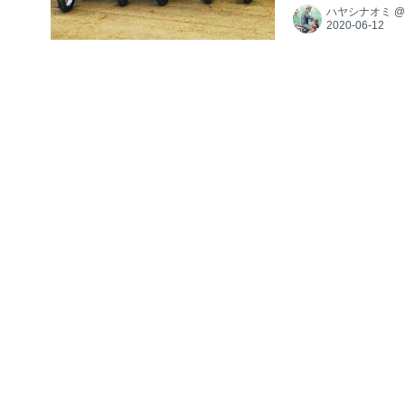
ハヤシナオミ
揃い、なんです。C
愉快なコンテンツ
ん。