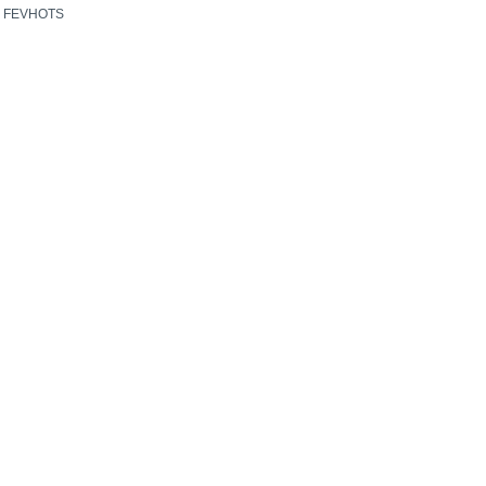
@
FEVHOTS
OVID-19で全米プロ選手権が幕開けないままの今、状況を逆手に取って
が生まれるなんて！むしろ平時なら簡単には実現しなかったことかもし