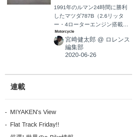
1991年のルマン24時間に勝利
したマツダ787B（2.6リッタ
ー・4ローターエンジン搭載）
は、世界的に多くのファンを
宮﨑健太郎
@
ロレンス
持つレーシングカーです。
編集部
MotoGPの現役レジェンドであ
るイタリアの英雄、バレンテ
ィーノ・ロッシもそんな787B
ファンのひとりであり、彼は
2015年のFOS＝グッドウッ
連載
ド・フェスティバル・オブ・
スピードで、憧れのマシンの
ハンドルを託されるという夢
MIYAKEN's View
を叶えています。
Flat Track Friday!!