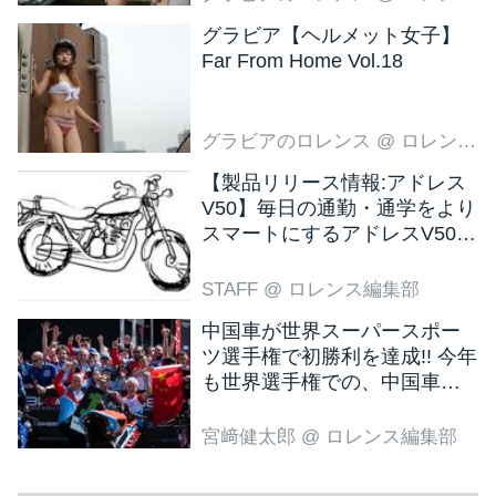
グラビア【ヘルメット女子】
Far From Home Vol.18
グラビアのロレンス
@ ロレンス編集部
【製品リリース情報:アドレス
V50】毎日の通勤・通学をより
スマートにするアドレスV50
新色ブラウン登場
STAFF
@ ロレンス編集部
中国車が世界スーパースポー
ツ選手権で初勝利を達成!! 今年
も世界選手権での、中国車の
活躍が目立ちそうです!?
宮﨑健太郎
@ ロレンス編集部