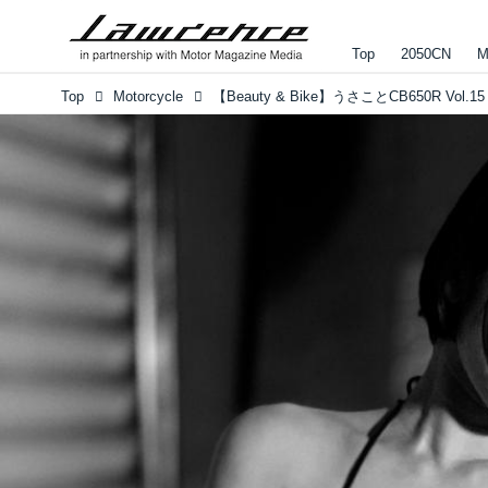
Top
2050CN
M
Top
Motorcycle
【Beauty & Bike】うさことCB650R Vol.15