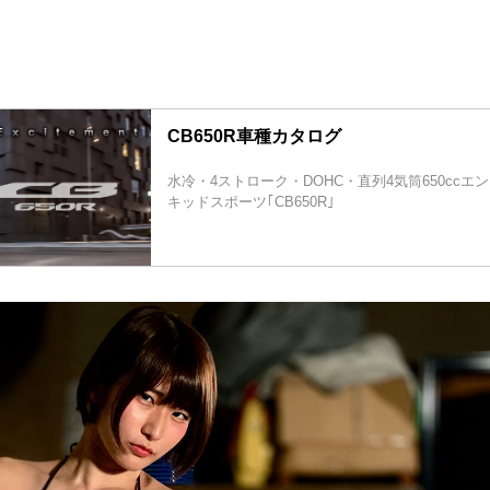
CB650R車種カタログ
水冷・4ストローク・DOHC・直列4気筒650cc
キッドスポーツ｢CB650R｣