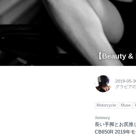
【Beauty &
2019-05-3
グラビア
Motorcycle
Muse
長い手脚とお尻推
CB650R 201