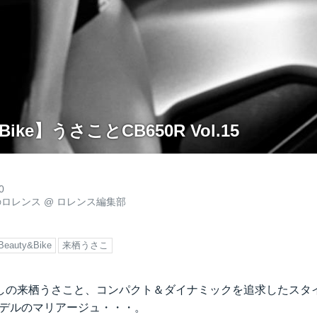
 Bike】うさことCB650R Vol.15
0
のロレンス
@
ロレンス編集部
Beauty&Bike
来栖うさこ
しの来栖うさこと、コンパクト＆ダイナミックを追求したスタイ
9年モデルのマリアージュ・・・。