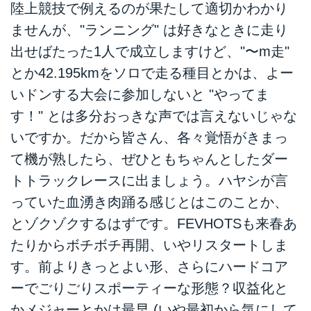
陸上競技で例えるのが果たして適切かわかり
ませんが、"ランニング" は好きなときに走り
出せばたった1人で成立しますけど、"〜m走"
とか42.195kmをソロで走る種目とかは、よー
いドンする大会に参加しないと "やってま
す！" とは多分おっきな声では言えないじゃな
いですか。だから皆さん、各々覚悟がきまっ
て機が熟したら、ぜひともちゃんとしたダー
トトラックレースに出ましょう。ハヤシが言
っていた血湧き肉踊る感じとはこのことか、
とゾクゾクするはずです。FEVHOTSも来春あ
たりからボチボチ再開、いやリスタートしま
す。前よりきっとよい形、さらにハードコア
ーでごりごりスポーティーな形態？収益化と
かメジャーとかは最早 (いや最初から気にして