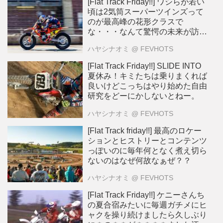
[Flat Track Friday!!] ワシらが若い
頃は2気筒スーパーツインズって
のが最高峰の花形クラスで
な・・・なんて驚愕の未来が訪れ
る？
ハヤシナオミ
@ FEVHOTS
[Flat Track Friday!!] SLIDE INTO
夏休み！キミたちは乗りまくれば
良いけどこっちはやり始めた自由
研究をどーにかしないとねー。
ハヤシナオミ
@ FEVHOTS
[Flat Track friday!!] 最高のロケー
ションとヒストリーとコンテンツ
っぽいのに毎年何となく煮え切ら
ないのはなぜ何故なぁぜ？？
ハヤシナオミ
@ FEVHOTS
[Flat Track Friday!!] ケニーさんち
の夏合宿みたいに毎週ガチメにヒ
ャクを操り続けましたら久しぶり