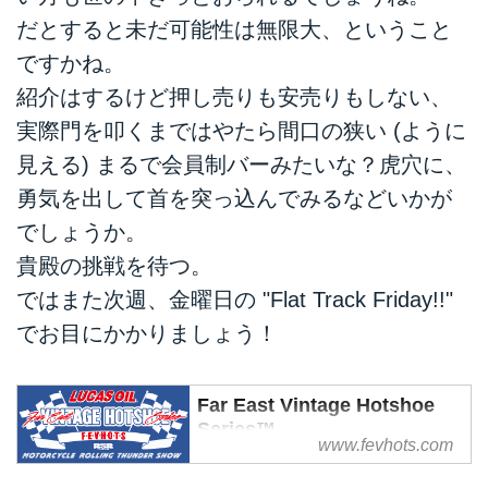
Track Friday!!」は、毎週金曜日更
だとすると未だ可能性は無限大、ということ
新で日本と世界のフラットトラッ
ですかね。
クシーンの情報を、ダートトラッ
紹介はするけど押し売りも安売りもしない、
クライダー/FEVHOTSレースプロ
モーター・ハヤシがお届けしま
実際門を叩くまではやたら間口の狭い (ように
す。我が国ではフラットトラック
見える) まるで会員制バーみたいな？虎穴に、
＜ダートトラックの呼び名がポピ
勇気を出して首を突っ込んでみるなどいかが
ュラーなので、コラム本文はそち
らで統一しますね。記念すべき第
でしょうか。
一回は、「あなたのきっと知らな
貴殿の挑戦を待つ。
いダートトラック10の秘密」で
ではまた次週、金曜日の "Flat Track Friday!!"
す。
でお目にかかりましょう！
Far East Vintage Hotshoe
Series™
www.fevhots.com