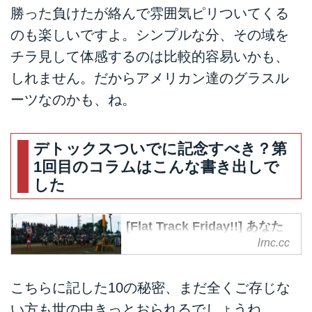
勝った負けたが絡んで雰囲気ピリついてくる
のも楽しいですよ。シンプルな分、その域を
チラ見して体感するのは比較的容易いかも、
しれません。だからアメリカン達のグラスル
ーツなのかも、ね。
デトックスついでに記念すべき？第
1回目のコラムはこんな書き出しで
した
[Flat Track Friday!!] あなた
のきっと知らないダートトラ
lrnc.cc
ック10の秘密。 -
LAWRENCE - E-RIDE x
こちらに記した10の秘密、まだ全くご存じな
LIFESTYLE + α
い方も世の中きっとおられるでしょうね。
今回から始まる新企画「Flat