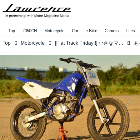
Top
2050CN
Motorcycle
Car
e-Bike
Camera
Lifestyl
Top
Motorcycle
[Flat Track Friday!!] 小さなマシンで小さなトラックをぶっ飛ばせ！"タイニー・ダートトラック" は究極のバイク遊びのひとつ？