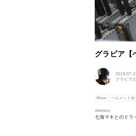
グラビア【ヘル
2019-07-1
グラビア
Muse
ヘルメット女
七海マキとのドラ