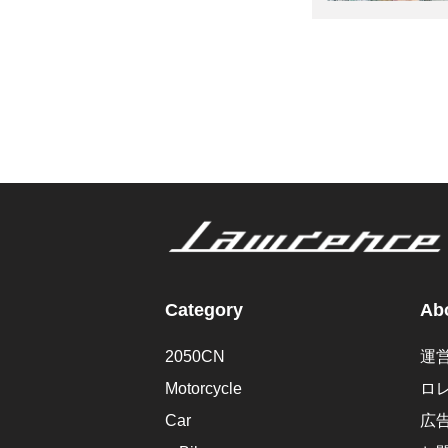
Category
Abo
2050CN
運
Motorcycle
ロ
Car
広