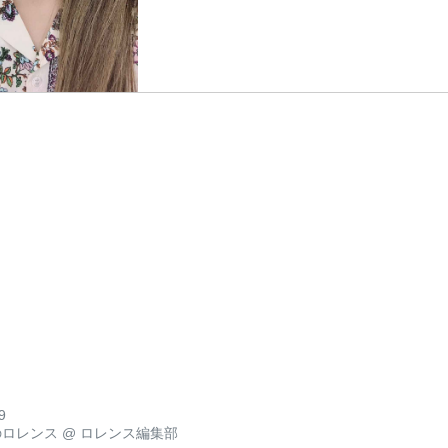
9
のロレンス
@
ロレンス編集部