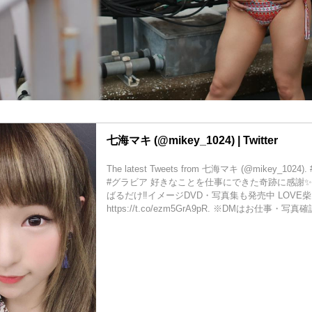
七海マキ (@mikey_1024) | Twitter
The latest Tweets from 七海マキ (@mikey_10
#グラビア 好きなことを仕事にできた奇跡に感謝✨
ばるだけ‼️イメージDVD・写真集も発売中 LOVE
https://t.co/ezm5GrA9pR. ※DMはお仕事・写真