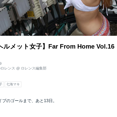
メット女子】Far From Home Vol.16
9
のロレンス
@
ロレンス編集部
子
七海マキ
イブのゴールまで、あと13日。