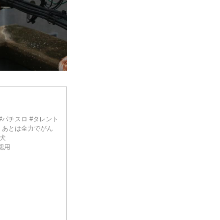
24). #パチスロ #タレント
 あとは全力でがん
柴犬
確認用