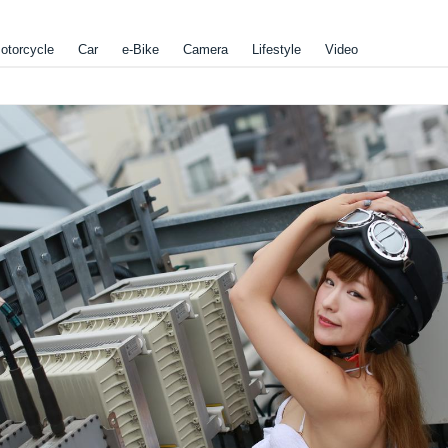
otorcycle
Car
e-Bike
Camera
Lifestyle
Video