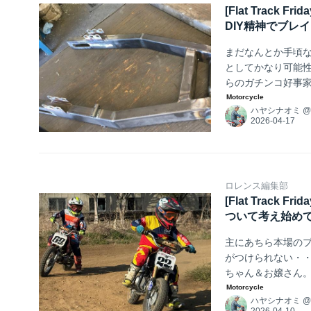
[Flat Trac
DIY精神でブレ
まだなんとか手頃
としてかなり可能性
らのガチンコ好事家
ハヤシナオミ
ロレンス編集部
[Flat Trac
ついて考え始め
主にあちら本場の
がつけられない・
ちゃん＆お嬢さん
も乗り続けてパドッ
ハヤシナオミ
ムムム。