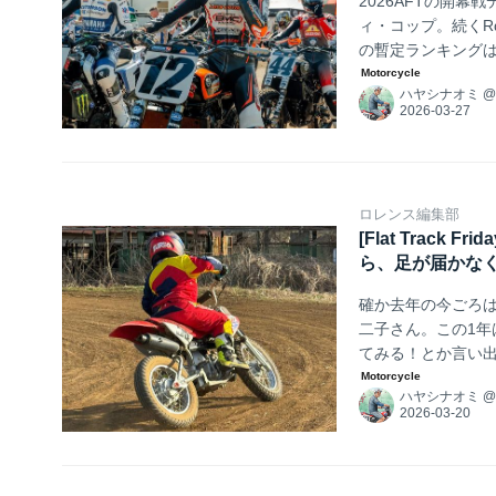
2026AFTの開幕
ィ・コップ。続くR
の暫定ランキングは
厚いバックアップ
ハヤシナオミ
たりなんかし始め
ロレンス編集部
[Flat Trac
ら、足が届かな
確か去年の今ごろは
二子さん。この1年
てみる！とか言い
すが、パワーはと
ハヤシナオミ
づいてしまった様
私。