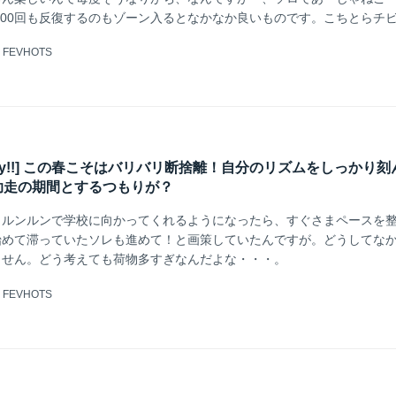
1000回も反復するのもゾーン入るとなかなか良いものです。こちとらチ
たらにはそんな時間作れないんですけどね。
@
FEVHOTS
k Friday!!] この春こそはバリバリ断捨離！自分のリズムをしっかり
助走の期間とするつもりが？
日ルンルンで学校に向かってくれるようになったら、すぐさまペースを
始めて滞っていたソレも進めて！と画策していたんですが。どうしてな
ません。どう考えても荷物多すぎなんだよな・・・。
@
FEVHOTS