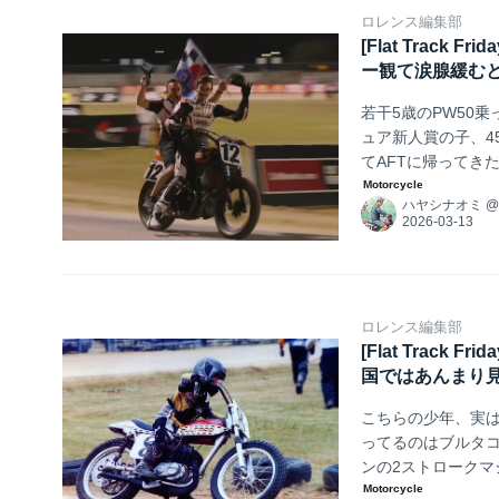
ロレンス編集部
[Flat Trac
ー観て涙腺緩む
若干5歳のPW50
ュア新人賞の子、4
てAFTに帰ってき
戦2ヘッダーにて
ハヤシナオミ
よ。
ロレンス編集部
[Flat Trac
国ではあんまり
こちらの少年、実
ってるのはブルタ
ンの2ストローク
ね。