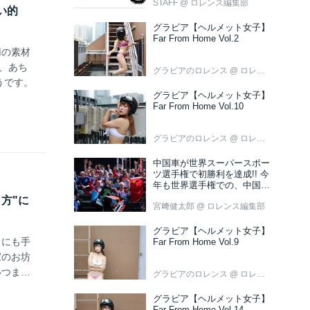
STAFF
@ ロレンス編集部
ない的
グラビア【ヘルメット女子】
Far From Home Vol.2
用の素材
、あち
グラビアのロレンス
@ ロレンス編集部
うです。
グラビア【ヘルメット女子】
Far From Home Vol.10
グラビアのロレンス
@ ロレンス編集部
中国車が世界スーパースポー
ツ選手権で初勝利を達成!! 今
年も世界選手権での、中国車
の活躍が目立ちそうです!?
り方"に
宮﨑健太郎
@ ロレンス編集部
グラビア【ヘルメット女子】
うにも手
Far From Home Vol.9
家のお坊
いつまで
グラビアのロレンス
@ ロレンス編集部
んだ。
グラビア【ヘルメット女子】
Far From Home Vol.14