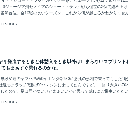
戦デイトナショートトラックWヘッダーをデビューウィン(x2)で飾った12
d.3ジョージア州セノイアのショートトラック戦も僅差の2位で纏め上げ
当然首位。全16戦の長いシーズン、これから何が起こるかわかりませ
体制の賜物でしょうけど、きちんと仕上がってるショートムービーをマ
@
FEVHOTS
ていて、すでに新世代スターの風格出しまくりです。
k Friday!!] 発進するときと休憩入るとき以外は止まらないスプリン
くてもまぁすぐ乗れるのかな。
無段変速のヤマハPW50かホンダQR50に必死の形相で乗ってらした我
は遠心クラッチ3速の50ccマシンに乗ってたんですが、一回り大きい70c
出したので、足は届かないけどまぁいいかと思って試しにご乗車いただ
もかく車格があってホイールベース長めな方が動きが緩慢で案外乗れる
@
FEVHOTS
子。嗚呼こうやってキッズは段々おっきく育っていくのねー・・・。と