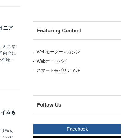
イオニア
Featuring Content
ンとこな
Webモーターマガジン
後ろ向きに
一不味い
Webオートバイ
パイオニ
スマートモビリティJP
Follow Us
トタイムも
Facebook
たり転ん
ーじゃね