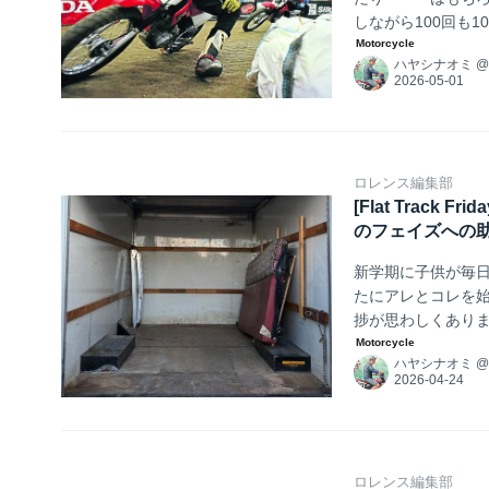
しながら100回も
率役なんで滅多や
ハヤシナオミ
ロレンス編集部
[Flat Trac
のフェイズへの
新学期に子供が毎
たにアレとコレを
捗が思わしくあり
ハヤシナオミ
ロレンス編集部