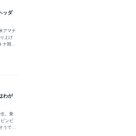
Wヘッダ
米アマチ
切り上げ
トナ開幕
いました
例はわが
学生。乗
うビンビ
そうです