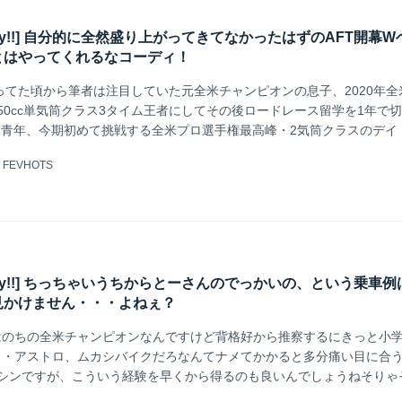
k Friday!!] 自分的に全然盛り上がってきてなかったはずのAFT開幕
とはやってくれるなコーディ！
乗ってた頃から筆者は注目していた元全米チャンピオンの息子、2020年全
50cc単気筒クラス3タイム王者にしてその後ロードレース留学を1年で
た青年、今期初めて挑戦する全米プロ選手権最高峰・2気筒クラスのデイ
完・全・優・勝！歳をとったせいか人の親になったせいかウルウルしちゃ
@
FEVHOTS
k Friday!!] ちっちゃいうちからとーさんのでっかいの、という乗車
見かけません・・・よねぇ？
はのちの全米チャンピオンなんですけど背格好から推察するにきっと小
コ・アストロ、ムカシバイクだろなんてナメてかかると多分痛い目に合
マシンですが、こういう経験を早くから得るのも良いんでしょうねそりゃ