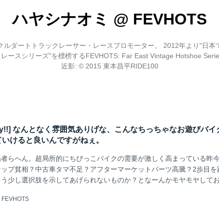
ハヤシナオミ
@
FEVHOTS
クルダートトラックレーサー・レースプロモーター。 2012年より"日本
シリーズ"を標榜するFEVHOTS: Far East Vintage Hotshoe Se
近影: © 2015 東本昌平RIDE100
k Friday!!] なんとなく雰囲気ありげな、こんなちっちゃなお遊びバ
ていけると良いんですがねぇ。
係者らへん。超局所的にちびっこバイクの需要が激しく高まっている昨
ナップ貧相？中古車タマ不足？アフターマーケットパーツ高騰？2歩目を
にもう少し選択肢を示してあげられないものか？となーんかモヤモヤして
@
FEVHOTS