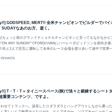
 Friday!!] GODSPEED, MERT!! 全米チャンピオンでビルダーでパ
Y SUDAYなあのお方、逝く。
半世紀ちょっと前のグランドナショナルチャンピオンと言ってもなかなかピ
ON ANY SUNDAY"でFORDのVANにハーレーダビッドソンを前向き
ク氏と2人で交互に運転して全米のレース会場を渡り歩いて途中で世界
べるヒト、としても？広く世界的に知られる2輪スポーツシーンの偉大な
@
FEVHOTS
ィルさんが85歳で亡くなりました。
 Friday!!] T・T・T = タイニースペース(狭)で淡々と鍛錬するシー
の超重要コンテンツ、ですよ。
合わせてトラックへ。談笑したりダラダラとハングアウトしながら乗っ
ろん楽しいんで毎度そうなりがち、なんですがー、ソロであーじゃねこ