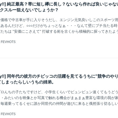
k Friday!!] 純正最高？帯に短し襷に長し？ないなら作れば良いじゃ
イクスルー狙えないでしょうか？
な価格で中古車が手に入りそうだし、エンジン元気良いしこのスポーツ
あるんだけど、○○○だけがちょっとなぁ・・・なんて壁にブチ当たる時
たちは "安価にこさえて" 打破する術を古くから積極的に探ってきたよ
@
FEVHOTS
k Friday!!] 同年代の彼方のチビッコの活躍を見てるうちに"競争のや
てしまったらしいうちの姉弟。
プロんちの子たちですけど、小学生くらいでビュンビュン速くてもうど
・・みたいのを映像とか写真で触れる機会がまぁまぁ豊富な環境の我が
。毎週乗ってるくせに誰か同世代の仲間が遊びに来ると俄然張り切るし
ク帰ってこないし。挙句"抜き方と勝ち方教えてよオトーサン"ときたも
@
FEVHOTS