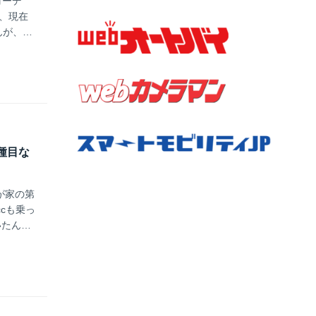
コーデ
、現在
んが、手
メに上げ
ト種目な
が家の第
cも乗っ
いたんで
ことに気
遠い目の