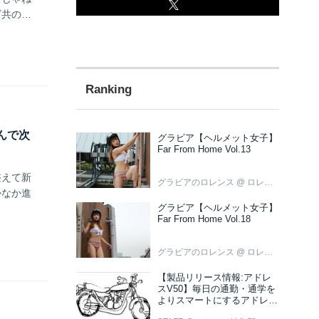
ビ共の引
刻んで次
グラビア【ヘルメット女子】
Far From Home Vol.13
整えて新
グラビアのロレンス
@ ロレンス編集部
かなか進
グラビア【ヘルメット女子】
Far From Home Vol.18
グラビアのロレンス
@ ロレンス編集部
【製品リリース情報:アドレ
スV50】毎日の通勤・通学を
よりスマートにするアドレス
V50 新色ブラウン登場