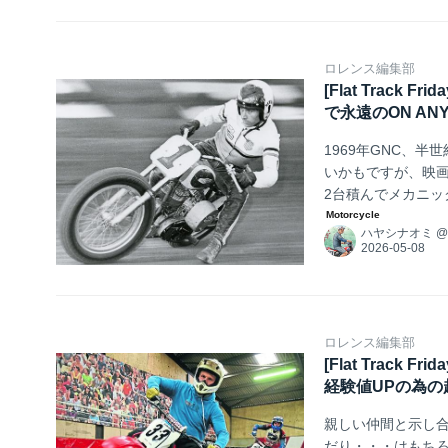
ロレンス編集部
[Flat Track
で永遠のON AN
1969年GNC、
いかもですが、映画"
2台積んでメカニッ
ハンバーガーを食
ハヤシナオミ
ア、マート・ローウ
ロレンス編集部
[Flat Track
経験値UPの為
親しい仲間と示し
だり・・・はもち