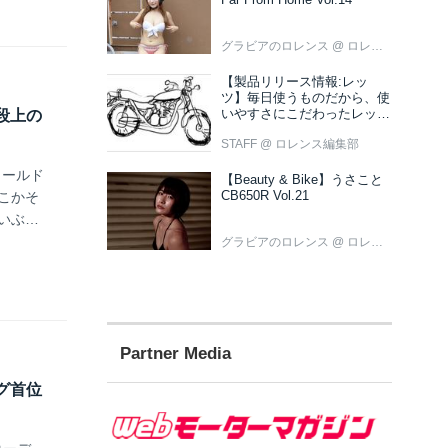
グラビアのロレンス
@ ロレンス編集部
【製品リリース情報:レッ
ツ】毎日使うものだから、使
いやすさにこだわったレッツ
一段上の
新色ブラウン登場
STAFF
@ ロレンス編集部
ィールド
【Beauty & Bike】うさこと
CB650R Vol.21
こかそ
いぶ贅
グラビアのロレンス
@ ロレンス編集部
Partner Media
ング首位