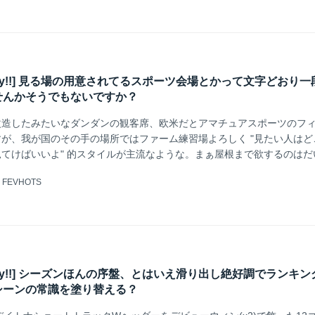
k Friday!!] 見る場の用意されてるスポーツ会場とかって文字どおり
せんかそうでもないですか？
改造したみたいなダンダンの観客席、欧米だとアマチュアスポーツのフ
が、我が国のその手の場所ではファーム練習場よろしく "見たい人はど
てけばいいよ" 的スタイルが主流なような。まぁ屋根まで欲するのはだ
。二輪グルグルレーシングは雨降ったらやりませんし。
@
FEVHOTS
k Friday!!] シーズンほんの序盤、とはいえ滑り出し絶好調でランキ
シーンの常識を塗り替える？