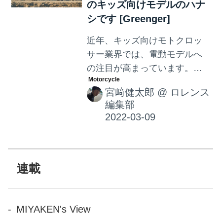
のキッズ向けモデルのハナ
シです [Greenger]
近年、キッズ向けモトクロッ
サー業界では、電動モデルへ
の注目が高まっています。そ
んななか、ついにホンダ伝統
宮﨑健太郎
@
ロレンス
の「CRF」の名を冠した電動
編集部
モデルが、アメリカ販売価格
2,950ドル≒34万1,690円とい
うプライスタグをつけて販売
されることになりました！
連載
MIYAKEN's View