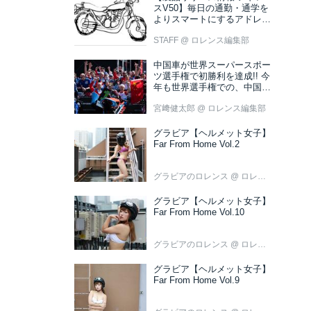
スV50】毎日の通勤・通学を
よりスマートにするアドレス
V50 新色ブラウン登場
STAFF
@ ロレンス編集部
中国車が世界スーパースポー
ツ選手権で初勝利を達成!! 今
年も世界選手権での、中国車
の活躍が目立ちそうです!?
宮﨑健太郎
@ ロレンス編集部
グラビア【ヘルメット女子】
Far From Home Vol.2
グラビアのロレンス
@ ロレンス編集部
グラビア【ヘルメット女子】
Far From Home Vol.10
グラビアのロレンス
@ ロレンス編集部
グラビア【ヘルメット女子】
Far From Home Vol.9