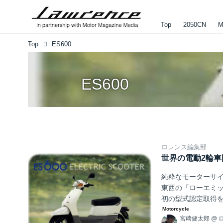
Top
2050CN
M
Top
ES600
ES600
ロレンス編集部
世界の電動2輪車図鑑
純粋なモーターサイ
東西の「ローエミッ
初の型式認定取得を
宮﨑健太郎
@