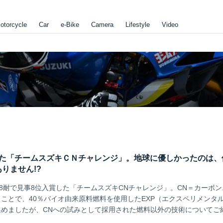
otorcycle
Car
e-Bike
Camera
Lifestyle
Video
した「チームスズキＣＮチャレンジ」。地球に優しかったのは、
りません!?
鹿8耐で見事8位入賞した「チームスズキCNチャレンジ」。CN＝カーボ
ことで、40％バイオ由来原料燃料を使用したEXP（エクスペリメンタ
めましたが、CNへの試みとして採用された燃料以外の技術についてご