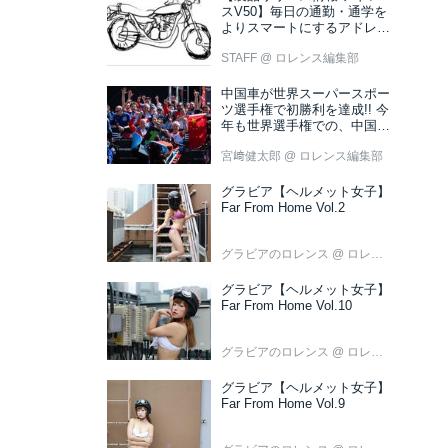
スV50】毎日の通勤・通学を
よりスマートにするアドレス
V50 新色ブラウン登場
STAFF
@ ロレンス編集部
中国車が世界スーパースポー
ツ選手権で初勝利を達成!! 今
年も世界選手権での、中国車
の活躍が目立ちそうです!?
宮﨑健太郎
@ ロレンス編集部
グラビア【ヘルメット女子】
Far From Home Vol.2
グラビアのロレンス
@ ロレンス編集部
グラビア【ヘルメット女子】
Far From Home Vol.10
グラビアのロレンス
@ ロレンス編集部
グラビア【ヘルメット女子】
Far From Home Vol.9