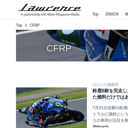
Top
2050CN
M
Top
CFRP
CFRP
ロレンス編集部
鈴鹿8耐を完走
た燃料だけではあ
7月21日決勝の鈴
トラルに挑戦という
スの車両が注目を集
す。