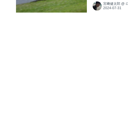
宮﨑健太郎
@