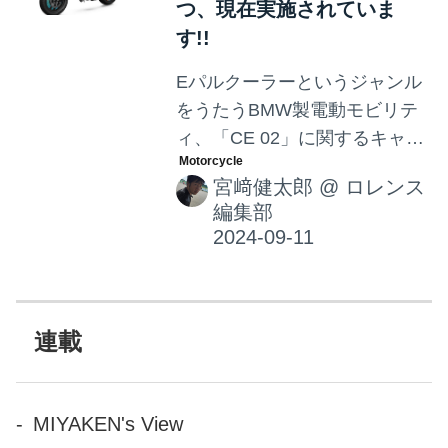
つ、現在実施されていま
す!!
Eパルクーラーというジャンル
をうたうBMW製電動モビリテ
ィ、「CE 02」に関するキャン
ペーン2つが、今秋実施されて
宮﨑健太郎
@
ロレンス
います。いずれも電動2輪およ
編集部
びCE 02に関心がある人には、
要チェックな内容になってい
ますので、お見逃しなく！
連載
MIYAKEN's View