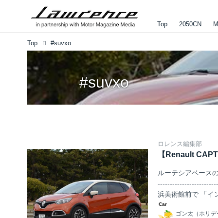
Top
2050CN
M
Top
#suvxo
#suvxo
ロレンス編集部
【Renault 
ルーテシアベースのコンパクトクロ
---------------
浜美術館前で 「インポートS
-------------------------
ゴン太（ホリデ