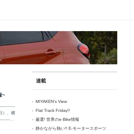
連載
報~
MIYAKEN's View
-------
Flat Track Friday!!
6日（日）、横
厳選! 世界のe-Bike情報
------
静かながら熱い!! E-モータースポーツ