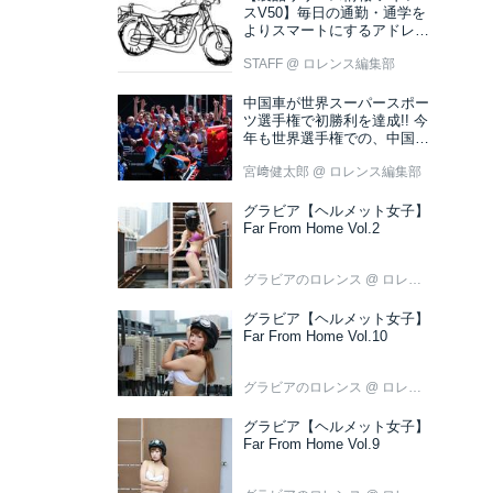
スV50】毎日の通勤・通学を
よりスマートにするアドレス
V50 新色ブラウン登場
STAFF
@ ロレンス編集部
中国車が世界スーパースポー
ツ選手権で初勝利を達成!! 今
年も世界選手権での、中国車
の活躍が目立ちそうです!?
宮﨑健太郎
@ ロレンス編集部
グラビア【ヘルメット女子】
Far From Home Vol.2
グラビアのロレンス
@ ロレンス編集部
グラビア【ヘルメット女子】
Far From Home Vol.10
グラビアのロレンス
@ ロレンス編集部
グラビア【ヘルメット女子】
Far From Home Vol.9