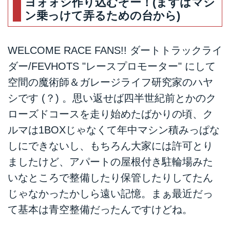
ヨォォシ作り込むぞー！(まずはマシ
ン乗っけて弄るための台から)
WELCOME RACE FANS!! ダートトラックライ
ダー/FEVHOTS "レースプロモーター" にして
空間の魔術師＆ガレージライフ研究家のハヤ
シです (？) 。思い返せば四半世紀前とかのク
ローズドコースを走り始めたばかりの頃、ク
ルマは1BOXじゃなくて年中マシン積みっぱな
しにできないし、もちろん大家には許可とり
ましたけど、アパートの屋根付き駐輪場みた
いなところで整備したり保管したりしてたん
じゃなかったかしら遠い記憶。まぁ最近だっ
て基本は青空整備だったんですけどね。