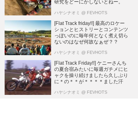
研究をどーにかしないとねー。
ハヤシナオミ
@ FEVHOTS
[Flat Track friday!!] 最高のロケー
ションとヒストリーとコンテンツ
っぽいのに毎年何となく煮え切ら
ないのはなぜ何故なぁぜ？？
ハヤシナオミ
@ FEVHOTS
[Flat Track Friday!!] ケニーさんち
の夏合宿みたいに毎週ガチメにヒ
ャクを操り続けましたら久しぶり
に＊の＊＊が＊＊＊＊ました汗
ハヤシナオミ
@ FEVHOTS