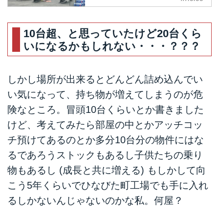
備は限界あるし？でも本場の
珍しい広告写真を紹介しましょ
猛者は駐車場でエンジン降ろ
う。大の男4人がキャッキャしな
しちゃいますよ！ -
10台超、と思っていたけど20台くら
がらバイクを押し上げるこちらの
LAWRENCE - in partnership
日曜大工的木製モーターサイク
いになるかもしれない・・・？？？
with Motor Magazine Media
ル・ワークベンチ(整備作業台)、
モーターサイクルで遊ぶヒトにと
1968年に発売されアメリカ全土
って肝心な "走る場所" も然るこ
のプライベートガレージを席巻し
しかし場所が出来るとどんどん詰め込んでい
とながら、我が国の狭小な住空間
たアイテムだそうですが、その仕
い気になって、持ち物が増えてしまうのが危
事情では、整備や保管のためのス
掛け人は左端のレイさんと右端の
ペースの確保はなかなかに頭の痛
険なところ。冒頭10台くらいとか書きました
ニールさん。本場のダートトラッ
い問題です。アメリカのモーター
クレースシーンに"フレームはビ
けど、考えてみたら部屋の中とかアッチコッ
サイクルカルチャーといったら、
ルドするもの"という概念をもた
チ預けてあるのとか多分10台分の物件にはな
広々としたガレージやワークショ
らした彼らの強力な活動資金源と
ップのイメージですが、彼らとて
るであろうストックもあるし子供たちの乗り
なり、現代にもつながる"机上整
シチュエーションによっては露天
備スタイル"の走りとなったこの
物もあるし (成長と共に増える) もしかして向
で重ための整備メニューをこなす
作業台をきっかけに、今日は我が
こう5年くらいでひなびた町工場でも手に入れ
(しかない？) 場面もあります。本
国とあちらのメ...
日はそんな、本場のプロのレース
るしかないんじゃないのかな私。何屋？
メカニックたちによる青空整備の
お手本？をご紹介しましょう！