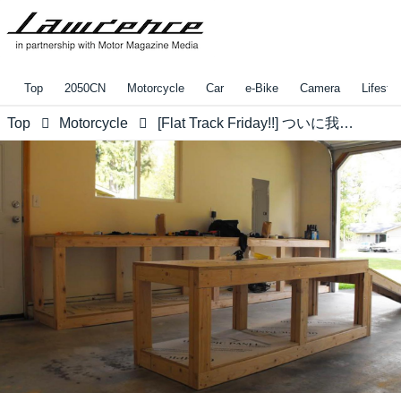
Top
2050CN
Motorcycle
Car
e-Bike
Camera
Lifestyl
Top
Motorcycle
[Flat Track Friday!!] ついに我が家のガレージ事情が劇的改善！？念願の"2輪用DIYワークベンチ"をこしらえて作業性向上なるか？