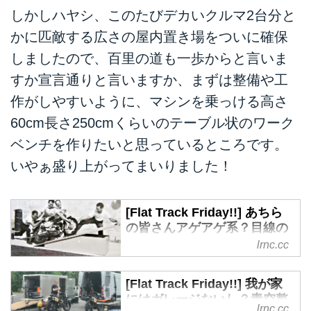
しかしハヤシ、このたびデカいクルマ2台分と
かに匹敵する広さの屋内置き場をついに確保
しましたので、百里の道も一歩からと言いま
すか宣言通りと言いますか、まずは整備や工
作がしやすいように、マシンを乗っける高さ
60cm長さ250cmくらいのテーブル状のワーク
ベンチを作りたいと思っているところです。
いやぁ盛り上がってまいりました！
[Flat Track Friday!!] あちら
の皆さんアゲアゲ系？目線の
高さにマシンを据える"机上の
lrnc.cc
〇〇型"メンテナンス・スタイ
ルを考える！ - LAWRENCE -
[Flat Track Friday!!] 我が家
in partnership with Motor
にはガレージないし？青空整
Magazine Media
lrnc.cc