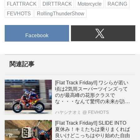
FLATTRACK
DIRTTRACK
Motorcycle
RACING
FEVHOTS
RollingThunderShow
Facebook
関連記事
[Flat Track Friday!!] ワシらが若い
頃は2気筒スーパーツインズって
のが最高峰の花形クラスで
な・・・なんて驚愕の未来が訪れ
る？
ハヤシナオミ
@ FEVHOTS
[Flat Track Friday!!] SLIDE INTO
夏休み！キミたちは乗りまくれば
良いけどこっちはやり始めた自由