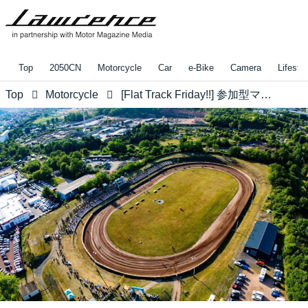
Top
2050CN
Motorcycle
Car
e-Bike
Camera
Lifestyl
Top
Motorcycle
[Flat Track Friday!!] 参加型マイナースポーツとはいえ観覧する・されるって視点があると気分が盛り上がってきたりしませんかね？