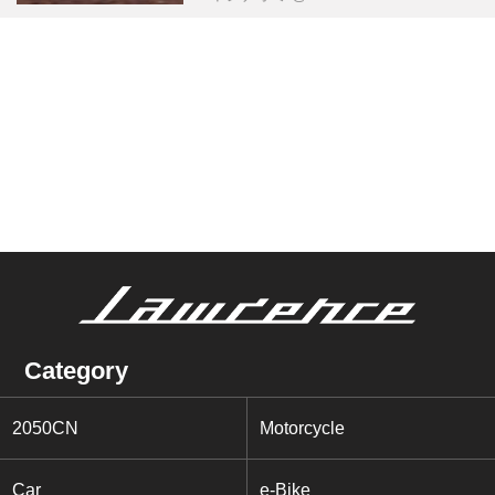
Category
2050CN
Motorcycle
Car
e-Bike