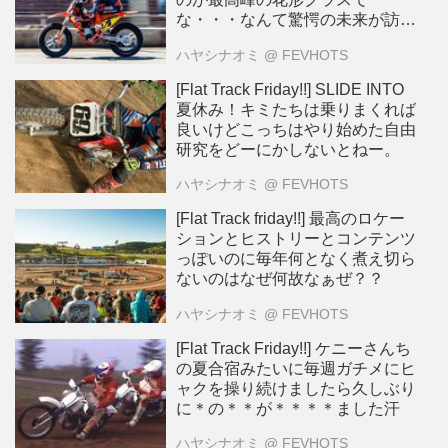
な・・・なんて驚愕の未来が訪れ
る？
ハヤシナオミ
@ FEVHOTS
[Flat Track Friday!!] SLIDE INTO
夏休み！キミたちは乗りまくれば
良いけどこっちはやり始めた自由
研究をどーにかしないとねー。
ハヤシナオミ
@ FEVHOTS
[Flat Track friday!!] 最高のロケー
ションとヒストリーとコンテンツ
っぽいのに毎年何となく煮え切ら
ないのはなぜ何故なぁぜ？？
ハヤシナオミ
@ FEVHOTS
[Flat Track Friday!!] ケニーさんち
の夏合宿みたいに毎週ガチメにヒ
ャクを操り続けましたら久しぶり
に＊の＊＊が＊＊＊＊ました汗
ハヤシナオミ
@ FEVHOTS