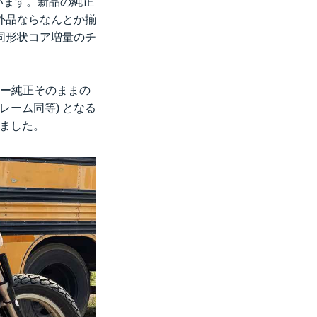
います。新品の純正
外品ならなんとか揃
同形状コア増量のチ
カー純正そのままの
レーム同等) となる
りました。