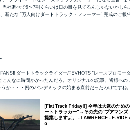
。当社調べで6〜7割くらいは日の目を見てるんじゃないかしら
、新たな "万人向けダートトラック・フレーマー" 完成のご報
。
E FANS!! ダートトラックライダー/FEVHOTS "レースプロモー
でこんなに時間かかったんだろ。オリジナルの記事、皆様への
、そうか・・・例のパンデミックの始まる直前だったわけですね
[Flat Track Friday!!] 今年は大衆
ートトラッカー"→その先の"プアマンズ
提案しますよ。 - LAWRENCE - E-RIDE x
α