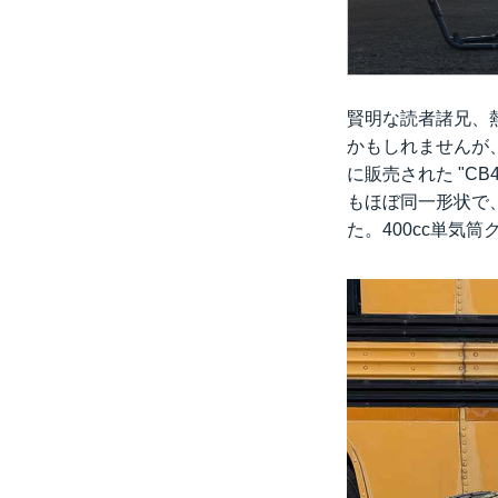
賢明な読者諸兄、
かもしれませんが、
に販売された "CB
もほぼ同一形状で
た。400cc単気