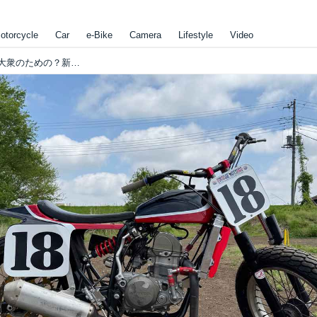
otorcycle
Car
e-Bike
Camera
Lifestyle
Video
[Flat Track Friday!!] 大衆の、大衆による、大衆のための？新型450ccフレーマーが苦節6年越し (！) にて堂々完成いたしました！