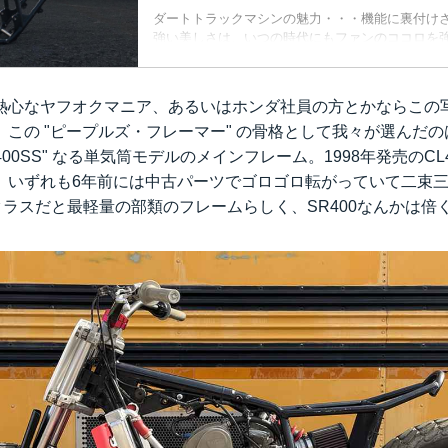
ダートトラックマシンの魅力・・・機能に裏付け
強い美しさは、いつの時代にもファンのココロを
我が国のダートトラックレースシリーズのひとつ・F
る筆者はこの春、実際のこのスポーツへのエント
の、入手が容易で将来に渡る発展性があり、かつ
熱心なヤフオクマニア、あるいはホンダ社員の方とかならこの
十分に満足させるアイテムとして、新たな "万人
この "ピープルズ・フレーマー" の骨格として我々が選んだのは、
ー" のありようについて考えを巡らせているとこ
400SS" なる単気筒モデルのメインフレーム。1998年発売のC
、いずれも6年前には中古パーツでゴロゴロ転がっていて二束
筒クラスだと最軽量の部類のフレームらしく、SR400なんかは