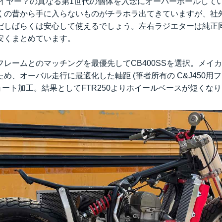
ューイヤー？の真なる第1世代の個体を入念にオーバーホールして
くの昔から手に入らないものがチラホラ出てきていますが、社
だしばらくは安心して使えるでしょう。左右ラジエターは純正
安くまとめています。
フレームとのマッチングを最優先してCB400SSを選択。メイ
め、オーバル走行に最適化した軸距 (筆者所有の C&J450用フ
ョート加工。結果としてFTR250よりホイールベースが短くな