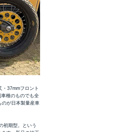
・37mmフロント
は別車種のものでも全
のものが日本製量産車
式の初期型。という