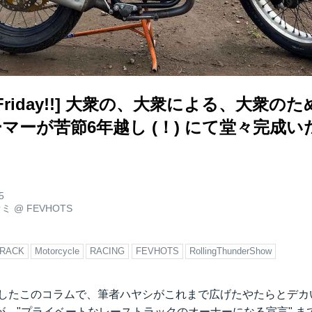
ack Friday!!] 大衆の、大衆による、大衆
レーマーが苦節6年越し (！) にて堂々完成
5
オミ
@
FEVHOTS
TRACK
Motorcycle
RACING
FEVHOTS
RollingThunderShow
ートしたこのコラムで、筆者ハヤシがこれまで広げたやたらとデ
が、"プライベートなレーストラックのオーナーになる宣言" ま