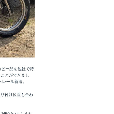
ルコピー品を他社で特
ることができまし
トレール新造。
取り付け位置も合わ
50 (つまりうち