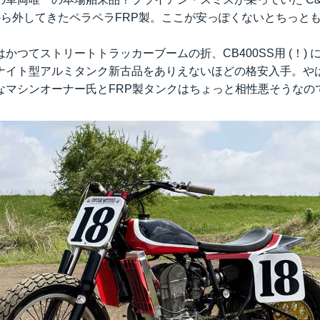
 から外してきたペラペラFRP製。ここが安っぽくないとちっと
かつてストリートトラッカーブームの折、CB400SS用 (！)
ナイト型アルミタンク新古品をありえないほどの格安入手。や
なマシンオーナー氏とFRP製タンクはちょっと相性悪そうなの