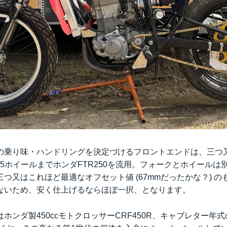
の乗り味・ハンドリングを決定づけるフロントエンドは、三つ又
 2.15ホイールまでホンダFTR250を流用。フォークとホイール
つ又はこれほど最適なオフセット値 (67mmだったかな？) 
ないため、安く仕上げるならほぼ一択、となります。
ホンダ製450ccモトクロッサーCRF450R、キャブレター年