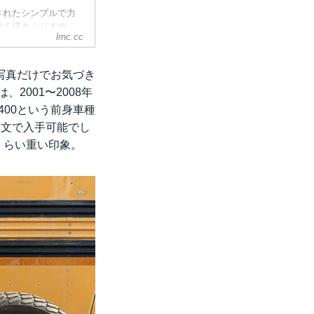
されたシンプルで力
強く揺さぶります。
lrnc.cc
EVHOTSを主宰す
リーユーザー向け
持ち主の所有感をも
写真だけでお気づき
向けのダートトラッカ
2001〜2008年
ろです。
L400という前身車種
三文で入手可能でし
倍くらい重い印象。