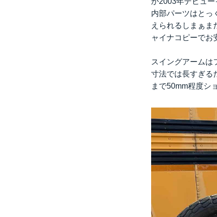
か2003年デビ
内部パーツはとっ
えられるしまぁま
ャイナコピーでお
スイングアームは
寸法では長すぎるた
まで50mm程度シ