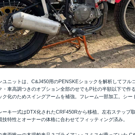
ユニットは、C&J450用のPENSKEショックを解析してフ
ク・車高調つきのオプション全部のせでもP社の半額以下で作
ック化のためスイングアームを補強。フレーム一部加工。シー
ーキ一式はDTX化されたCRF450Rから移植。左右ステップ
競技特性とオーナーの体格に合わせてフィッティング済み。
車両唯一の本場舶来品？ブライアン・スミスが乗っていた C&J4