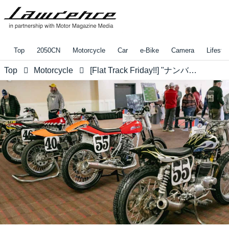
Top
2050CN
Motorcycle
Car
e-Bike
Camera
Lifestyl
Top
Motorcycle
[Flat Track Friday!!] "ナンバープレート"は数字がハミ出しそうなくらいでっかく描いてある方がそれらしい雰囲気、かと存じます。