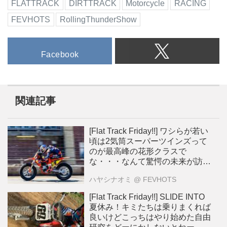
FLATTRACK
DIRTTRACK
Motorcycle
RACING
FEVHOTS
RollingThunderShow
Facebook
関連記事
[Flat Track Friday!!] ワシらが若い
頃は2気筒スーパーツインズって
のが最高峰の花形クラスで
な・・・なんて驚愕の未来が訪れ
る？
ハヤシナオミ
@ FEVHOTS
[Flat Track Friday!!] SLIDE INTO
夏休み！キミたちは乗りまくれば
良いけどこっちはやり始めた自由