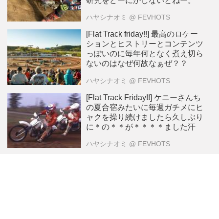
研究をどーにかしないとねー。
ハヤシナオミ
@ FEVHOTS
[Flat Track friday!!] 最高のロケー
ションとヒストリーとコンテンツ
っぽいのに毎年何となく煮え切ら
ないのはなぜ何故なぁぜ？？
ハヤシナオミ
@ FEVHOTS
[Flat Track Friday!!] ケニーさんち
の夏合宿みたいに毎週ガチメにヒ
ャクを操り続けましたら久しぶり
に＊の＊＊が＊＊＊＊ました汗
ハヤシナオミ
@ FEVHOTS