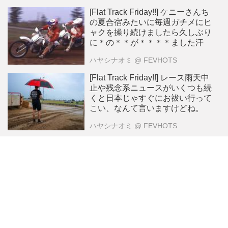
[Flat Track Friday!!] ケニーさんち
の夏合宿みたいに毎週ガチメにヒ
ャクを操り続けましたら久しぶり
に＊の＊＊が＊＊＊＊ました汗
ハヤシナオミ
@ FEVHOTS
[Flat Track Friday!!] レース雨天中
止や残念系ニュースがいくつも続
くと日本じゃすぐにお祓い行って
こい、なんて言いますけどね。
ハヤシナオミ
@ FEVHOTS