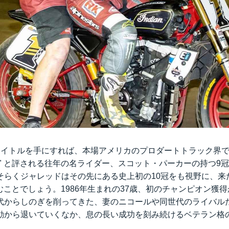
イトルを手にすれば、本場アメリカのプロダートトラック界で "G.O
 All Time" と評される往年の名ライダー、スコット・パーカーの持
そらくジャレッドはその先にある史上初の10冠をも視野に、来
ことでしょう。1986年生まれの37歳、初のチャンピオン獲得が
代からしのぎを削ってきた、妻のニコールや同世代のライバル
動から退いていくなか、息の長い成功を刻み続けるベテラン格