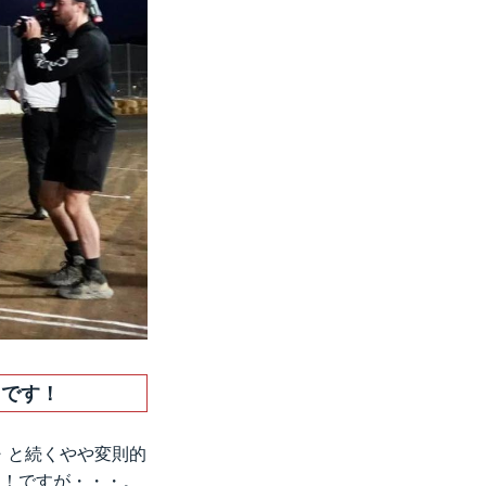
目です！
・・と続くやや変則的
た！ですが・・・。