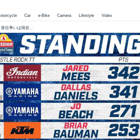
otorcycle
Car
e-Bike
Camera
Lifestyle
Video
[Flat Track Friday!!] 今シーズン残すは2戦・首位争いは現在僅か1ポイント差。伝統のWヘッダーマイル戦で新王者が決まります！