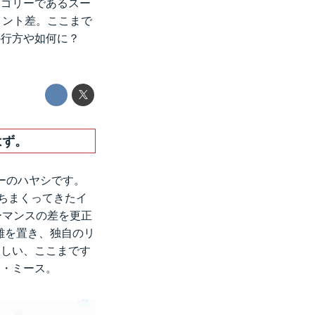
テゴリーであるスー
イント差。ここまで
の行方や如何に？
はず。
ーターのハヤシです。
勝ちまくってきたイ
ーマンスの差を更正
離を置き、独自のリ
久しい、ここまです
ド・ミース。