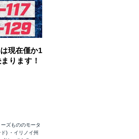
位争いは現在僅か1
決まります！
シリーズもののモータ
ド) ・イリノイ州