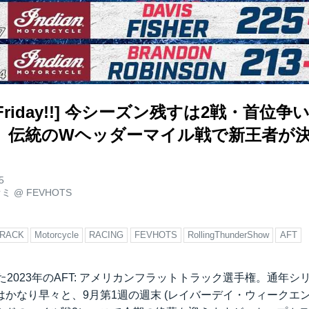
ack Friday!!] 今シーズン残すは2戦・首
。伝統のWヘッダーマイル戦で新王者が
5
オミ
@
FEVHOTS
TRACK
Motorcycle
RACING
FEVHOTS
RollingThunderShow
AFT
た2023年のAFT: アメリカンフラットトラック選手権。通年
かなり早々と、9月第1週の週末 (レイバーデイ・ウィークエン