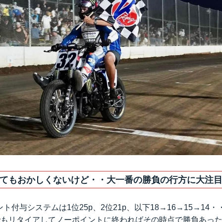
てもおかしくないけど・・大一番の勝負の行方に大注
ト付与システムは1位25p、2位21p、以下18→16→15→14
でもリタイアしてノーポイントに終わればその時点で勝負あっ