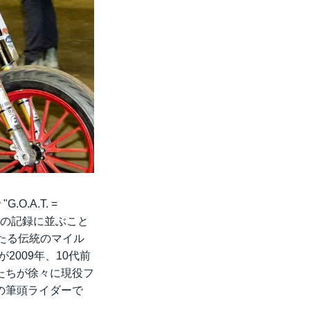
.A.T. =
つ9冠の記録に並ぶこと
たる伝統のマイル
2009年、10代前
たちが徐々に現役フ
の筆頭ライダーで