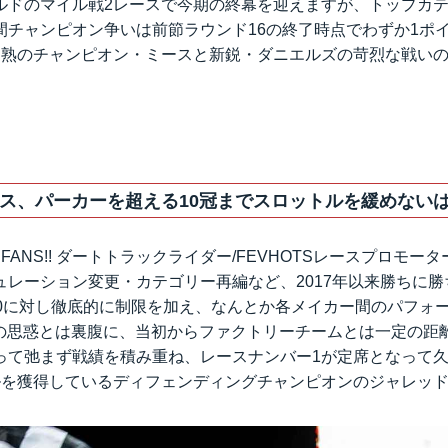
ルドのマイル戦2レースで今期の終幕を迎えますが、トップカ
間チャンピオン争いは前節ラウンド16の終了時点でわずか1ポ
円熟のチャンピオン・ミースと新鋭・ダニエルズの苛烈な戦い
ス、パーカーを超える10冠までスロットルを緩めない
CE FANS!! ダートトラックライダー/FEVHOTSレースプロモ
ュレーション変更・カテゴリー再編など、2017年以来勝ちに
750に対し徹底的に制限を加え、なんとか各メイカー間のパフォ
側の思惑とは裏腹に、当初からファクトリーチームとは一定の距
って弛まず戦績を積み重ね、レースナンバー1が定席となって
ルを獲得しているディフェンディングチャンピオンのジャレッ