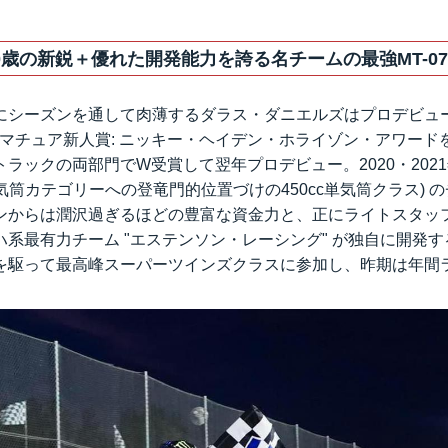
0歳の新鋭＋優れた開発能力を誇る名チームの最強MT-0
にシーズンを通して肉薄するダラス・ダニエルズはプロデビュー
のアマチュア新人賞: ニッキー・ヘイデン・ホライゾン・アワー
ラックの両部門でW受賞して翌年プロデビュー。2020・202
(2気筒カテゴリーへの登竜門的位置づけの450cc単気筒クラス) 
ンからは潤沢過ぎるほどの豊富な資金力と、正にライトスタッ
系最有力チーム "エステンソン・レーシング" が独自に開発する
を駆って最高峰スーパーツインズクラスに参加し、昨期は年間