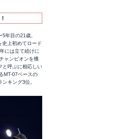
7！
5年目の21歳。
ドを史上初めてロード
1年には立て続けに
のチャンピオンを獲
フと呼ぶに相応しい
MT-07ベースの
ランキング3位。