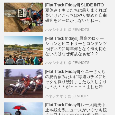
[Flat Track Friday!!] SLIDE INTO
夏休み！キミたちは乗りまくれば
良いけどこっちはやり始めた自由
研究をどーにかしないとねー。
ハヤシナオミ
@ FEVHOTS
[Flat Track friday!!] 最高のロケー
ションとヒストリーとコンテンツ
っぽいのに毎年何となく煮え切ら
ないのはなぜ何故なぁぜ？？
ハヤシナオミ
@ FEVHOTS
[Flat Track Friday!!] ケニーさんち
の夏合宿みたいに毎週ガチメにヒ
ャクを操り続けましたら久しぶり
に＊の＊＊が＊＊＊＊ました汗
ハヤシナオミ
@ FEVHOTS
[Flat Track Friday!!] レース雨天中
止や残念系ニュースがいくつも続