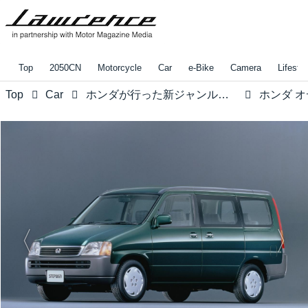
Top
2050CN
Motorcycle
Car
e-Bike
Camera
Lifestyl
Top
Car
ホンダが行った新ジャンルへのチャレンジ！【みんなの知らないホンダvol.9】