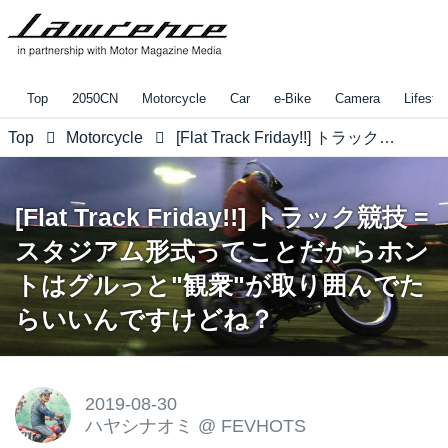
Top
2050CN
Motorcycle
Car
e-Bike
Camera
Lifestyl
Top
Motorcycle
[Flat Track Friday!!] トラック競技 = スタジアム形式ってことだからホントはグルっと"観衆"が取り囲んでたらいいんですけどね？
[Flat Track Friday!!] トラック競技 =
スタジアム形式ってことだからホン
トはグルっと"観衆"が取り囲んでた
らいいんですけどね？
2019-08-30
ハヤシナオミ
@
FEVHOTS