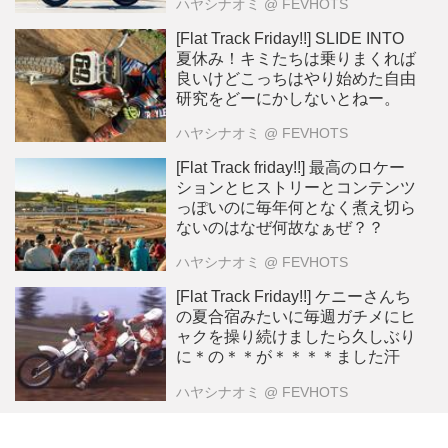
ハヤシナオミ
@ FEVHOTS
[Flat Track Friday!!] SLIDE INTO
夏休み！キミたちは乗りまくれば
良いけどこっちはやり始めた自由
研究をどーにかしないとねー。
ハヤシナオミ
@ FEVHOTS
[Flat Track friday!!] 最高のロケー
ションとヒストリーとコンテンツ
っぽいのに毎年何となく煮え切ら
ないのはなぜ何故なぁぜ？？
ハヤシナオミ
@ FEVHOTS
[Flat Track Friday!!] ケニーさんち
の夏合宿みたいに毎週ガチメにヒ
ャクを操り続けましたら久しぶり
に＊の＊＊が＊＊＊＊ました汗
ハヤシナオミ
@ FEVHOTS