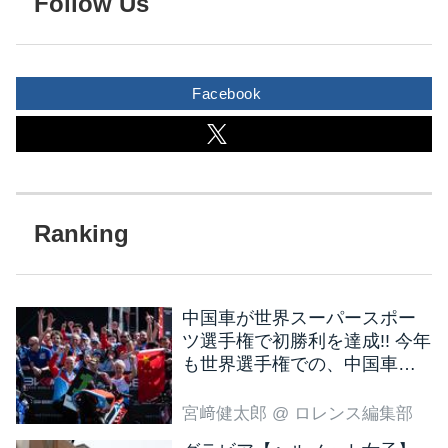
Follow Us
Facebook
中国車が世界スーパースポー
ツ選手権で初勝利を達成!! 今年
も世界選手権での、中国車の
活躍が目立ちそうです!?
宮﨑健太郎
@ ロレンス編集部