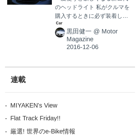
のヘッドライト 私がクルマを
購入するときに必ず装着した
い装備はACC(アダプティブ ク
黒田健一
@
Motor
ルーズコントロール)。もちろ
Magazine
んゼロ発進と完全停止ができ
るタイプです。一度のこの便
利さを知ってしまうと、もう
これなしでは運転できないマ
ストアイテムです。 最近、そ
連載
のマストアイテムにもうひと
つ加わった装備があります。
それは「眩しくないハイビー
MIYAKEN's View
ム」。つまりハイビームのま
Flat Track Friday!!
までも前方車両や対向車が眩
しくないように自動調整する
厳選! 世界のe-Bike情報
機能を持ったヘッドライトの