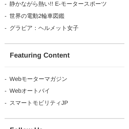
静かながら熱い!! E-モータースポーツ
ことです。 先日、メルセデス
の新型Eクラスに装着された
世界の電動2輪車図鑑
「第二世代マルチビームLED
グラビア：ヘルメット女子
ヘッドライト」を試すことが
できました。これは片側84個
のL...
Featuring Content
Webモーターマガジン
Webオートバイ
スマートモビリティJP