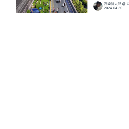
宮﨑健太郎
@