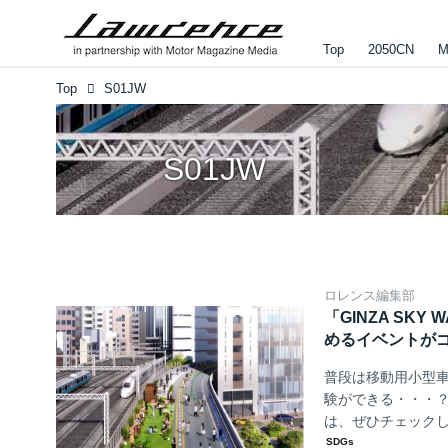
Top
2050CN
M
Top
S01JW
S01JW
ロレンス編集部
「GINZA SK
めるイベントが
普段は移動用小型車
験ができる・・・？
は、ぜひチェック