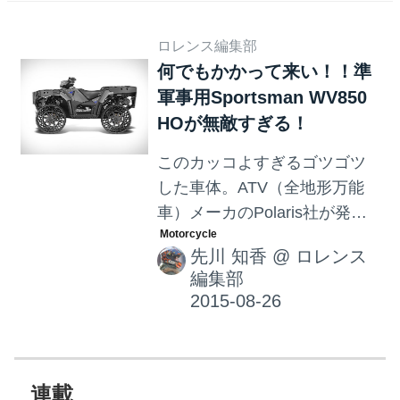
跳ねたり！！ 回った
り！！！！ バギーの限界を超
ロレンス編集部
えたテクニック！もうぶっ飛
何でもかかって来い！！準
びまくりで大興奮もので
軍事用Sportsman WV850
す！！！ 続きをぜひ動画でご
HOが無敵すぎる！
覧ください！ <pqempty>
</pqempty> 2015 Polaris RZR
このカッコよすぎるゴツゴツ
XP 1000 EPS White Lightning :
した車体。ATV（全地形万能
Features
車）メーカのPolaris社が発表
した準軍用車輌Sportsman
先川 知香
@
ロレンス
WV850 HO。 前後輪に装着し
編集部
ているのは、ハニカム構造の
エアレスタイヤで、50口径機
関銃の12.7mm銃弾を浴びても
パンクしないらしい(；ﾟДﾟ)
<pqempty></pqempty> エアレ
連載