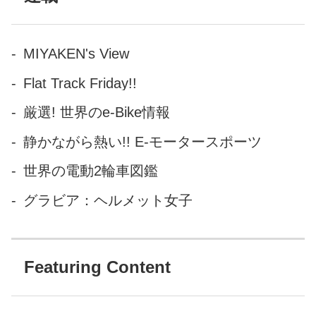
スタイヤには一般的に、サス
ペンション能力が低く、自動
車の燃費を悪化させ、タイヤ
MIYAKEN's View
が路面にこすれることによる
Flat Track Friday!!
熱の放熱が難しいという問題
がある。それゆえなかなか実
厳選! 世界のe-Bike情報
用化が進まなかったが、パン
静かながら熱い!! E-モータースポーツ
クしないという特性が持つ価
値は相当に大きい。 今回、ミ
世界の電動2輪車図鑑
リタリーグレードの車輌でエ
グラビア：ヘルメット女子
アレスタイヤ...
Featuring Content