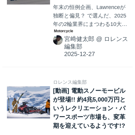
年末の恒例企画、Lawrenceが
独断と偏見？ で選んだ、2025
年の2輪業界にまつわる10大ニ
ュース（順不同）。ハーレー
宮﨑健太郎
@
ロレンス
ダビッドソンとともに、アメ
編集部
リカを代表するメジャーブラ
ンドのインディアンが、2025
年の10月に親会社のポラリス
から分離独立するというニュ
ロレンス編集部
ースは、大きな話題となりま
[動画] 電動スノーモービル
した。
が登場!! 約4兆5,000万円と
いうレクリエーション・パ
ワースポーツ市場も、変革
期を迎えているようです!?