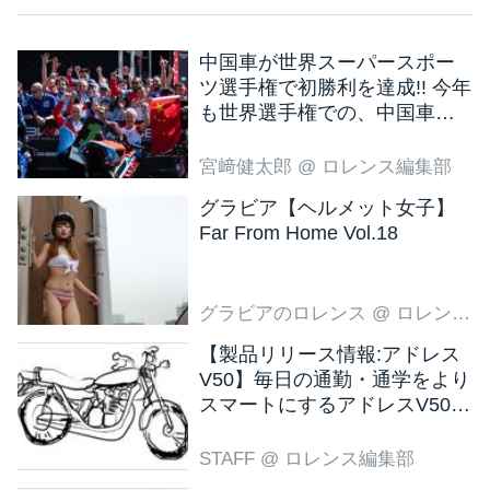
中国車が世界スーパースポー
ツ選手権で初勝利を達成!! 今年
も世界選手権での、中国車の
活躍が目立ちそうです!?
宮﨑健太郎
@ ロレンス編集部
グラビア【ヘルメット女子】
Far From Home Vol.18
グラビアのロレンス
@ ロレンス編集部
【製品リリース情報:アドレス
V50】毎日の通勤・通学をより
スマートにするアドレスV50
新色ブラウン登場
STAFF
@ ロレンス編集部