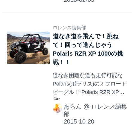
ーモビルのフリースタイルを
ヤリまくりんぐ！ する恐ろし
い？ 内容になっていま
ロレンス編集部
す・・・。
道なき道を飛んで！跳ね
て！回って進んじゃう
Polaris RZR XP 1000の挑
戦！！
道なき困難な道も走行可能な
Polaris(ポラリス)のオフロード
ビーグル！“Polaris RZR XP
1000”！！！！ このPolaris
あらん
@
ロレンス編集
RZR XP 1000の底力があらわ
部
になった動画が超かっこいい
のでご紹介！！！ 飛んだり！