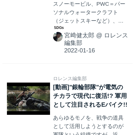
スノーモービル、PWC＝パー
ソナルウォータークラフト
（ジェットスキーなど）、そ
してサイドバイサイド
宮﨑健太郎
@
ロレンス
（ATV）などのレクリエーシ
編集部
ョン系パワースポーツの推定
市場規模は、400億ドル≒4兆
5,000万円とかな〜り大きなも
のです。日本の2輪メーカーも
ロレンス編集部
参入している分野ですが、
[動画]"銀輪部隊"が電気の
2050年カーボンニュートラル
チカラで現代に復活!? 軍用
に向けてこれらパワースポー
として注目されるEバイク!!
ツの"道具"にも、電動化の波が
押し寄せているようです。
あらゆるモノを、戦争の道具
として活用しようとするのが
軍隊という組織ですが、近年