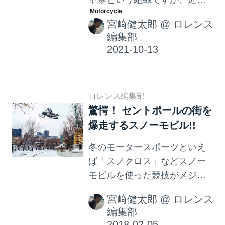
民間市場で急速に販売を伸ば
宮﨑健太郎
@
ロレンス
しているEバイクが、軍用にも
編集部
適していると注目を集めてい
ます。21世紀の今、Eバイクは
世界各国の軍隊での、「自転
車部隊の復権」を促すことに
ロレンス編集部
なるのでしょうか？
驚愕！ セントポールの街を
爆走するスノーモビル!!
冬のモータースポーツといえ
ば「スノクロス」などスノー
モビルを使った競技がメジャ
ーですが、こちらのレッドブ
宮﨑健太郎
@
ロレンス
ルのビデオは、ミネソタ州セ
編集部
ントポールの市街地で、スノ