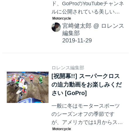
ド、GoProのYouTubeチャンネ
ルに公開されている美しい動
画をご紹介します。現代のハ
宮﨑健太郎
@
ロレンス
ードエンデューロ界のスーパ
編集部
ースターのひとり、英国のジ
ョニー・ウォーカーが愛車の
KTMとともに、スペイン北部
レリダ県のコル・デ・ナルゴ
ロレンス編集部
を縦横無尽に走り回ります！
[祝開幕!!] スーパークロス
の迫力動画をお楽しみくだ
さい [GoPro]
一般に冬はモータースポーツ
のシーズンオフの季節です
が、アメリカでは1月からスー
パークロスが開幕していま