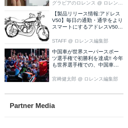
グラビアのロレンス
@ ロレンス編集部
【製品リリース情報:アドレス
V50】毎日の通勤・通学をより
スマートにするアドレスV50
新色ブラウン登場
STAFF
@ ロレンス編集部
中国車が世界スーパースポー
ツ選手権で初勝利を達成!! 今年
も世界選手権での、中国車の
活躍が目立ちそうです!?
宮﨑健太郎
@ ロレンス編集部
Partner Media