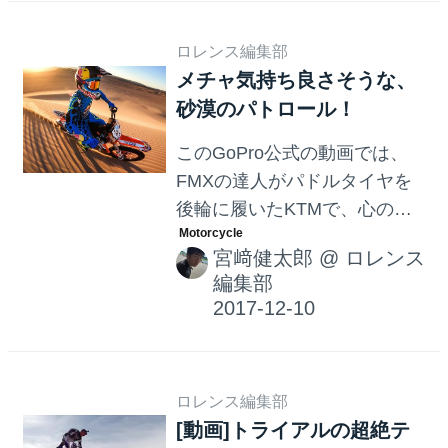
ロス。14位のポジションから
バンバンライバルを追い抜い
ロレンス編集部
て首位でゴールするまでの、
メチャ気持ち良さそうな、
スリリングなムービーをお楽
砂漠のパトロール！
しみください！
このGoPro公式の動画では、
FMXの達人がパドルタイヤを
後輪に履いたKTMで、心のお
もむくままに広大な砂漠を走
宮﨑健太郎
@
ロレンス
り回るシーンがおさめられて
編集部
ます。とてもキレイで爽快な
動画なので、ぜひご覧くださ
い。
ロレンス編集部
[動画]トライアルの超絶テ