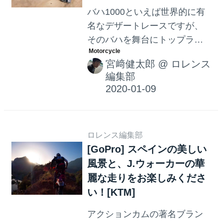
バハ1000といえば世界的に有
名なデザートレースですが、
そのバハを舞台にトップライ
ダー&トップドライバーが、見
宮﨑健太郎
@
ロレンス
事な運転技術を披露する動画
編集部
をご紹介します。その動画の
滑らかさがスゴくて、ある意
味気持ち悪いくらい？ なの
で、ぜひご覧になってくださ
ロレンス編集部
い！
[GoPro] スペインの美しい
風景と、J.ウォーカーの華
麗な走りをお楽しみくださ
い！[KTM]
アクションカムの著名ブラン