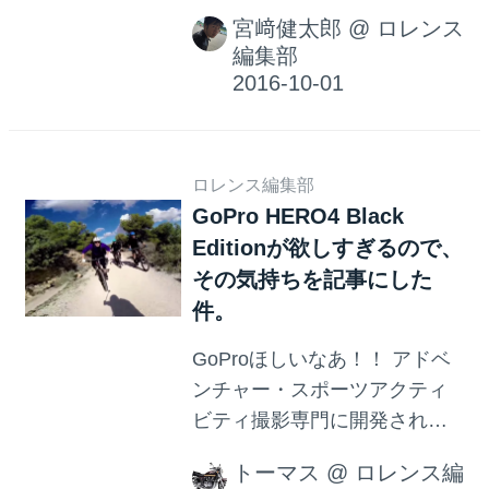
す。GoProの映像というとハ
宮﨑健太郎
@
ロレンス
デな車載カメラのアクション
編集部
映像なんかを想像しますが、
これはほのぼのしていて和み
ますよ（笑）。
ロレンス編集部
GoPro HERO4 Black
Editionが欲しすぎるので、
その気持ちを記事にした
件。
GoProほしいなあ！！ アドベ
ンチャー・スポーツアクティ
ビティ撮影専門に開発された
小型カメラ、GoPro! 4K撮影が
トーマス
@
ロレンス編
できて、完全防水。バイクに