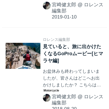
宮﨑健太郎
@
ロレンス
す！ こちらの動画はGoPro公
編集部
式YouTubeチャンネルに公開
された、トップライダーたち
のヘルメットカム動画集で
す！ 迫力のバトルを体感して
ロレンス編集部
ください！
見ていると、旅に出かけた
くなるGoProムービー[ヒマ
ラヤ編]
お盆休みも終わってしまいま
したが、皆さんはどこへお出
かけしましたか？ こちらはヒ
マラヤの旅4,500km! をおさめ
宮﨑健太郎
@
ロレンス
た、GoProのヘルメットカム
編集部
映像です。この動画を見る