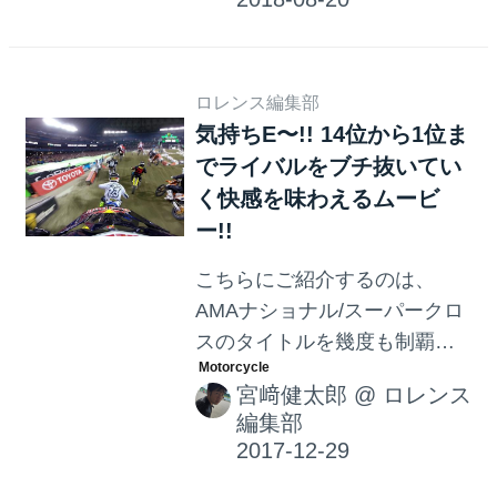
と、きっと旅に出たくなっち
ゃいますよ！
ロレンス編集部
気持ちE〜!! 14位から1位ま
でライバルをブチ抜いてい
く快感を味わえるムービ
ー!!
こちらにご紹介するのは、
AMAナショナル/スーパークロ
スのタイトルを幾度も制覇し
たスーパースター、"JS7"こと
宮﨑健太郎
@
ロレンス
ジェームズ・スチュワートの
編集部
GoPro動画です。舞台は2014
年のトロントでのスーパーク