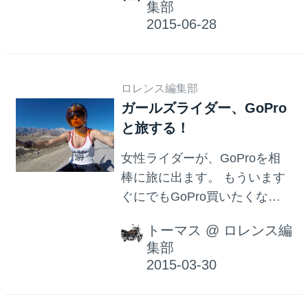
集部
取り付けてガンガン撮影もで
きるスグレモノ。 最新バージ
ョンだと、GoPro HERO4
Black Edition。フィッティング
ロレンス編集部
とかつけて、7-8万円あれば買
ガールズライダー、GoPro
えるかな。 GoPro | World's
と旅する！
most Versatile Camera |
HERO4 Black Edition 世界で最
女性ライダーが、GoProを相
も多目的なカメラ | HERO4
棒に旅に出ます。 もういます
Black Edition そのGoPro
ぐにでもGoPro買いたくなり
HERO4 Black Editionの紹介動
ますよ。 ちょっと長い動画で
画があったんで、じっくり...
トーマス
@
ロレンス編
すが、めっちゃ明るい気分に
集部
なれること請け合いです。 買
いたくなった方は：まずはこ
ちらからw GoPro | World's