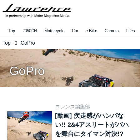
Top
2050CN
Motorcycle
Car
e-Bike
Camera
Lifestyl
Top
GoPro
GoPro
ロレンス編集部
[動画] 疾走感がハンパな
い!! 2&4アスリートがバハ
を舞台にタイマン対決!?