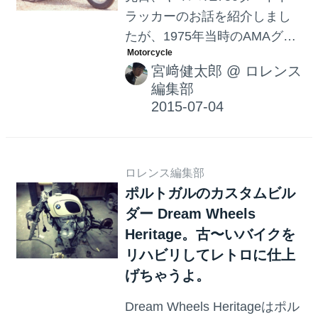
ラッカーのお話を紹介しまし
たが、1975年当時のAMAグラ
ンドナショナルチャンピオン
宮﨑健太郎
@
ロレンス
シップに２ストローク・マル
編集部
チシリンダー車で挑んだのは
ヤマハだけではありませんで
した。戦前からダートトラッ
クの世界で覇権を争ってき
ロレンス編集部
た、ハーレーダビッドソン・
ポルトガルのカスタムビル
ファクトリーチームの強力な
ダー Dream Wheels
武器、空冷VツインOHV750cc
Heritage。古〜いバイクを
のXR750に対抗するために、
リハビリしてレトロに仕上
日本製の２ストロークビッグ
げちゃうよ。
バイクを使う・・・というア
イデアは、アーブ・カネモト
Dream Wheels Heritageはポル
も温めていたのです。 チャン