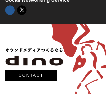
CONTACT
© 2017-
M.G.Lawrence,Inc.
All rights reserved.