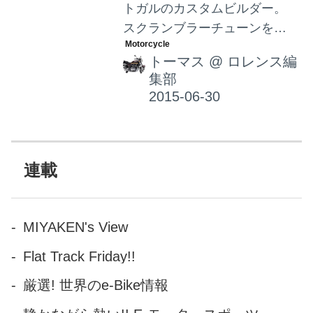
トガルのカスタムビルダー。
ピオン製フレームに、空冷２
スクランブラーチューンを多
ストローク３気筒を搭載。 日
く手がけます。 車種はBMW、
系アメリカ人のカネモトは、
トーマス
@
ロレンス編
トライアンフ、SUZUKIなど
AMAを舞台にチューナーとし
集部
の、どちらかというと不人気
て活躍したのち、世界ロ...
車を多くピックしているよう
です。 こちらのBMWはかなり
レトロ感が強いですね。原宿
あたりを流したらモテそうで
連載
すw Dream Wheels Heritageと
は、夢の二輪の遺産、という
意味ですかね。 その名の通
MIYAKEN's View
り、古くて古くてどうしよう
Flat Track Friday!!
もないけど宝物のバイクを、
上手にレストアして、いい感
厳選! 世界のe-Bike情報
じに蘇らせてくれる、良いビ