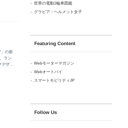
世界の電動2輪車図鑑
シートレ
グラビア：ヘルメット女子
Featuring Content
Y」の新
え、ラン
Webモーターマガジン
ーフデザイ
UVを再
Webオートバイ
途性を実
スマートモビリティJP
ーター
Follow Us