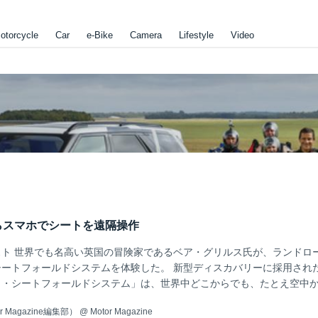
otorcycle
Car
e-Bike
Camera
Lifestyle
Video
らスマホでシートを遠隔操作
ト 世界でも名高い英国の冒険家であるベア・グリルス氏が、ランドロ
ートフォールドシステムを体験した。 新型ディスカバリーに採用され
ト・シートフォールドシステム」は、世界中どこからでも、たとえ空中
nControl Remote」アプリでシートレイアウトを遠隔操作することが
 Magazine編集部）
@
Motor Magazine
125マイル（約200km/h）！ そこでグリルス氏は、落下速度125マイ