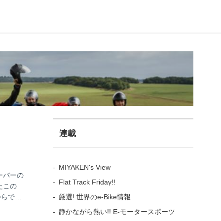
連載
MIYAKEN's View
ーバーの
Flat Track Friday!!
たこの
厳選! 世界のe-Bike情報
からでも
可能なの
静かながら熱い!! E-モータースポーツ
ル（約