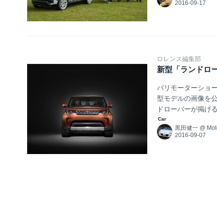
200km/h）の
イアウトを変更すると
ロレンス編集部
新型「ランドローバ
パリモーターショー
型モデルの画像を公
ドローバーが掲げる“
ンオフィサーである
黒田健一
@
Mot
定義するモデルに
現した高性能なプレ
ショーでのワールド.