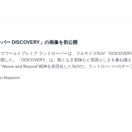
スカイダイビング中にスマートフォンでこのシートシステムを遠隔操作し、
いうテスト...
ー DISCOVERY」の画像を初公開
でワールドプレミア ランドローバーは、フルサイズSUV「DISCOVER
開した。「DISCOVERY」は、飽くなき冒険心と英国らしさを兼ね備
Above and Beyond”精神を具現化したSUVだ。ランドローバーのチ
ジェリー・マクガバン氏によると「新型『DISCOVERY』は、ラージS
or Magazine
なるだけでなく、羨望のまなざしを受けるようなデザインと究極の多用
ミアムSUVになる」と述べている。詳細は9月28日に行なわれるパリモ
..