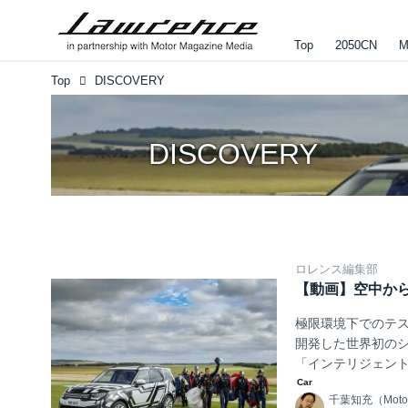
Top
2050CN
M
Top
DISCOVERY
DISCOVERY
ロレンス編集部
【動画】空中か
極限環境下でのテス
開発した世界初のシ
「インテリジェン
スマートフォンの「I
千葉知充（Motor
である。 落下速度は