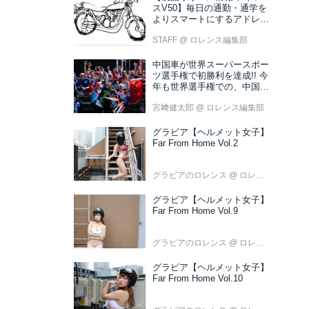
スV50】毎日の通勤・通学を
よりスマートにするアドレス
V50 新色ブラウン登場
STAFF
@ ロレンス編集部
中国車が世界スーパースポー
ツ選手権で初勝利を達成!! 今
年も世界選手権での、中国車
の活躍が目立ちそうです!?
宮﨑健太郎
@ ロレンス編集部
グラビア【ヘルメット女子】
Far From Home Vol.2
グラビアのロレンス
@ ロレンス編集部
グラビア【ヘルメット女子】
Far From Home Vol.9
グラビアのロレンス
@ ロレンス編集部
グラビア【ヘルメット女子】
Far From Home Vol.10