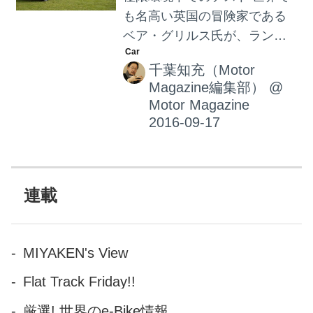
も名高い英国の冒険家である
ベア・グリルス氏が、ランド
ローバーの開発した世界初の
千葉知充（Motor
シートフォールドシステムを
Magazine編集部）
@
体験した。 新型ディスカバリ
Motor Magazine
ーに採用されたこの「インテ
リジェント・シートフォール
ドシステム」は、世界中どこ
からでも、たとえ空中からで
もスマートフォンの
連載
「InControl Remote」アプリで
シートレイアウトを遠隔操作
することが可能なのである。
MIYAKEN's View
落下速度は125マイル（約
Flat Track Friday!!
200km/h）！ そこでグリルス
氏は、落下速度125マイル（約
厳選! 世界のe-Bike情報