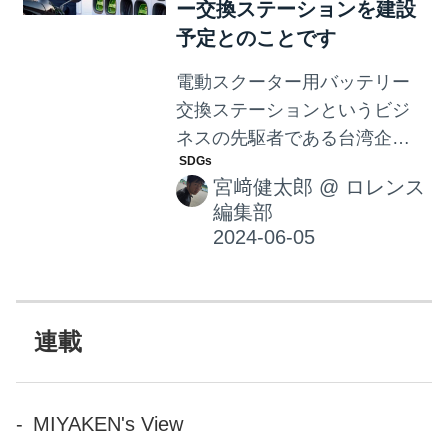
ー交換ステーションを建設
予定とのことです
電動スクーター用バッテリー
交換ステーションというビジ
ネスの先駆者である台湾企業
のGogoroは、5月31日に南米
宮﨑健太郎
@
ロレンス
コロンビアでの事業展開を発
編集部
表しました。このビジネスの
「新大陸」といえる南米で、
どれだけの速度で市場が成長
するのか・・・要注目です！
連載
MIYAKEN's View