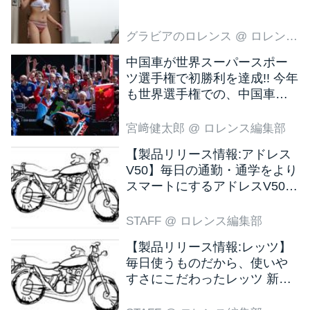
グラビアのロレンス
@ ロレンス編集部
中国車が世界スーパースポー
ツ選手権で初勝利を達成!! 今年
も世界選手権での、中国車の
活躍が目立ちそうです!?
宮﨑健太郎
@ ロレンス編集部
【製品リリース情報:アドレス
V50】毎日の通勤・通学をより
スマートにするアドレスV50
新色ブラウン登場
STAFF
@ ロレンス編集部
【製品リリース情報:レッツ】
毎日使うものだから、使いや
すさにこだわったレッツ 新色
ブラウン登場