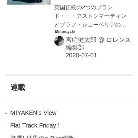
英国伝統の2つのブラン
ド・・・アストンマーティン
とブラフ・シューペリアのコ
ラボにより誕生したAMB001の
宮﨑健太郎
@
ロレンス
走行動画が、ついに公開され
編集部
ました!! 997ccの8バルブ88度V
ツイン＋ターボチャージャー
を、乾燥180㎏という軽量車体
に搭載したAMB001・・・どん
な走りをするのか、興味津々
連載
です！
MIYAKEN's View
Flat Track Friday!!