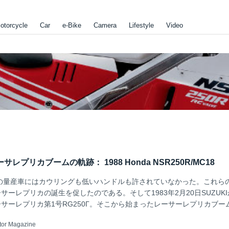
otorcycle
Car
e-Bike
Camera
Lifestyle
Video
サレプリカブームの軌跡： 1988 Honda NSR250R/MC18
本の量産車にはカウリングも低いハンドルも許されていなかった。これら
サーレプリカの誕生を促したのである。そして1983年2月20日SUZUK
サーレプリカ第1号RG250Г。そこから始まったレーサーレプリカブー
と思います。
tor Magazine