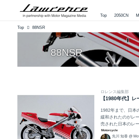
Top
2050CN
M
Top
88NSR
88NSR
ロレンス編集部
【1980年代】レー
1982年まで、日
緩和されたのがレー
売された日本のレー
を辿っていきたい
先川 知香
@
Mo