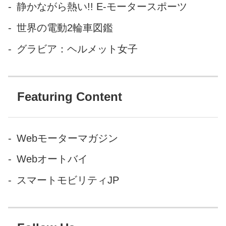
静かながら熱い!! E-モータースポーツ
いんですけど……」と聞かれ
たので、防寒の基礎をちとお
世界の電動2輪車図鑑
話させてください。案外知ら
グラビア：ヘルメット女子
ない方も多いようなので。 防
寒の基本 まず防寒着で...
Featuring Content
Webモーターマガジン
Webオートバイ
スマートモビリティJP