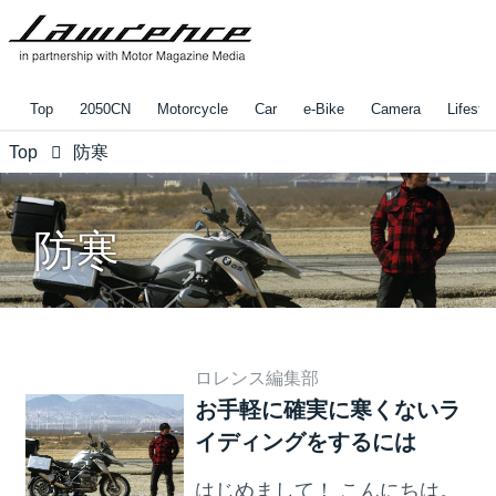
Top
2050CN
Motorcycle
Car
e-Bike
Camera
Lifestyl
Top
防寒
防寒
ロレンス編集部
お手軽に確実に寒くないラ
イディングをするには
はじめまして！ こんにちは。