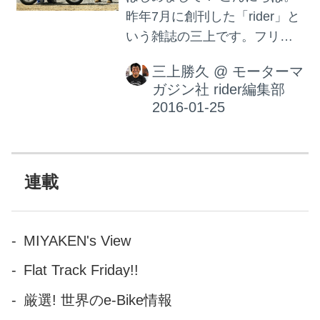
昨年7月に創刊した「rider」と
いう雑誌の三上です。フリー
ライドマガジン、FRMなどほ
三上勝久
@
モーターマ
かモトナビやガルルなどもた
ガジン社 rider編集部
まに書かせて頂いているので
ご存じの方もいらっしゃるか
もしれませんね。今回からこ
のロレンスでも書かせて頂く
ことになりましたので、紙媒
連載
体ともども宜しくお願いしま
す。 さてさて、何を書こうか
な？ と思っていたところ、地
MIYAKEN's View
元のバーのマスター（23歳、
Flat Track Friday!!
カワサキ250TR乗り）に「や
っぱり高いウエアは暖かいん
厳選! 世界のe-Bike情報
ですか？ 冬寒くて乗る気しな