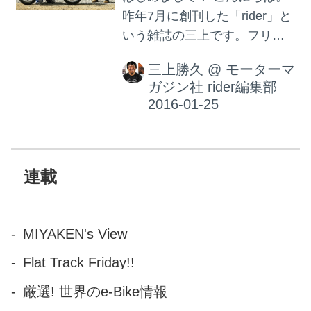
昨年7月に創刊した「rider」と
いう雑誌の三上です。フリー
ライドマガジン、FRMなどほ
三上勝久
@
モーターマ
かモトナビやガルルなどもた
ガジン社 rider編集部
まに書かせて頂いているので
ご存じの方もいらっしゃるか
もしれませんね。今回からこ
のロレンスでも書かせて頂く
ことになりましたので、紙媒
連載
体ともども宜しくお願いしま
す。 さてさて、何を書こうか
な？ と思っていたところ、地
MIYAKEN's View
元のバーのマスター（23歳、
Flat Track Friday!!
カワサキ250TR乗り）に「や
っぱり高いウエアは暖かいん
厳選! 世界のe-Bike情報
ですか？ 冬寒くて乗る気しな