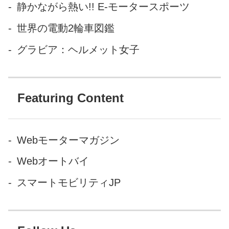
静かながら熱い!! E-モータースポーツ
いんですけど……」と聞かれ
たので、防寒の基礎をちとお
世界の電動2輪車図鑑
話させてください。案外知ら
グラビア：ヘルメット女子
ない方も多いようなので。 防
寒の基本 まず防寒着で...
Featuring Content
Webモーターマガジン
Webオートバイ
スマートモビリティJP