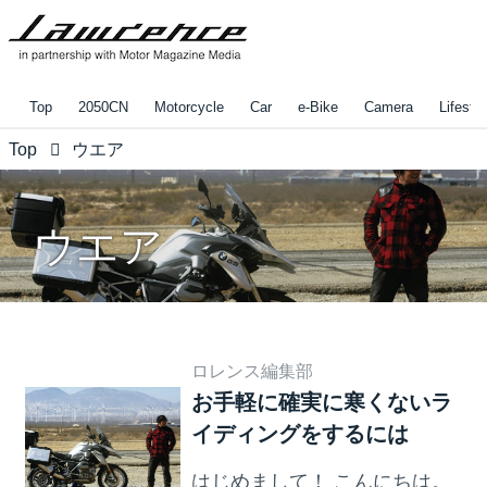
Top
2050CN
Motorcycle
Car
e-Bike
Camera
Lifestyl
Top
ウエア
ウエア
ロレンス編集部
お手軽に確実に寒くないラ
イディングをするには
はじめまして！ こんにちは。