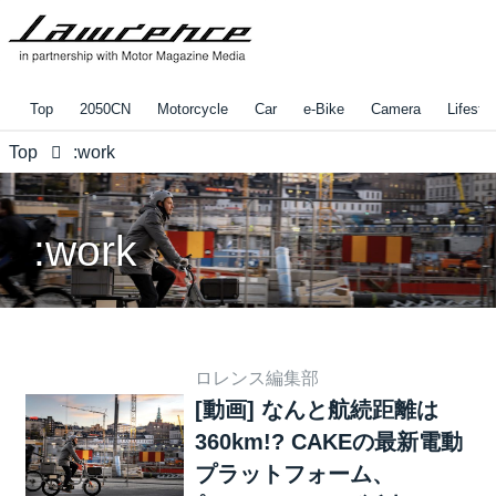
Top
2050CN
Motorcycle
Car
e-Bike
Camera
Lifestyl
Top
:work
:work
ロレンス編集部
[動画] なんと航続距離は
360km!? CAKEの最新電動
プラットフォーム、