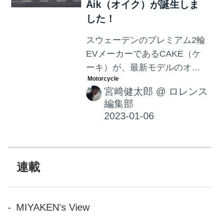
Åik（オイク）が誕生しま
した！
スウェーデンのプレミアム2輪
EVメーカーであるCAKE（ケ
ーキ）が、最新モデルのオイ
クを発表しました。いわゆる
宮﨑健太郎
@
ロレンス
ペデレック（電動アシスト自
編集部
転車）なので、ライセンス不
要で乗れることが大きなセー
ルスポイントです。デリバリ
ーは、2023年5月出荷を予定し
ています。
連載
MIYAKEN's View