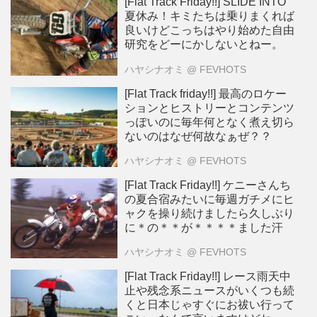
[Flat Track Friday!!] SLIDE INTO
夏休み！キミたちは乗りまくれば
良いけどこっちはやり始めた自由
研究をどーにかしないとねー。
ハヤシナオミ
@ FEVHOTS
[Flat Track friday!!] 最高のロケー
ションとヒストリーとコンテンツ
っぽいのに毎年何となく煮え切ら
ないのはなぜ何故なぁぜ？？
ハヤシナオミ
@ FEVHOTS
[Flat Track Friday!!] ケニーさんち
の夏合宿みたいに毎週ガチメにヒ
ャクを操り続けましたら久しぶり
に＊の＊＊が＊＊＊＊ました汗
ハヤシナオミ
@ FEVHOTS
[Flat Track Friday!!] レース雨天中
止や残念系ニュースがいくつも続
くと日本じゃすぐにお祓い行って