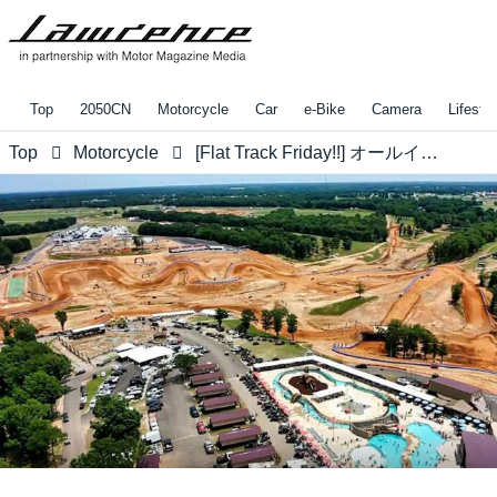
Top
2050CN
Motorcycle
Car
e-Bike
Camera
Lifestyl
Top
Motorcycle
[Flat Track Friday!!] オールインクルーシブで土系乗り物アリの本場の施設をリサーチしてたらとんでもないスケールのやつを発見。