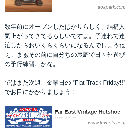
All-inclusive stay at an outdoor
aoapark.com
adventure resort. Food,
beverages, SXS rides, and
activities included. VIP service.
数年前にオープンしたばかりらしく、結構人
Simple, quick booking for your
気上がってきてるらしいですよ。子連れで連
getaway.
泊したらおいくらくらいになるんでしょうね
ぇ。まぁその前に自分ちの裏庭で日々外遊び
の予行練習、かな。
ではまた次週、金曜日の "Flat Track Friday!!"
でお目にかかりましょう！
Far East Vintage Hotshoe
Series™
www.fevhots.com